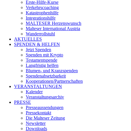
Erste-Hilfe-Kurse
Verkehrscoaching
Katastrophenhilfe
Integrationshilfe
MALTESER Herzenswunsch
Malteser International Austria
Wanderrollstuhl
AKTUELLES
SPENDEN & HELFEN
Jetzt Spenden
Spenden mit Krypto
Testamentspende
Langfristig helfen
Blumen- und Kranzspenden
Spendenabsetzbarkeit
Kooperationen/Partnerschaften
VERANSTALTUNGEN
Kalender
Veranstaltungsarchiv
PRESSE
Presseaussendungen
Pressekontakt
Die Malteser Zeitung
Newsletter
Downloads