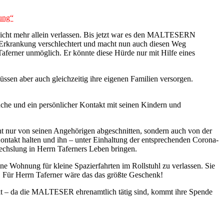
ung“
 nicht mehr allein verlassen. Bis jetzt war es den MALTESERN
ne Erkrankung verschlechtert und macht nun auch diesen Weg
aferner unmöglich. Er könnte diese Hürde nur mit Hilfe eines
üssen aber auch gleichzeitig ihre eigenen Familien versorgen.
uche und ein persönlicher Kontakt mit seinen Kindern und
 nicht nur von seinen Angehörigen abgeschnitten, sondern auch von der
takt halten und ihn – unter Einhaltung der entsprechenden Corona-
echslung in Herrn Taferners Leben bringen.
eine Wohnung für kleine Spazierfahrten im Rollstuhl zu verlassen. Sie
 Für Herrn Taferner wäre das das größte Geschenk!
kt – da die MALTESER ehrenamtlich tätig sind, kommt ihre Spende