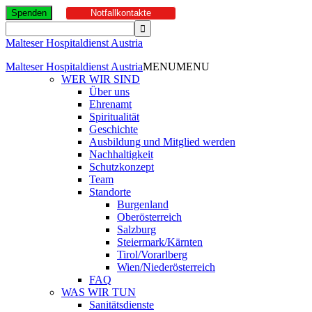
Spenden
Notfallkontakte
Malteser Hospitaldienst Austria
Malteser Hospitaldienst Austria
MENU
MENU
WER WIR SIND
Über uns
Ehrenamt
Spiritualität
Geschichte
Ausbildung und Mitglied werden
Nachhaltigkeit
Schutzkonzept
Team
Standorte
Burgenland
Oberösterreich
Salzburg
Steiermark/Kärnten
Tirol/Vorarlberg
Wien/Niederösterreich
FAQ
WAS WIR TUN
Sanitätsdienste