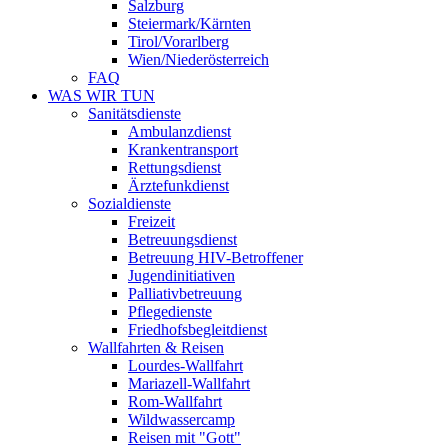
Salzburg
Steiermark/Kärnten
Tirol/Vorarlberg
Wien/Niederösterreich
FAQ
WAS WIR TUN
Sanitätsdienste
Ambulanzdienst
Krankentransport
Rettungsdienst
Ärztefunkdienst
Sozialdienste
Freizeit
Betreuungsdienst
Betreuung HIV-Betroffener
Jugendinitiativen
Palliativbetreuung
Pflegedienste
Friedhofsbegleitdienst
Wallfahrten & Reisen
Lourdes-Wallfahrt
Mariazell-Wallfahrt
Rom-Wallfahrt
Wildwassercamp
Reisen mit "Gott"