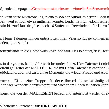
 Spendenkampagne
„Gemeinsam statt einsam – virtuelle Straßensamml
 und kann seine Mietwohnung in einem Wiener Altbau im dritten Stock
heben, weil er noch etwas mithelfen konnte. Leider hat sich jedoch sei
ür bis zur Haustür gilt es noch 14 Stufen zu überwinden – für Herrn T
n. Herrn Taferners Kinder unterstützen ihren Vater so gut sie können, m
eßen, gibt es nicht.
itszustands in die Corona-Risikogruppe fällt. Das bedeutet, dass Bes
tzt, in der grauen, kalten Jahreszeit besonders bitter. Herr Taferner ist
illige Helfer der MALTESER, die mit Herrn Taferner telefonisch Kon
 glückliche, aber viel zu wenige Momente, die wieder Freude und Abw
rner den Einbau eines Treppenlifts, der es ihm erlaubt, selbstständig s
eigenen vier Wänden“ herauskommt und wieder am Leben teilhaben kann.
Personen die von den MALTESERN betreut und unterstützt werden dire
betreuten Personen,
für IHRE SPENDE
.