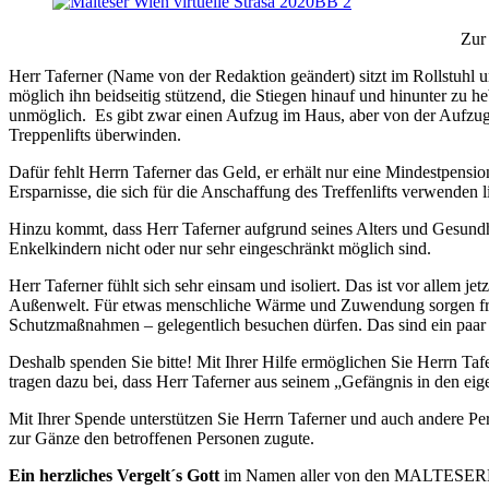
Zur
Herr Taferner (Name von der Redaktion geändert) sitzt im Rollstuhl
möglich ihn beidseitig stützend, die Stiegen hinauf und hinunter zu 
unmöglich. Es gibt zwar einen Aufzug im Haus, aber von der Aufzugst
Treppenlifts überwinden.
Dafür fehlt Herrn Taferner das Geld, er erhält nur eine Mindestpensio
Ersparnisse, die sich für die Anschaffung des Treffenlifts verwenden li
Hinzu kommt, dass Herr Taferner aufgrund seines Alters und Gesundhe
Enkelkindern nicht oder nur sehr eingeschränkt möglich sind.
Herr Taferner fühlt sich sehr einsam und isoliert. Das ist vor allem je
Außenwelt. Für etwas menschliche Wärme und Zuwendung sorgen freiw
Schutzmaßnahmen – gelegentlich besuchen dürfen. Das sind ein paar
Deshalb spenden Sie bitte! Mit Ihrer Hilfe ermöglichen Sie Herrn Tafe
tragen dazu bei, dass Herr Taferner aus seinem „Gefängnis in den 
Mit Ihrer Spende unterstützen Sie Herrn Taferner und auch andere 
zur Gänze den betroffenen Personen zugute.
Ein herzliches Vergelt´s Gott
im Namen aller von den MALTESERN 