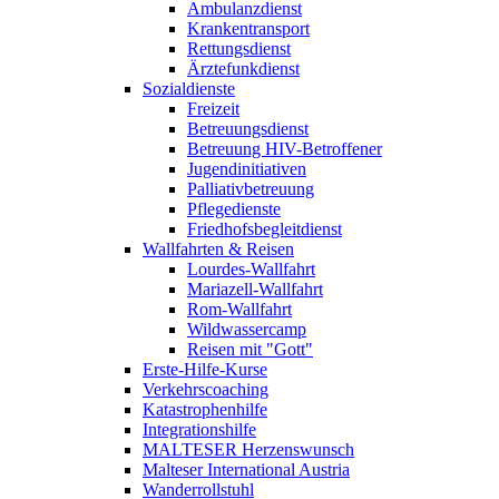
Ambulanzdienst
Krankentransport
Rettungsdienst
Ärztefunkdienst
Sozialdienste
Freizeit
Betreuungsdienst
Betreuung HIV-Betroffener
Jugendinitiativen
Palliativbetreuung
Pflegedienste
Friedhofsbegleitdienst
Wallfahrten & Reisen
Lourdes-Wallfahrt
Mariazell-Wallfahrt
Rom-Wallfahrt
Wildwassercamp
Reisen mit "Gott"
Erste-Hilfe-Kurse
Verkehrscoaching
Katastrophenhilfe
Integrationshilfe
MALTESER Herzenswunsch
Malteser International Austria
Wanderrollstuhl