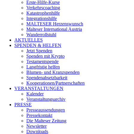
Erste-Hilfe-Kurse
Verkehrscoaching
Katastrophenhilfe
Integrationshilfe
MALTESER Herzenswunsch
Malteser International Austria
Wanderrollstuhl
AKTUELLES
SPENDEN & HELFEN
Jetzt Spenden
Spenden mit Krypto
Testamentspende
Langfristig helfen
Blumen- und Kranzspenden
Spendenabsetzbarkeit
Kooperationen/Partnerschaften
VERANSTALTUNGEN
Kalender
Veranstaltungsarchiv
PRESSE
Presseaussendungen
Pressekontakt
Die Malteser Zeitung
Newsletter
Downloads