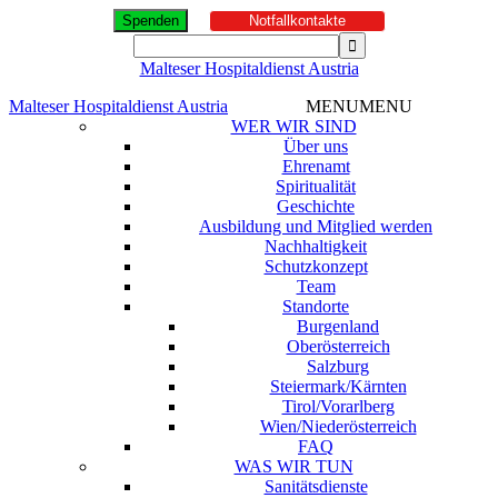
Spenden
Notfallkontakte
Malteser Hospitaldienst Austria
Malteser Hospitaldienst Austria
MENU
MENU
WER WIR SIND
Über uns
Ehrenamt
Spiritualität
Geschichte
Ausbildung und Mitglied werden
Nachhaltigkeit
Schutzkonzept
Team
Standorte
Burgenland
Oberösterreich
Salzburg
Steiermark/Kärnten
Tirol/Vorarlberg
Wien/Niederösterreich
FAQ
WAS WIR TUN
Sanitätsdienste