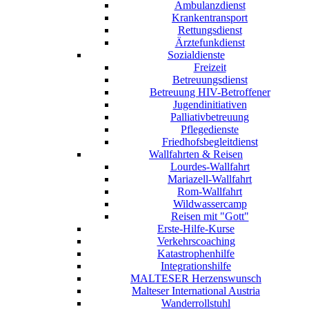
Ambulanzdienst
Krankentransport
Rettungsdienst
Ärztefunkdienst
Sozialdienste
Freizeit
Betreuungsdienst
Betreuung HIV-Betroffener
Jugendinitiativen
Palliativbetreuung
Pflegedienste
Friedhofsbegleitdienst
Wallfahrten & Reisen
Lourdes-Wallfahrt
Mariazell-Wallfahrt
Rom-Wallfahrt
Wildwassercamp
Reisen mit "Gott"
Erste-Hilfe-Kurse
Verkehrscoaching
Katastrophenhilfe
Integrationshilfe
MALTESER Herzenswunsch
Malteser International Austria
Wanderrollstuhl