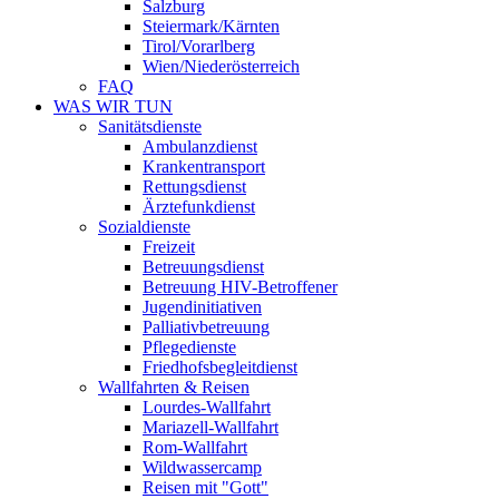
Salzburg
Steiermark/Kärnten
Tirol/Vorarlberg
Wien/Niederösterreich
FAQ
WAS WIR TUN
Sanitätsdienste
Ambulanzdienst
Krankentransport
Rettungsdienst
Ärztefunkdienst
Sozialdienste
Freizeit
Betreuungsdienst
Betreuung HIV-Betroffener
Jugendinitiativen
Palliativbetreuung
Pflegedienste
Friedhofsbegleitdienst
Wallfahrten & Reisen
Lourdes-Wallfahrt
Mariazell-Wallfahrt
Rom-Wallfahrt
Wildwassercamp
Reisen mit "Gott"