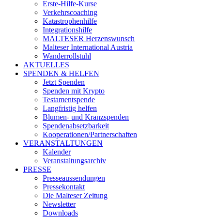
Erste-Hilfe-Kurse
Verkehrscoaching
Katastrophenhilfe
Integrationshilfe
MALTESER Herzenswunsch
Malteser International Austria
Wanderrollstuhl
AKTUELLES
SPENDEN & HELFEN
Jetzt Spenden
Spenden mit Krypto
Testamentspende
Langfristig helfen
Blumen- und Kranzspenden
Spendenabsetzbarkeit
Kooperationen/Partnerschaften
VERANSTALTUNGEN
Kalender
Veranstaltungsarchiv
PRESSE
Presseaussendungen
Pressekontakt
Die Malteser Zeitung
Newsletter
Downloads