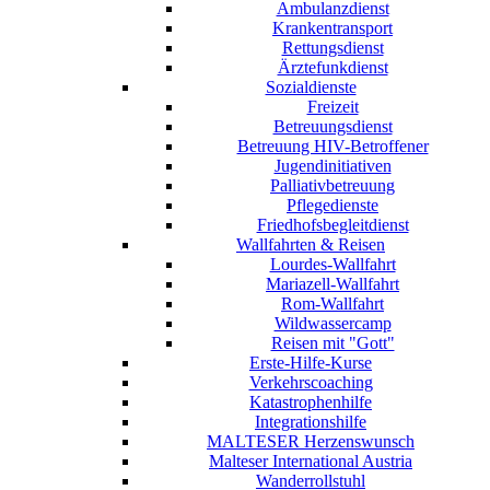
Ambulanzdienst
Krankentransport
Rettungsdienst
Ärztefunkdienst
Sozialdienste
Freizeit
Betreuungsdienst
Betreuung HIV-Betroffener
Jugendinitiativen
Palliativbetreuung
Pflegedienste
Friedhofsbegleitdienst
Wallfahrten & Reisen
Lourdes-Wallfahrt
Mariazell-Wallfahrt
Rom-Wallfahrt
Wildwassercamp
Reisen mit "Gott"
Erste-Hilfe-Kurse
Verkehrscoaching
Katastrophenhilfe
Integrationshilfe
MALTESER Herzenswunsch
Malteser International Austria
Wanderrollstuhl