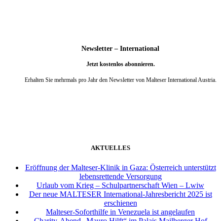
Newsletter – International
Jetzt kostenlos abonnieren.
Erhalten Sie mehrmals pro Jahr den Newsletter von Malteser International Austria.
weiter
AKTUELLES
Eröffnung der Malteser-Klinik in Gaza: Österreich unterstützt
lebensrettende Versorgung
Urlaub vom Krieg – Schulpartnerschaft Wien – Lwiw
Der neue MALTESER International-Jahresbericht 2025 ist
erschienen
Malteser-Soforthilfe in Venezuela ist angelaufen
Charity-Abend „Mauro Hilft“ im Palais Mailberger Hof