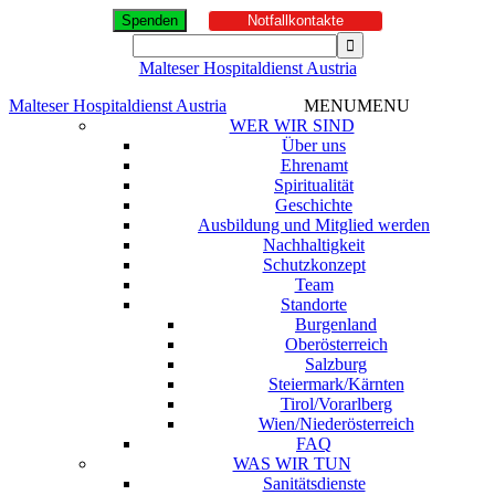
Spenden
Notfallkontakte
Malteser Hospitaldienst Austria
Malteser Hospitaldienst Austria
MENU
MENU
WER WIR SIND
Über uns
Ehrenamt
Spiritualität
Geschichte
Ausbildung und Mitglied werden
Nachhaltigkeit
Schutzkonzept
Team
Standorte
Burgenland
Oberösterreich
Salzburg
Steiermark/Kärnten
Tirol/Vorarlberg
Wien/Niederösterreich
FAQ
WAS WIR TUN
Sanitätsdienste