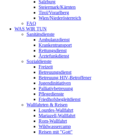
Salzburg
Steiermark/Kärnten
Tirol/Vorarlberg
Wien/Niederösterreich
FAQ
WAS WIR TUN
Sanitätsdienste
Ambulanzdienst
Krankentransport
Rettungsdienst
Ärztefunkdienst
Sozialdienste
Freizeit
Betreuungsdienst
Betreuung HIV-Betroffener
Jugendinitiativen
Palliativbetreuung
Pflegedienste
Friedhofsbegleitdienst
Wallfahrten & Reisen
Lourdes-Wallfahrt
Mariazell-Wallfahrt
Rom-Wallfahrt
Wildwassercamp
Reisen mit "Gott"