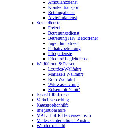
Ambulanzdienst
Krankentransport
Rettungsdienst
Ärztefunkdienst
Sozialdienste
Freizeit
Betreuungsdienst
Betreuung HIV-Betroffener
Jugendinitiativen
Palliativbetreuung
Pflegedienste
Friedhofsbegleitdienst
Wallfahrten & Reisen
Lourdes-Wallfahrt
Mariazell-Wallfahrt
Rom-Wallfahrt
Wildwassercamp
Reisen mit "Gott"
Erste-Hilfe-Kurse
Verkehrscoaching
Katastrophenhilfe
Integrationshilfe
MALTESER Herzenswunsch
Malteser International Austria
Wanderrollstuhl