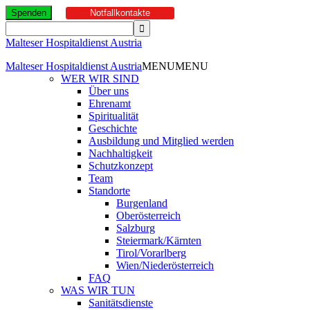
Spenden
Notfallkontakte
Malteser Hospitaldienst Austria
Malteser Hospitaldienst Austria
MENU
MENU
WER WIR SIND
Über uns
Ehrenamt
Spiritualität
Geschichte
Ausbildung und Mitglied werden
Nachhaltigkeit
Schutzkonzept
Team
Standorte
Burgenland
Oberösterreich
Salzburg
Steiermark/Kärnten
Tirol/Vorarlberg
Wien/Niederösterreich
FAQ
WAS WIR TUN
Sanitätsdienste