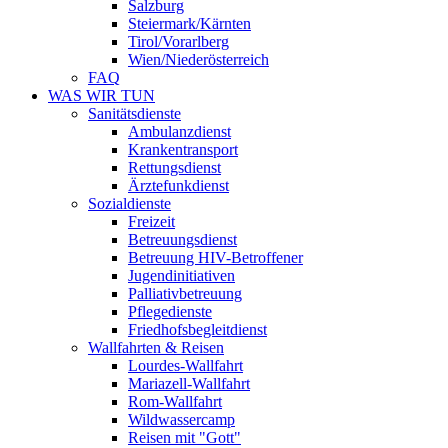
Salzburg
Steiermark/Kärnten
Tirol/Vorarlberg
Wien/Niederösterreich
FAQ
WAS WIR TUN
Sanitätsdienste
Ambulanzdienst
Krankentransport
Rettungsdienst
Ärztefunkdienst
Sozialdienste
Freizeit
Betreuungsdienst
Betreuung HIV-Betroffener
Jugendinitiativen
Palliativbetreuung
Pflegedienste
Friedhofsbegleitdienst
Wallfahrten & Reisen
Lourdes-Wallfahrt
Mariazell-Wallfahrt
Rom-Wallfahrt
Wildwassercamp
Reisen mit "Gott"