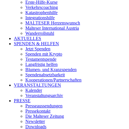
Erste-Hilfe-Kurse
Verkehrscoaching
Katastrophenhilfe
Integrationshilfe
MALTESER Herzenswunsch
Malteser International Austria
Wanderrollstuhl
AKTUELLES
SPENDEN & HELFEN
Jetzt Spenden
Spenden mit Krypto
Testamentspende
Langfristig helfen
Blumen- und Kranzspenden
Spendenabsetzbarkeit
Kooperationen/Partnerschaften
VERANSTALTUNGEN
Kalender
Veranstaltungsarchiv
PRESSE
Presseaussendungen
Pressekontakt
Die Malteser Zeitung
Newsletter
Downloads