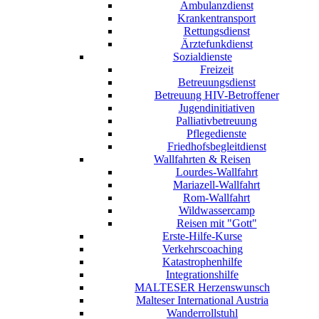
Ambulanzdienst
Krankentransport
Rettungsdienst
Ärztefunkdienst
Sozialdienste
Freizeit
Betreuungsdienst
Betreuung HIV-Betroffener
Jugendinitiativen
Palliativbetreuung
Pflegedienste
Friedhofsbegleitdienst
Wallfahrten & Reisen
Lourdes-Wallfahrt
Mariazell-Wallfahrt
Rom-Wallfahrt
Wildwassercamp
Reisen mit "Gott"
Erste-Hilfe-Kurse
Verkehrscoaching
Katastrophenhilfe
Integrationshilfe
MALTESER Herzenswunsch
Malteser International Austria
Wanderrollstuhl