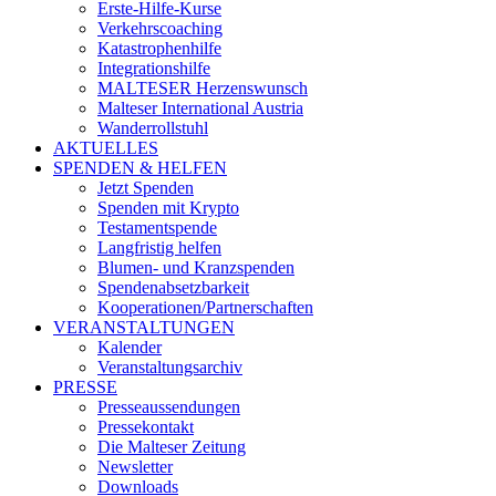
Erste-Hilfe-Kurse
Verkehrscoaching
Katastrophenhilfe
Integrationshilfe
MALTESER Herzenswunsch
Malteser International Austria
Wanderrollstuhl
AKTUELLES
SPENDEN & HELFEN
Jetzt Spenden
Spenden mit Krypto
Testamentspende
Langfristig helfen
Blumen- und Kranzspenden
Spendenabsetzbarkeit
Kooperationen/Partnerschaften
VERANSTALTUNGEN
Kalender
Veranstaltungsarchiv
PRESSE
Presseaussendungen
Pressekontakt
Die Malteser Zeitung
Newsletter
Downloads