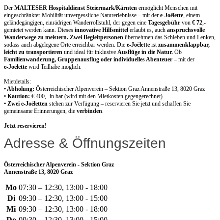
Der
MALTESER Hospitaldienst Steiermark/Kärnten
ermöglicht Menschen mit
eingeschränkter Mobilität unvergessliche Naturerlebnisse – mit der
e‑Joëlette
, einem
geländegängigen, einrädrigen Wanderrollstuhl, der gegen eine
Tagesgebühr
von
€ 72
,-
gemietet werden kann. Dieses
innovative Hilfsmittel
erlaubt es, auch
anspruchsvolle
Wanderwege zu meistern. Zwei Begleitpersonen
übernehmen das Schieben und Lenken,
sodass auch abgelegene Orte erreichbar werden. Die
e‑Joëlette
ist
zusammenklappbar,
leicht zu transportieren
und ideal für inklusive
Ausflüge in die Natur.
Ob
Familienwanderung, Gruppenausflug oder individuelles Abenteuer
– mit der
e‑Joëlette
wird Teilhabe möglich.
Mietdetails:
• Abholung:
Österreichischer Alpenverein – Sektion Graz Annenstraße 13, 8020 Graz
• Kaution:
€ 400,- in bar (wird mit den Mietkosten gegengerechnet)
• Zwei e‑Joëletten
stehen zur Verfügung – reservieren Sie jetzt und schaffen Sie
gemeinsame Erinnerungen, die
verbinden
.
Jetzt reservieren!
Adresse & Öffnungszeiten
Österreichischer Alpenverein - Sektion Graz
Annenstraße 13, 8020 Graz
Mo
07:30 – 12:30, 13:00 - 18:00
Di
09:30 – 12:30, 13:00 - 15:00
Mi
09:30 – 12:30, 13:00 - 18:00
Do
09:30 – 12:30, 13:00 - 15:00