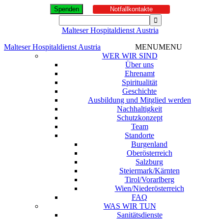
Spenden
Notfallkontakte
Malteser Hospitaldienst Austria
Malteser Hospitaldienst Austria
MENU
MENU
WER WIR SIND
Über uns
Ehrenamt
Spiritualität
Geschichte
Ausbildung und Mitglied werden
Nachhaltigkeit
Schutzkonzept
Team
Standorte
Burgenland
Oberösterreich
Salzburg
Steiermark/Kärnten
Tirol/Vorarlberg
Wien/Niederösterreich
FAQ
WAS WIR TUN
Sanitätsdienste