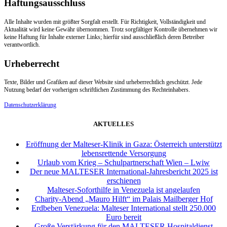
Haftungsausschluss
Alle Inhalte wurden mit größter Sorgfalt erstellt. Für Richtigkeit, Vollständigkeit und
Aktualität wird keine Gewähr übernommen. Trotz sorgfältiger Kontrolle übernehmen wir
keine Haftung für Inhalte externer Links; hierfür sind ausschließlich deren Betreiber
verantwortlich.
Urheberrecht
Texte, Bilder und Grafiken auf dieser Website sind urheberrechtlich geschützt. Jede
Nutzung bedarf der vorherigen schriftlichen Zustimmung des Rechteinhabers.
Datenschutzerklärung
AKTUELLES
Eröffnung der Malteser-Klinik in Gaza: Österreich unterstützt
lebensrettende Versorgung
Urlaub vom Krieg – Schulpartnerschaft Wien – Lwiw
Der neue MALTESER International-Jahresbericht 2025 ist
erschienen
Malteser-Soforthilfe in Venezuela ist angelaufen
Charity-Abend „Mauro Hilft“ im Palais Mailberger Hof
Erdbeben Venezuela: Malteser International stellt 250.000
Euro bereit
Große Verstärkung für den MALTESER Hospitaldienst