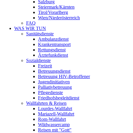
Salzburg
Steiermark/Kärnten
Tirol/Vorarlberg
Wien/Niederösterreich
FAQ
WAS WIR TUN
Sanitätsdienste
Ambulanzdienst
Krankentransport
Rettungsdienst
Ärztefunkdienst
Sozialdienste
Freizeit
Betreuungsdienst
Betreuung HIV-Betroffener
Jugendinitiativen
Palliativbetreuung
Pflegedienste
Friedhofsbegleitdienst
Wallfahrten & Reisen
Lourdes-Wallfahrt
Mariazell-Wallfahrt
Rom-Wallfahrt
Wildwassercamp
Reisen mit "Gott"