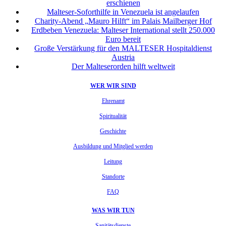
erschienen
Malteser-Soforthilfe in Venezuela ist angelaufen
Charity-Abend „Mauro Hilft“ im Palais Mailberger Hof
Erdbeben Venezuela: Malteser International stellt 250.000
Euro bereit
Große Verstärkung für den MALTESER Hospitaldienst
Austria
Der Malteserorden hilft weltweit
WER WIR SIND
Ehrenamt
Spiritualität
Geschichte
Ausbildung und Mitglied werden
Leitung
Standorte
FAQ
WAS WIR TUN
Sanitätsdienste