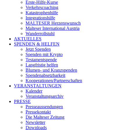
Erste-Hilfe-Kurse
Verkehrscoaching
Katastrophenhilfe
Integrationshilfe
MALTESER Herzenswunsch
Malteser International Austria
Wanderrollstuhl
AKTUELLES
SPENDEN & HELFEN
Jetzt Spenden
Spenden mit Krypto
Testamentspende
Langfristig helfen
Blumen- und Kranzspenden
Spendenabsetzbarkeit
Kooperationen/Partnerschaften
VERANSTALTUNGEN
Kalender
Veranstaltungsarchiv
PRESSE
Presseaussendungen
Pressekontakt
Die Malteser Zeitung
Newsletter
Downloads