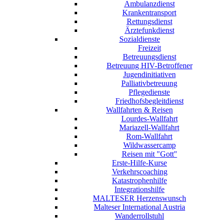
Ambulanzdienst
Krankentransport
Rettungsdienst
Ärztefunkdienst
Sozialdienste
Freizeit
Betreuungsdienst
Betreuung HIV-Betroffener
Jugendinitiativen
Palliativbetreuung
Pflegedienste
Friedhofsbegleitdienst
Wallfahrten & Reisen
Lourdes-Wallfahrt
Mariazell-Wallfahrt
Rom-Wallfahrt
Wildwassercamp
Reisen mit "Gott"
Erste-Hilfe-Kurse
Verkehrscoaching
Katastrophenhilfe
Integrationshilfe
MALTESER Herzenswunsch
Malteser International Austria
Wanderrollstuhl