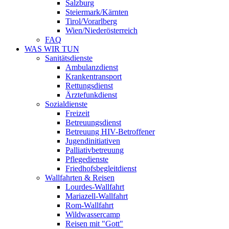
Salzburg
Steiermark/Kärnten
Tirol/Vorarlberg
Wien/Niederösterreich
FAQ
WAS WIR TUN
Sanitätsdienste
Ambulanzdienst
Krankentransport
Rettungsdienst
Ärztefunkdienst
Sozialdienste
Freizeit
Betreuungsdienst
Betreuung HIV-Betroffener
Jugendinitiativen
Palliativbetreuung
Pflegedienste
Friedhofsbegleitdienst
Wallfahrten & Reisen
Lourdes-Wallfahrt
Mariazell-Wallfahrt
Rom-Wallfahrt
Wildwassercamp
Reisen mit "Gott"