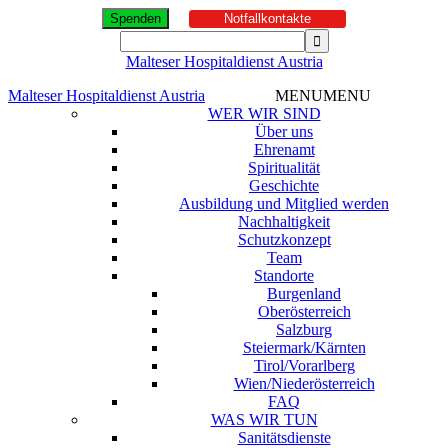
Spenden
Notfallkontakte
Malteser Hospitaldienst Austria
Malteser Hospitaldienst Austria
MENU
MENU
WER WIR SIND
Über uns
Ehrenamt
Spiritualität
Geschichte
Ausbildung und Mitglied werden
Nachhaltigkeit
Schutzkonzept
Team
Standorte
Burgenland
Oberösterreich
Salzburg
Steiermark/Kärnten
Tirol/Vorarlberg
Wien/Niederösterreich
FAQ
WAS WIR TUN
Sanitätsdienste