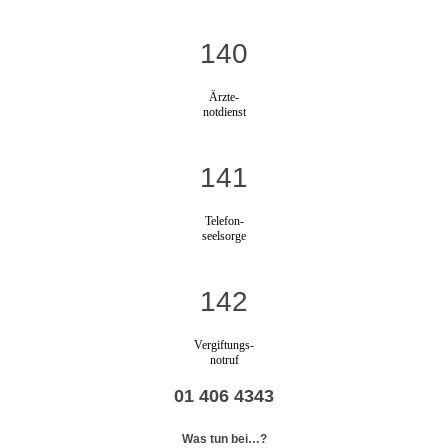
140
Ärzte-
notdienst
141
Telefon-
seelsorge
142
Vergiftungs-
notruf
01 406 4343
Was tun bei…?