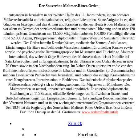
Der Souveräne Malteser-Ritter-Orden
,
entstanden in Jerusalem in der zweiten Hälfte des 11. Jahrhunderts, ist ein primäres
Völkerrechtssubjekt und ein katholischer, religiöser Laienorden. Seine Aufgabe ist es, den
Glauben zu bezeugen und den Armen und Kranken zu dienen. Heute ist der Malteserorden
vor allem im Bereich der sozial-medizinischen und humanitären Hilfe tätig und in über 120
Ländern präsent. Gemeinsam mit 13.500 Mitgliedern arbeiten 100.000 Freiwillige, die von
rund 52.000 Ärzten, Pflegepersonen, diplomierten Pflegekräften und Sanitätern unterstützt
werden. Der Orden betreibt Krankenhäuser, medizinische Zentren, Ambulanzen,
Einrichtungen für ältere und behinderte Menschen, Zentren für unheilbar Kranke sowie
soziale und psychologische Betreuungsprojekte für Migranten und Flüchtlinge. Malteser
International, das weltweit tätige Hilfswerk des Malteserordens, leistet Nothilfe bei
Naturkatastrophen und in Kriegssituationen. In der Ukraine ist der Orden derzeit an über
70 Orten sowie in den Nachbarländern tätig. Im Nahen Osten unterstützt er die von den
Konflikten Betroffenen, insbesondere im Libanon und im Gazastreifen (in Zusammenarbeit
mit dem Lateinischen Patriarchat von Jerusalem), und betreibt das einzige Krankenhaus mit
einer Neugeborenen-Intensivstation in Bethlehem. Das italienische Ambulanzkorps des
Malteserordens beteiligt sich an Rettungsaktionen für Migranten im Mittelmeer. Der
Malteserorden ist neutral, unparteiisch und unpolitisch. Er unterhält diplomatische
Beziehungen zu 115 Staaten, offizielle Beziehungen zu fünf weiteren Staaten und
Botschafterbeziehungen zur Europäischen Union. Er hat ständigen Beobachterstatus bei
den Vereinten Nationen und ist in den wichtigsten internationalen Organisationen vertreten.
Seit 1834 hat die Regierung des Souveränen Malteser-Ritter-Ordens ihren Sitz in Rom.
Fra‘ John Dunlap ist der 81. Großmeister.
www.orderofmalta.int/de
Zurück
Facebook