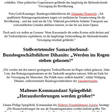
schließen. Ohne politisches Gegensteuern gefährdet das langfristig die flächendeckende
Versorgung der Bevölkerung.
Petra Grell-Kunzinger, Bundesgeschäftsführerin der
Johanniter Österreich
: „Als
qualifizierte Rettungsorganisationen tragen wir medizinische Verantwortung für die
Bevölkerung – und das rund um die Uhr. Während gewerbliche Anbieter Transporte aus
wirtschaftlichen Gründen ablehnen können, ist das für uns keine Option.
Doch auch wir stoßen an Grenzen: Wenn Kassentarife die realen Kosten nicht decken und
die Treibstoffpreise explodieren, ist die langfristige Sicherstellung der flächendeckenden
Versorgung ernsthaft gefährdet.“
Stellvertetender Samariterbund-
Bundesgeschäftsführer Dihanits: „Werden im Regen
stehen gelassen!“
„Wir werden mit den massiv gestiegenen Treibstoffkosten im Regen stehen gelassen. Jeder
Cent, den Rettungsorganisationen an der Tankstelle ausgeben müssen, fehlt am Ende bei
der Versorgung der Menschen. Die Politik muss endlich handeln“, erklärt Wolfgang
Dihanits, stellvertretender Bundesgeschäftsführer des
Samariterbundes
.
Malteser-Kommandant Spiegelfeld:
„Herausforderungen werden größer!“
Johann-Philipp Spiegelfeld, Kommandant des
Malteser Hospitaldienstes Austria
, bestätigt:
„Die Herausforderungen für uns als Einsatzorganisation werden laufend größer. Der