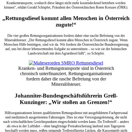
Krankentransporte, wodurch diese längst nicht mehr kostendeckend betrieben werden
können“, erklärt Gerald Schöpfer, Präsident des Österreichischen Roten Kreuzes (ÖRK).
„Rettungsdiesel kommt allen Menschen in Österreich
zugute!“
Die vier großen Rettungsorganisationen fordern daher eine rasche Befreiung von der
Mineralölsteuer. „Der Rettungsdiesel kommt allen Menschen in Österreich zugute. Wenn
Menschen Hilfe benötigen, sind wir da. Wir fordern die Österreichische Bundesregierung
auf, uns bei dieser lebensrettenden Aufgabe zu unterstützen – so wie sie der heimischen
Landwirtschaft mit dem Agrardiesel hilft“, so Schöpfer.
Kranken- und Rettungstransporte sind in Österreich
chronisch unterfinanziert. Rettungsorganisationen
fordern daher die rasche Befreiung von der
Mineralölsteuer.
Johanniter-Bundesgeschäftsführerin Grell-
Kunzinger: „Wir stoßen an Grenzen!“
Hilfsorganisationen leisten qualifizierten Rettungsdienst mit ausgebildetem Fachpersonal
und medizinisch ausgerüsteten Fahrzeugen. Dies ist eine Versorgungsleistung, die nicht
nach wirtschaftlichen Gesichtspunkten eingeschränkt werden kann. Da Treibstoff – anders
als etwa in der Luftfahrt – ohne langfristige Preisabsicherung laufend zum Tagespreis
beschafft werden muss, reißen steigende Treibstoffpreise Lücken, die Kassentarife nicht