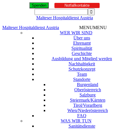
Spenden
Notfallkontakte
Malteser Hospitaldienst Austria
Malteser Hospitaldienst Austria
MENU
MENU
WER WIR SIND
Über uns
Ehrenamt
Spiritualität
Geschichte
Ausbildung und Mitglied werden
Nachhaltigkeit
Schutzkonzept
Team
Standorte
Burgenland
Oberösterreich
Salzburg
Steiermark/Kärnten
Tirol/Vorarlberg
Wien/Niederösterreich
FAQ
WAS WIR TUN
Sanitätsdienste