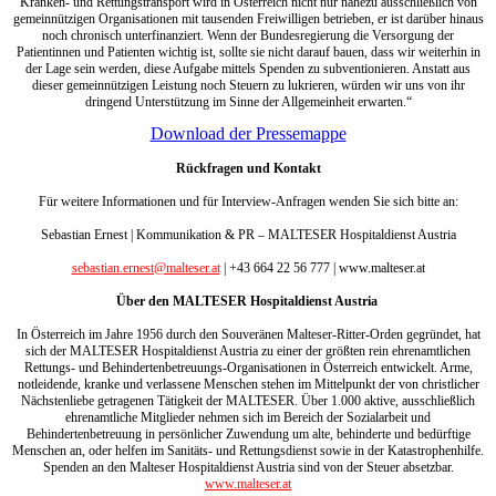
Kranken- und Rettungstransport wird in Österreich nicht nur nahezu ausschließlich von
gemeinnützigen Organisationen mit tausenden Freiwilligen betrieben, er ist darüber hinaus
noch chronisch unterfinanziert. Wenn der Bundesregierung die Versorgung der
Patientinnen und Patienten wichtig ist, sollte sie nicht darauf bauen, dass wir weiterhin in
der Lage sein werden, diese Aufgabe mittels Spenden zu subventionieren. Anstatt aus
dieser gemeinnützigen Leistung noch Steuern zu lukrieren, würden wir uns von ihr
dringend Unterstützung im Sinne der Allgemeinheit erwarten.“
Download der Pressemappe
Rückfragen und Kontakt
Für weitere Informationen und für Interview-Anfragen wenden Sie sich bitte an:
Sebastian Ernest | Kommunikation & PR – MALTESER Hospitaldienst Austria
sebastian.ernest@malteser.at
| +43 664 22 56 777 | www.malteser.at
Über den MALTESER Hospitaldienst Austria
In Österreich im Jahre 1956 durch den Souveränen Malteser-Ritter-Orden gegründet, hat
sich der MALTESER Hospitaldienst Austria zu einer der größten rein ehrenamtlichen
Rettungs- und Behindertenbetreuungs-Organisationen in Österreich entwickelt. Arme,
notleidende, kranke und verlassene Menschen stehen im Mittelpunkt der von christlicher
Nächstenliebe getragenen Tätigkeit der MALTESER. Über 1.000 aktive, ausschließlich
ehrenamtliche Mitglieder nehmen sich im Bereich der Sozialarbeit und
Behindertenbetreuung in persönlicher Zuwendung um alte, behinderte und bedürftige
Menschen an, oder helfen im Sanitäts- und Rettungsdienst sowie in der Katastrophenhilfe.
Spenden an den Malteser Hospitaldienst Austria sind von der Steuer absetzbar.
www.malteser.at