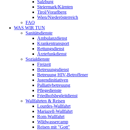
Salzburg
Steiermark/Kärnten
Tirol/Vorarlberg
Wien/Niederösterreich
FAQ
WAS WIR TUN
Sanitätsdienste
Ambulanzdienst
Krankentransport
Rettungsdienst
Ärztefunkdienst
Sozialdienste
Freizeit
Betreuungsdienst
Betreuung HIV-Betroffener
Jugendinitiativen
Palliativbetreuung
Pflegedienste
Friedhofsbegleitdienst
Wallfahrten & Reisen
Lourdes-Wallfahrt
Mariazell-Wallfahrt
Rom-Wallfahrt
Wildwassercamp
Reisen mit "Gott"