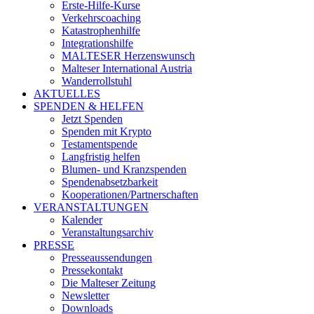
Erste-Hilfe-Kurse
Verkehrscoaching
Katastrophenhilfe
Integrationshilfe
MALTESER Herzenswunsch
Malteser International Austria
Wanderrollstuhl
AKTUELLES
SPENDEN & HELFEN
Jetzt Spenden
Spenden mit Krypto
Testamentspende
Langfristig helfen
Blumen- und Kranzspenden
Spendenabsetzbarkeit
Kooperationen/Partnerschaften
VERANSTALTUNGEN
Kalender
Veranstaltungsarchiv
PRESSE
Presseaussendungen
Pressekontakt
Die Malteser Zeitung
Newsletter
Downloads