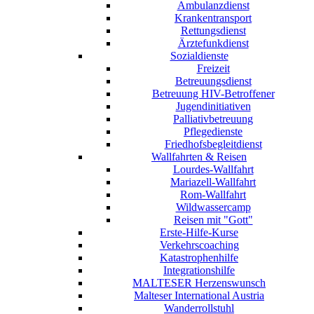
Ambulanzdienst
Krankentransport
Rettungsdienst
Ärztefunkdienst
Sozialdienste
Freizeit
Betreuungsdienst
Betreuung HIV-Betroffener
Jugendinitiativen
Palliativbetreuung
Pflegedienste
Friedhofsbegleitdienst
Wallfahrten & Reisen
Lourdes-Wallfahrt
Mariazell-Wallfahrt
Rom-Wallfahrt
Wildwassercamp
Reisen mit "Gott"
Erste-Hilfe-Kurse
Verkehrscoaching
Katastrophenhilfe
Integrationshilfe
MALTESER Herzenswunsch
Malteser International Austria
Wanderrollstuhl