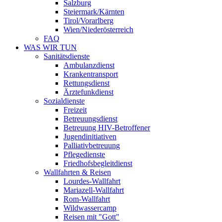
Salzburg
Steiermark/Kärnten
Tirol/Vorarlberg
Wien/Niederösterreich
FAQ
WAS WIR TUN
Sanitätsdienste
Ambulanzdienst
Krankentransport
Rettungsdienst
Ärztefunkdienst
Sozialdienste
Freizeit
Betreuungsdienst
Betreuung HIV-Betroffener
Jugendinitiativen
Palliativbetreuung
Pflegedienste
Friedhofsbegleitdienst
Wallfahrten & Reisen
Lourdes-Wallfahrt
Mariazell-Wallfahrt
Rom-Wallfahrt
Wildwassercamp
Reisen mit "Gott"