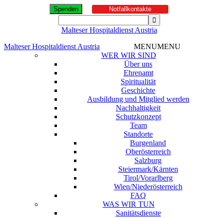
Spenden
Notfallkontakte
Malteser Hospitaldienst Austria
Malteser Hospitaldienst Austria
MENU
MENU
WER WIR SIND
Über uns
Ehrenamt
Spiritualität
Geschichte
Ausbildung und Mitglied werden
Nachhaltigkeit
Schutzkonzept
Team
Standorte
Burgenland
Oberösterreich
Salzburg
Steiermark/Kärnten
Tirol/Vorarlberg
Wien/Niederösterreich
FAQ
WAS WIR TUN
Sanitätsdienste