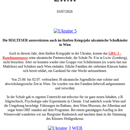
03/07/2026
Die MALTESER unterstützten auch im fünften Kriegsjahr ukrainische Schulkinder
in Wien
Auch in diesem Jahr, dem fünften Kriegsjahr in der Ukraine, konnte das
GRG 3 –
Kundmanngasse
seine ukrainische Partnerschule, die Schule Nr. 8 in in Lwiw (Lemberg),
nicht besuchen. Aber sie konnten wieder eine Gruppe von Schülerinnen (es waren fast nur
Mädchen) und Schülern nach Wien einladen. Etliche Familien der siebenten Klassen hatten
sich bereit erklärt, ein Gastkind für eine Woche aufzunehmen.
Von 25.06. bis 02.07. verbrachten 30 ukrainische Jugendliche eine schöne und
abwechslungsreiche Zeit in Wien. Sie wurden von den Familien liebevoll aufgenommen
und verwöhnt.
In der Schule gab es eigenen Unterricht mit teilweise für sie ganz neuen Inhalten, z.B.
Altgriechisch, Psychologie oder Experimente in Chemie. Und natürlich wurde Wien und
die Umgebung besichtigt: Führungen im Rathaus, dem Wien-Museum, der Albertina und
sogar beim ORF standen auf dem Programm. Bei einem ganztägigen Ausflug in den
Wienerwald wanderten wir zur Burgruine Rauheneck und tauchten dann in die Stimmung
des Klosters Heiligenkreuz.