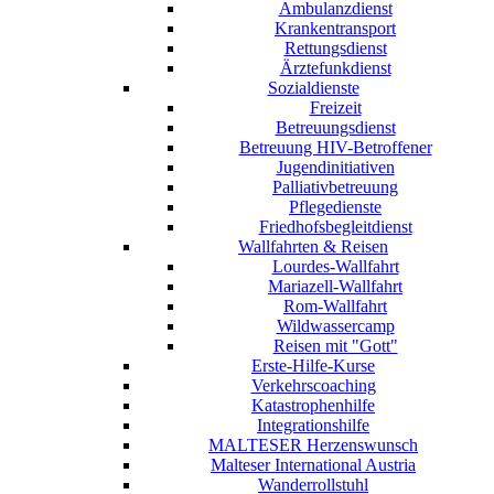
Ambulanzdienst
Krankentransport
Rettungsdienst
Ärztefunkdienst
Sozialdienste
Freizeit
Betreuungsdienst
Betreuung HIV-Betroffener
Jugendinitiativen
Palliativbetreuung
Pflegedienste
Friedhofsbegleitdienst
Wallfahrten & Reisen
Lourdes-Wallfahrt
Mariazell-Wallfahrt
Rom-Wallfahrt
Wildwassercamp
Reisen mit "Gott"
Erste-Hilfe-Kurse
Verkehrscoaching
Katastrophenhilfe
Integrationshilfe
MALTESER Herzenswunsch
Malteser International Austria
Wanderrollstuhl