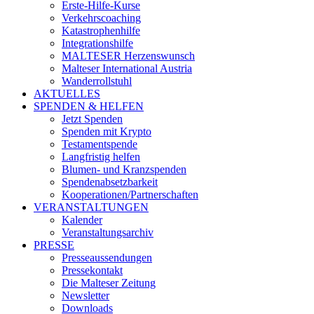
Erste-Hilfe-Kurse
Verkehrscoaching
Katastrophenhilfe
Integrationshilfe
MALTESER Herzenswunsch
Malteser International Austria
Wanderrollstuhl
AKTUELLES
SPENDEN & HELFEN
Jetzt Spenden
Spenden mit Krypto
Testamentspende
Langfristig helfen
Blumen- und Kranzspenden
Spendenabsetzbarkeit
Kooperationen/Partnerschaften
VERANSTALTUNGEN
Kalender
Veranstaltungsarchiv
PRESSE
Presseaussendungen
Pressekontakt
Die Malteser Zeitung
Newsletter
Downloads