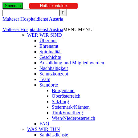
Spenden
Notfallkontakte
Malteser Hospitaldienst Austria
Malteser Hospitaldienst Austria
MENU
MENU
WER WIR SIND
Über uns
Ehrenamt
Spiritualität
Geschichte
Ausbildung und Mitglied werden
Nachhaltigkeit
Schutzkonzept
Team
Standorte
Burgenland
Oberösterreich
Salzburg
Steiermark/Kärnten
Tirol/Vorarlberg
Wien/Niederösterreich
FAQ
WAS WIR TUN
Sanitätsdienste