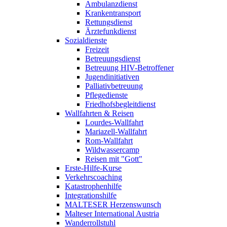
Ambulanzdienst
Krankentransport
Rettungsdienst
Ärztefunkdienst
Sozialdienste
Freizeit
Betreuungsdienst
Betreuung HIV-Betroffener
Jugendinitiativen
Palliativbetreuung
Pflegedienste
Friedhofsbegleitdienst
Wallfahrten & Reisen
Lourdes-Wallfahrt
Mariazell-Wallfahrt
Rom-Wallfahrt
Wildwassercamp
Reisen mit "Gott"
Erste-Hilfe-Kurse
Verkehrscoaching
Katastrophenhilfe
Integrationshilfe
MALTESER Herzenswunsch
Malteser International Austria
Wanderrollstuhl