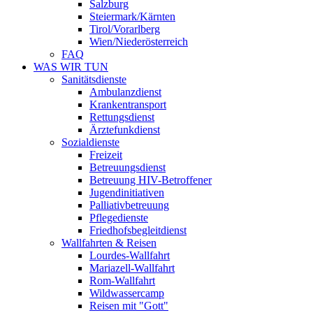
Salzburg
Steiermark/Kärnten
Tirol/Vorarlberg
Wien/Niederösterreich
FAQ
WAS WIR TUN
Sanitätsdienste
Ambulanzdienst
Krankentransport
Rettungsdienst
Ärztefunkdienst
Sozialdienste
Freizeit
Betreuungsdienst
Betreuung HIV-Betroffener
Jugendinitiativen
Palliativbetreuung
Pflegedienste
Friedhofsbegleitdienst
Wallfahrten & Reisen
Lourdes-Wallfahrt
Mariazell-Wallfahrt
Rom-Wallfahrt
Wildwassercamp
Reisen mit "Gott"