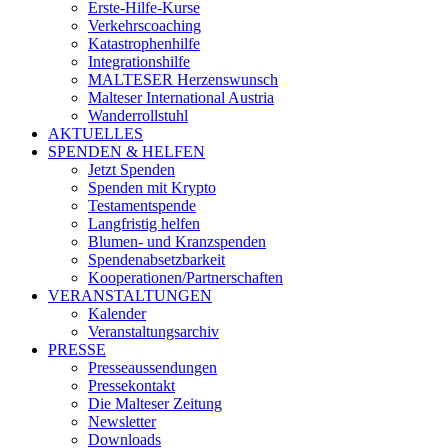
Erste-Hilfe-Kurse
Verkehrscoaching
Katastrophenhilfe
Integrationshilfe
MALTESER Herzenswunsch
Malteser International Austria
Wanderrollstuhl
AKTUELLES
SPENDEN & HELFEN
Jetzt Spenden
Spenden mit Krypto
Testamentspende
Langfristig helfen
Blumen- und Kranzspenden
Spendenabsetzbarkeit
Kooperationen/Partnerschaften
VERANSTALTUNGEN
Kalender
Veranstaltungsarchiv
PRESSE
Presseaussendungen
Pressekontakt
Die Malteser Zeitung
Newsletter
Downloads