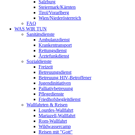
Salzburg
Steiermark/Kärnten
Tirol/Vorarlberg
Wien/Niederösterreich
FAQ
WAS WIR TUN
Sanitätsdienste
Ambulanzdienst
Krankentransport
Rettungsdienst
Ärztefunkdienst
Sozialdienste
Freizeit
Betreuungsdienst
Betreuung HIV-Betroffener
Jugendinitiativen
Palliativbetreuung
Pflegedienste
Friedhofsbegleitdienst
Wallfahrten & Reisen
Lourdes-Wallfahrt
Mariazell-Wallfahrt
Rom-Wallfahrt
Wildwassercamp
Reisen mit "Gott"