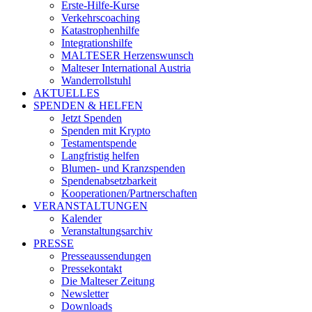
Erste-Hilfe-Kurse
Verkehrscoaching
Katastrophenhilfe
Integrationshilfe
MALTESER Herzenswunsch
Malteser International Austria
Wanderrollstuhl
AKTUELLES
SPENDEN & HELFEN
Jetzt Spenden
Spenden mit Krypto
Testamentspende
Langfristig helfen
Blumen- und Kranzspenden
Spendenabsetzbarkeit
Kooperationen/Partnerschaften
VERANSTALTUNGEN
Kalender
Veranstaltungsarchiv
PRESSE
Presseaussendungen
Pressekontakt
Die Malteser Zeitung
Newsletter
Downloads