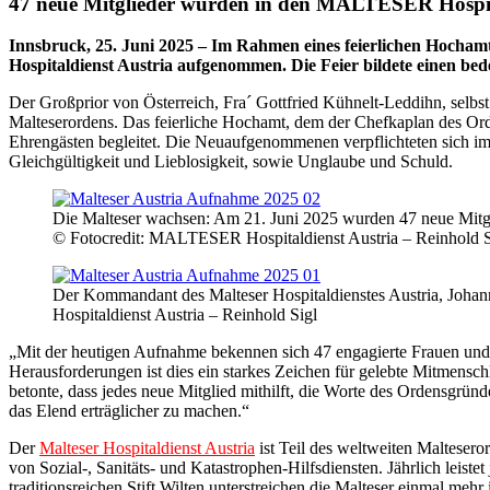
47 neue Mitglieder wurden in den MALTESER Hospi
Innsbruck, 25. Juni 2025 – Im Rahmen eines feierlichen Hochamts
Hospitaldienst Austria aufgenommen. Die Feier bildete einen b
Der Großprior von Österreich, Fra´ Gottfried Kühnelt-Leddihn, selbst
Malteserordens. Das feierliche Hochamt, dem der Chefkaplan des Ord
Ehrengästen begleitet. Die Neuaufgenommenen verpflichteten sich i
Gleichgültigkeit und Lieblosigkeit, sowie Unglaube und Schuld.
Die Malteser wachsen: Am 21. Juni 2025 wurden 47 neue Mitgli
© Fotocredit: MALTESER Hospitaldienst Austria – Reinhold S
Der Kommandant des Malteser Hospitaldienstes Austria, Johann
Hospitaldienst Austria – Reinhold Sigl
„Mit der heutigen Aufnahme bekennen sich 47 engagierte Frauen und M
Herausforderungen ist dies ein starkes Zeichen für gelebte Mitmens
betonte, dass jedes neue Mitglied mithilft, die Worte des Ordensgründ
das Elend erträglicher zu machen.“
Der
Malteser Hospitaldienst Austria
ist Teil des weltweiten Malteseror
von Sozial-, Sanitäts- und Katastrophen-Hilfsdiensten. Jährlich leiste
traditionsreichen Stift Wilten unterstreichen die Malteser einmal mehr 