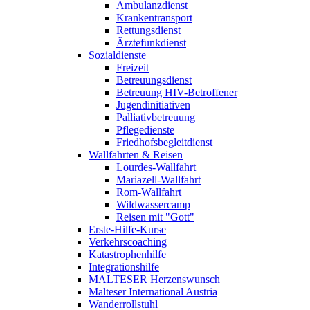
Ambulanzdienst
Krankentransport
Rettungsdienst
Ärztefunkdienst
Sozialdienste
Freizeit
Betreuungsdienst
Betreuung HIV-Betroffener
Jugendinitiativen
Palliativbetreuung
Pflegedienste
Friedhofsbegleitdienst
Wallfahrten & Reisen
Lourdes-Wallfahrt
Mariazell-Wallfahrt
Rom-Wallfahrt
Wildwassercamp
Reisen mit "Gott"
Erste-Hilfe-Kurse
Verkehrscoaching
Katastrophenhilfe
Integrationshilfe
MALTESER Herzenswunsch
Malteser International Austria
Wanderrollstuhl