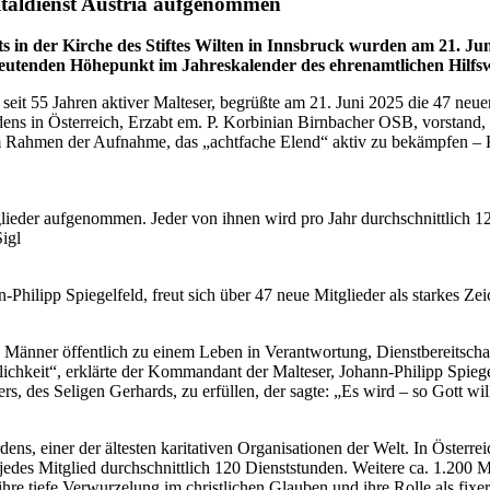
taldienst Austria aufgenommen
 in der Kirche des Stiftes Wilten in Innsbruck wurden am 21. Jun
edeutenden Höhepunkt im Jahreskalender des ehrenamtlichen Hilfs
 seit 55 Jahren aktiver Malteser, begrüßte am 21. Juni 2025 die 47 neu
ens in Österreich, Erzabt em. P. Korbinian Birnbacher OSB, vorstand
m Rahmen der Aufnahme, das „achtfache Elend“ aktiv zu bekämpfen – K
eder aufgenommen. Jeder von ihnen wird pro Jahr durchschnittlich 120
igl
-Philipp Spiegelfeld, freut sich über 47 neue Mitglieder als starkes 
änner öffentlich zu einem Leben in Verantwortung, Dienstbereitschaft 
chlichkeit“, erklärte der Kommandant der Malteser, Johann-Philipp Spi
ers, des Seligen Gerhards, zu erfüllen, der sagte: „Es wird – so Gott w
dens, einer der ältesten karitativen Organisationen der Welt. In Österre
t jedes Mitglied durchschnittlich 120 Dienststunden. Weitere ca. 1.200 M
ihre tiefe Verwurzelung im christlichen Glauben und ihre Rolle als fixer