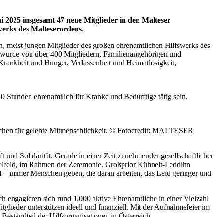
i 2025 insgesamt 47 neue Mitglieder in den Malteser
werks des Malteserordens.
en, meist jungen Mitglieder des großen ehrenamtlichen Hilfswerks des
, wurde von über 400 Mitgliedern, Familienangehörigen und
rankheit und Hunger, Verlassenheit und Heimatlosigkeit,
 Stunden ehrenamtlich für Kranke und Bedürftige tätig sein.
Zeichen für gelebte Mitmenschlichkeit. © Fotocredit: MALTESER
und Solidarität. Gerade in einer Zeit zunehmender gesellschaftlicher
egelfeld, im Rahmen der Zeremonie. Großprior Kühnelt-Leddihn
ill – immer Menschen geben, die daran arbeiten, das Leid geringer und
ich engagieren sich rund 1.000 aktive Ehrenamtliche in einer Vielzahl
itglieder unterstützen ideell und finanziell. Mit der Aufnahmefeier im
 Bestandteil der Hilfsorganisationen in Österreich.