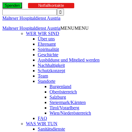
Spenden
Notfallkontakte
Malteser Hospitaldienst Austria
Malteser Hospitaldienst Austria
MENU
MENU
WER WIR SIND
Über uns
Ehrenamt
Spiritualität
Geschichte
Ausbildung und Mitglied werden
Nachhaltigkeit
Schutzkonzept
Team
Standorte
Burgenland
Oberösterreich
Salzburg
Steiermark/Kärnten
Tirol/Vorarlberg
Wien/Niederösterreich
FAQ
WAS WIR TUN
Sanitätsdienste