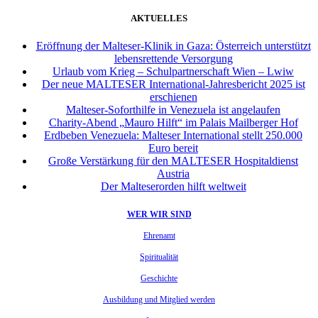
AKTUELLES
Eröffnung der Malteser-Klinik in Gaza: Österreich unterstützt
lebensrettende Versorgung
Urlaub vom Krieg – Schulpartnerschaft Wien – Lwiw
Der neue MALTESER International-Jahresbericht 2025 ist
erschienen
Malteser-Soforthilfe in Venezuela ist angelaufen
Charity-Abend „Mauro Hilft“ im Palais Mailberger Hof
Erdbeben Venezuela: Malteser International stellt 250.000
Euro bereit
Große Verstärkung für den MALTESER Hospitaldienst
Austria
Der Malteserorden hilft weltweit
WER WIR SIND
Ehrenamt
Spiritualität
Geschichte
Ausbildung und Mitglied werden