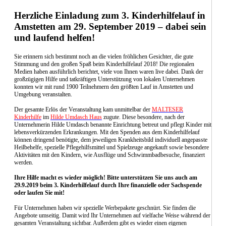
Herzliche Einladung zum 3. Kinderhilfelauf in
Amstetten am 29. September 2019 – dabei sein
und laufend helfen!
Sie erinnern sich bestimmt noch an die vielen fröhlichen Gesichter, die gute
Stimmung und den großen Spaß beim Kinderhilfelauf 2018! Die regionalen
Medien haben ausführlich berichtet, viele von Ihnen waren live da­bei. Dank der
großzügigen Hilfe und tatkräftigen Unterstützung von lokalen Unternehmen
konnten wir mit rund 1900 Teilnehmern den größten Lauf in Amstetten und
Umgebung veranstalten.
Der gesamte Erlös der Veranstaltung kam unmittelbar der
MALTESER
Kinderhilfe
im
Hilde Umdasch Haus
zugute. Diese besondere, nach der
Unternehmerin Hilde Umdasch benannte Einrichtung betreut und pflegt Kinder mit
lebensverkürzenden Erkrankungen. Mit den Spenden aus dem Kinderhilfelauf
können dringend benötigte, dem jeweiligen Krankheitsbild individuell angepasste
Heilbehelfe, spezielle Pflegehilfsmittel und Spielzeuge angekauft sowie besondere
Aktivitäten mit den Kindern, wie Ausflüge und Schwimmbadbesuche, finanziert
werden.
Ihre Hilfe macht es wieder möglich! Bitte unterstützen Sie uns auch am
29.9.2019 beim 3. Kinderhilfelauf durch Ihre finanzielle oder
Sachspende
oder laufen Sie mit!
Für Unternehmen haben wir spezielle Werbepakete geschnürt. Sie finden die
Angebote umseitig. Damit wird Ihr Unternehmen auf vielfache Weise während der
gesamten Veranstaltung sichtbar. Außerdem gibt es wieder einen eigenen