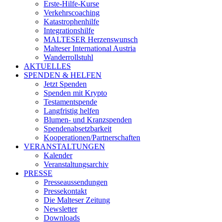
Erste-Hilfe-Kurse
Verkehrscoaching
Katastrophenhilfe
Integrationshilfe
MALTESER Herzenswunsch
Malteser International Austria
Wanderrollstuhl
AKTUELLES
SPENDEN & HELFEN
Jetzt Spenden
Spenden mit Krypto
Testamentspende
Langfristig helfen
Blumen- und Kranzspenden
Spendenabsetzbarkeit
Kooperationen/Partnerschaften
VERANSTALTUNGEN
Kalender
Veranstaltungsarchiv
PRESSE
Presseaussendungen
Pressekontakt
Die Malteser Zeitung
Newsletter
Downloads