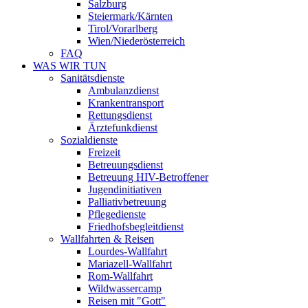
Salzburg
Steiermark/Kärnten
Tirol/Vorarlberg
Wien/Niederösterreich
FAQ
WAS WIR TUN
Sanitätsdienste
Ambulanzdienst
Krankentransport
Rettungsdienst
Ärztefunkdienst
Sozialdienste
Freizeit
Betreuungsdienst
Betreuung HIV-Betroffener
Jugendinitiativen
Palliativbetreuung
Pflegedienste
Friedhofsbegleitdienst
Wallfahrten & Reisen
Lourdes-Wallfahrt
Mariazell-Wallfahrt
Rom-Wallfahrt
Wildwassercamp
Reisen mit "Gott"