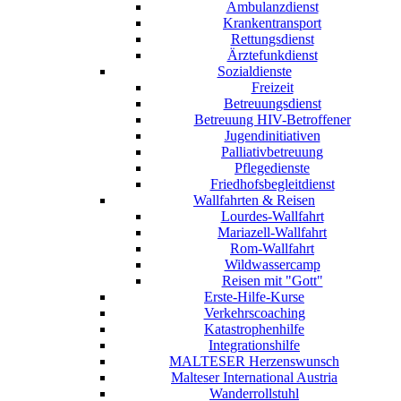
Ambulanzdienst
Krankentransport
Rettungsdienst
Ärztefunkdienst
Sozialdienste
Freizeit
Betreuungsdienst
Betreuung HIV-Betroffener
Jugendinitiativen
Palliativbetreuung
Pflegedienste
Friedhofsbegleitdienst
Wallfahrten & Reisen
Lourdes-Wallfahrt
Mariazell-Wallfahrt
Rom-Wallfahrt
Wildwassercamp
Reisen mit "Gott"
Erste-Hilfe-Kurse
Verkehrscoaching
Katastrophenhilfe
Integrationshilfe
MALTESER Herzenswunsch
Malteser International Austria
Wanderrollstuhl