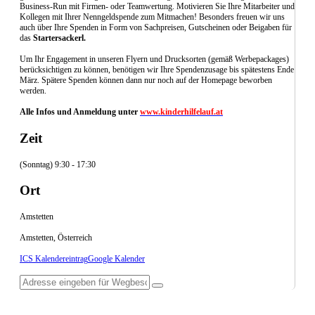
Business-Run mit Firmen- oder Teamwertung. Motivieren Sie Ihre Mitarbeiter und
Kollegen mit Ihrer Nenngeldspende zum Mitmachen! Besonders freuen wir uns
auch über Ihre Spenden in Form von Sach­preisen, Gutscheinen oder Beigaben für
das
Startersackerl.
Um Ihr Engagement in unseren Flyern und Drucksorten (gemäß Werbepackages)
berücksichtigen zu können, benötigen wir Ihre Spendenzusage bis spätestens Ende
März. Spätere Spenden können dann nur noch auf der Homepage beworben
werden.
Alle Infos und Anmeldu
ng unter
www.kinderhilfelauf.at
Zeit
(Sonntag) 9:30 - 17:30
Ort
Amstetten
Amstetten, Österreich
ICS Kalendereintrag
Google Kalender