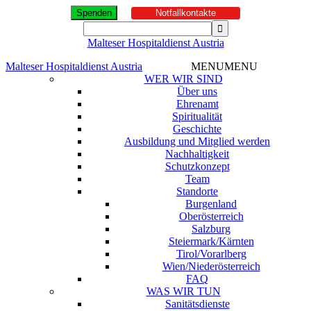
Spenden
Notfallkontakte
Malteser Hospitaldienst Austria
Malteser Hospitaldienst Austria
MENU
MENU
WER WIR SIND
Über uns
Ehrenamt
Spiritualität
Geschichte
Ausbildung und Mitglied werden
Nachhaltigkeit
Schutzkonzept
Team
Standorte
Burgenland
Oberösterreich
Salzburg
Steiermark/Kärnten
Tirol/Vorarlberg
Wien/Niederösterreich
FAQ
WAS WIR TUN
Sanitätsdienste