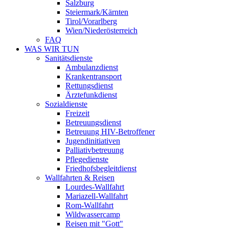
Salzburg
Steiermark/Kärnten
Tirol/Vorarlberg
Wien/Niederösterreich
FAQ
WAS WIR TUN
Sanitätsdienste
Ambulanzdienst
Krankentransport
Rettungsdienst
Ärztefunkdienst
Sozialdienste
Freizeit
Betreuungsdienst
Betreuung HIV-Betroffener
Jugendinitiativen
Palliativbetreuung
Pflegedienste
Friedhofsbegleitdienst
Wallfahrten & Reisen
Lourdes-Wallfahrt
Mariazell-Wallfahrt
Rom-Wallfahrt
Wildwassercamp
Reisen mit "Gott"