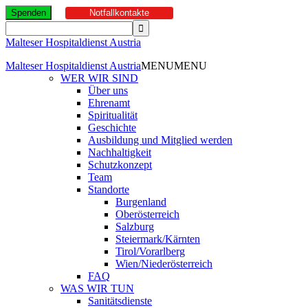
Spenden
Notfallkontakte
Malteser Hospitaldienst Austria
Malteser Hospitaldienst Austria
MENU
MENU
WER WIR SIND
Über uns
Ehrenamt
Spiritualität
Geschichte
Ausbildung und Mitglied werden
Nachhaltigkeit
Schutzkonzept
Team
Standorte
Burgenland
Oberösterreich
Salzburg
Steiermark/Kärnten
Tirol/Vorarlberg
Wien/Niederösterreich
FAQ
WAS WIR TUN
Sanitätsdienste