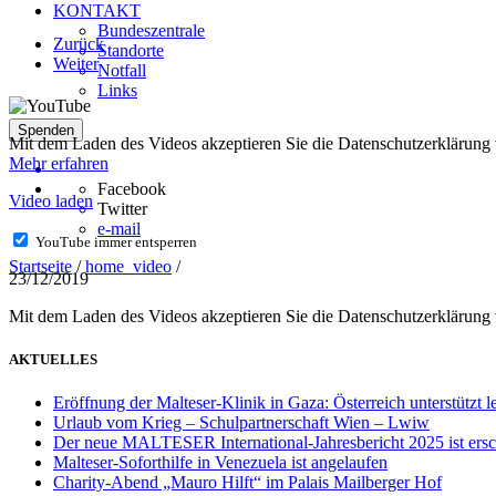
KONTAKT
Bundeszentrale
Zurück
Standorte
Weiter
Notfall
Links
Spenden
Mit dem Laden des Videos akzeptieren Sie die Datenschutzerklärung
Mehr erfahren
Facebook
Video laden
Twitter
e-mail
YouTube immer entsperren
Startseite
/
home_video
/
23/12/2019
Mit dem Laden des Videos akzeptieren Sie die Datenschutzerklärun
AKTUELLES
Eröffnung der Malteser-Klinik in Gaza: Österreich unterstützt 
Urlaub vom Krieg – Schulpartnerschaft Wien – Lwiw
Der neue MALTESER International-Jahresbericht 2025 ist ers
Malteser-Soforthilfe in Venezuela ist angelaufen
Charity-Abend „Mauro Hilft“ im Palais Mailberger Hof