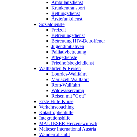
Ambulanzdienst
Krankentransport
Rettungsdienst
Ärztefunkdienst
Sozialdienste
Freizeit
Betreuungsdienst
Betreuung HIV-Betroffener
Jugendinitiativen
Palliativbetreuung
Pflegedienste
Friedhofsbegleitdienst
Wallfahrten & Reisen
Lourdes-Wallfahrt
Mariazell-Wallfahrt
Rom-Wallfahrt
Wildwassercamp
Reisen mit "Gott"
Erste-Hilfe-Kurse
Verkehrscoaching
Katastrophenhilfe
Integrationshilfe
MALTESER Herzenswunsch
Malteser International Austria
Wanderrollstuhl