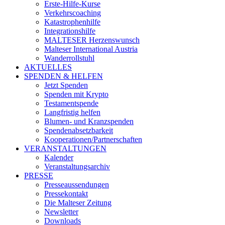
Erste-Hilfe-Kurse
Verkehrscoaching
Katastrophenhilfe
Integrationshilfe
MALTESER Herzenswunsch
Malteser International Austria
Wanderrollstuhl
AKTUELLES
SPENDEN & HELFEN
Jetzt Spenden
Spenden mit Krypto
Testamentspende
Langfristig helfen
Blumen- und Kranzspenden
Spendenabsetzbarkeit
Kooperationen/Partnerschaften
VERANSTALTUNGEN
Kalender
Veranstaltungsarchiv
PRESSE
Presseaussendungen
Pressekontakt
Die Malteser Zeitung
Newsletter
Downloads