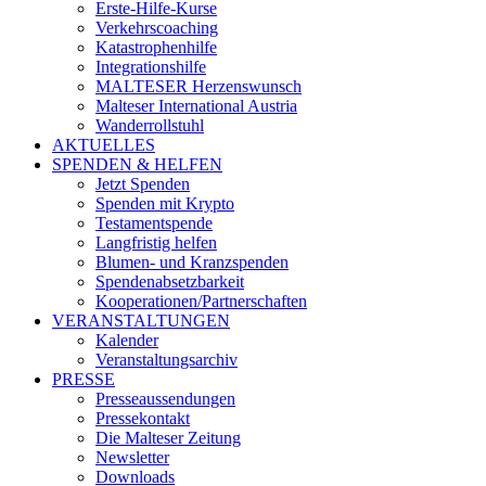
Erste-Hilfe-Kurse
Verkehrscoaching
Katastrophenhilfe
Integrationshilfe
MALTESER Herzenswunsch
Malteser International Austria
Wanderrollstuhl
AKTUELLES
SPENDEN & HELFEN
Jetzt Spenden
Spenden mit Krypto
Testamentspende
Langfristig helfen
Blumen- und Kranzspenden
Spendenabsetzbarkeit
Kooperationen/Partnerschaften
VERANSTALTUNGEN
Kalender
Veranstaltungsarchiv
PRESSE
Presseaussendungen
Pressekontakt
Die Malteser Zeitung
Newsletter
Downloads