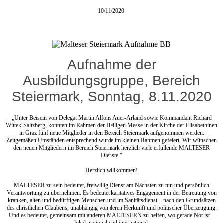
10/11/2020
Aufnahme der
Ausbildungsgruppe, Bereich
Steiermark, Sonntag, 8.11.2020
„Unter Beisein von Delegat Martin Alfons Auer-Arland sowie Kommandant Richard
Wittek-Saltzberg, konnten im Rahmen der Heiligen Messe in der Kirche der Elisabethinen
in Graz fünf neue Mitglieder in den Bereich Steiermark aufgenommen werden.
Zeitgemäßen Umständen entsprechend wurde im kleinen Rahmen gefeiert. Wir wünschen
den neuen Mitgliedern im Bereich Steiermark herzlich viele erfüllende MALTESER
Dienste.“
Herzlich willkommen!
MALTESER zu sein bedeutet, freiwillig Dienst am Nächsten zu tun und persönlich
Verantwortung zu übernehmen. Es bedeutet karitatives Engagement in der Betreuung von
kranken, alten und bedürftigen Menschen und im Sanitätsdienst – nach den Grundsätzen
des christlichen Glaubens, unabhängig von deren Herkunft und politischer Überzeugung.
Und es bedeutet, gemeinsam mit anderen MALTESERN zu helfen, wo gerade Not ist –
lokal, national und international.