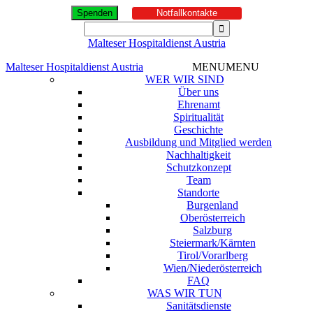
Spenden
Notfallkontakte
Malteser Hospitaldienst Austria
Malteser Hospitaldienst Austria
MENU
MENU
WER WIR SIND
Über uns
Ehrenamt
Spiritualität
Geschichte
Ausbildung und Mitglied werden
Nachhaltigkeit
Schutzkonzept
Team
Standorte
Burgenland
Oberösterreich
Salzburg
Steiermark/Kärnten
Tirol/Vorarlberg
Wien/Niederösterreich
FAQ
WAS WIR TUN
Sanitätsdienste