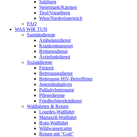
Salzburg
Steiermark/Kärnten
Tirol/Vorarlberg
Wien/Niederösterreich
FAQ
WAS WIR TUN
Sanitätsdienste
Ambulanzdienst
Krankentransport
Rettungsdienst
Ärztefunkdienst
Sozialdienste
Freizeit
Betreuungsdienst
Betreuung HIV-Betroffener
Jugendinitiativen
Palliativbetreuung
Pflegedienste
Friedhofsbegleitdienst
Wallfahrten & Reisen
Lourdes-Wallfahrt
Mariazell-Wallfahrt
Rom-Wallfahrt
Wildwassercamp
Reisen mit "Gott"