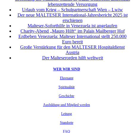
lebensrettende Versorgung
Urlaub vom Krieg – Schulpartnerschaft Wien – Lwiw
Der neue MALTESER International-Jahresbericht 2025 ist
erschienen
Malteser-Soforthilfe in Venezuela ist angelaufen
Charity-Abend „Mauro Hilft“ im Palais Mailberger Hof
Erdbeben Venezuela: Malteser International stellt 250.000
Euro bereit
Große Verstärkung für den MALTESER Hospitaldienst
Austria
Der Malteserorden hilft weltweit
WER WIR SIND
Ehrenamt
Spiritualität
Geschichte
Ausbildung und Mitglied werden
Leitung
Standorte
FAQ