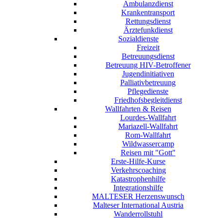
Ambulanzdienst
Krankentransport
Rettungsdienst
Ärztefunkdienst
Sozialdienste
Freizeit
Betreuungsdienst
Betreuung HIV-Betroffener
Jugendinitiativen
Palliativbetreuung
Pflegedienste
Friedhofsbegleitdienst
Wallfahrten & Reisen
Lourdes-Wallfahrt
Mariazell-Wallfahrt
Rom-Wallfahrt
Wildwassercamp
Reisen mit "Gott"
Erste-Hilfe-Kurse
Verkehrscoaching
Katastrophenhilfe
Integrationshilfe
MALTESER Herzenswunsch
Malteser International Austria
Wanderrollstuhl