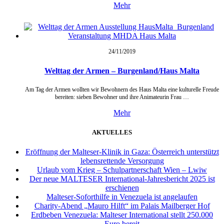
Mehr
24/11/
2019
Welttag der Armen – Burgenland/Haus Malta
Am Tag der Armen wollten wir Bewohnern des Haus Malta eine kulturelle Freude
bereiten: sieben Bewohner und ihre Animateurin Frau …
Mehr
AKTUELLES
Eröffnung der Malteser-Klinik in Gaza: Österreich unterstützt
lebensrettende Versorgung
Urlaub vom Krieg – Schulpartnerschaft Wien – Lwiw
Der neue MALTESER International-Jahresbericht 2025 ist
erschienen
Malteser-Soforthilfe in Venezuela ist angelaufen
Charity-Abend „Mauro Hilft“ im Palais Mailberger Hof
Erdbeben Venezuela: Malteser International stellt 250.000
Euro bereit