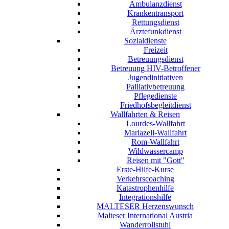
Ambulanzdienst
Krankentransport
Rettungsdienst
Ärztefunkdienst
Sozialdienste
Freizeit
Betreuungsdienst
Betreuung HIV-Betroffener
Jugendinitiativen
Palliativbetreuung
Pflegedienste
Friedhofsbegleitdienst
Wallfahrten & Reisen
Lourdes-Wallfahrt
Mariazell-Wallfahrt
Rom-Wallfahrt
Wildwassercamp
Reisen mit "Gott"
Erste-Hilfe-Kurse
Verkehrscoaching
Katastrophenhilfe
Integrationshilfe
MALTESER Herzenswunsch
Malteser International Austria
Wanderrollstuhl