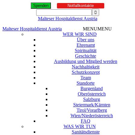
Spenden
Notfallkontakte
Malteser Hospitaldienst Austria
Malteser Hospitaldienst Austria
MENU
MENU
WER WIR SIND
Über uns
Ehrenamt
Spiritualität
Geschichte
Ausbildung und Mitglied werden
Nachhaltigkeit
Schutzkonzept
Team
Standorte
Burgenland
Oberösterreich
Salzburg
Steiermark/Kärnten
Tirol/Vorarlberg
Wien/Niederösterreich
FAQ
WAS WIR TUN
Sanitätsdienste