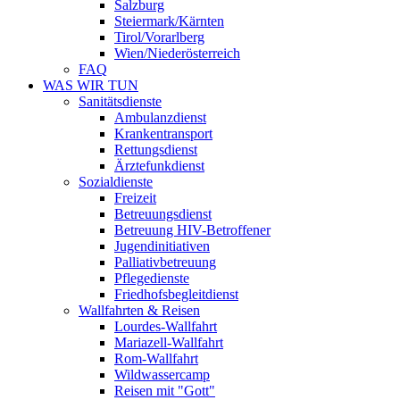
Salzburg
Steiermark/Kärnten
Tirol/Vorarlberg
Wien/Niederösterreich
FAQ
WAS WIR TUN
Sanitätsdienste
Ambulanzdienst
Krankentransport
Rettungsdienst
Ärztefunkdienst
Sozialdienste
Freizeit
Betreuungsdienst
Betreuung HIV-Betroffener
Jugendinitiativen
Palliativbetreuung
Pflegedienste
Friedhofsbegleitdienst
Wallfahrten & Reisen
Lourdes-Wallfahrt
Mariazell-Wallfahrt
Rom-Wallfahrt
Wildwassercamp
Reisen mit "Gott"