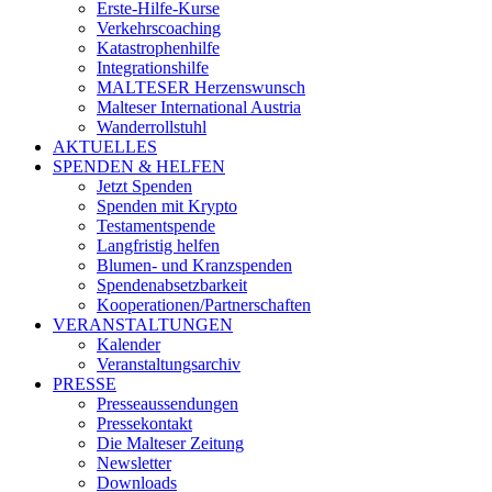
Erste-Hilfe-Kurse
Verkehrscoaching
Katastrophenhilfe
Integrationshilfe
MALTESER Herzenswunsch
Malteser International Austria
Wanderrollstuhl
AKTUELLES
SPENDEN & HELFEN
Jetzt Spenden
Spenden mit Krypto
Testamentspende
Langfristig helfen
Blumen- und Kranzspenden
Spendenabsetzbarkeit
Kooperationen/Partnerschaften
VERANSTALTUNGEN
Kalender
Veranstaltungsarchiv
PRESSE
Presseaussendungen
Pressekontakt
Die Malteser Zeitung
Newsletter
Downloads