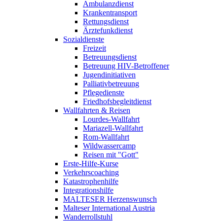
Ambulanzdienst
Krankentransport
Rettungsdienst
Ärztefunkdienst
Sozialdienste
Freizeit
Betreuungsdienst
Betreuung HIV-Betroffener
Jugendinitiativen
Palliativbetreuung
Pflegedienste
Friedhofsbegleitdienst
Wallfahrten & Reisen
Lourdes-Wallfahrt
Mariazell-Wallfahrt
Rom-Wallfahrt
Wildwassercamp
Reisen mit "Gott"
Erste-Hilfe-Kurse
Verkehrscoaching
Katastrophenhilfe
Integrationshilfe
MALTESER Herzenswunsch
Malteser International Austria
Wanderrollstuhl