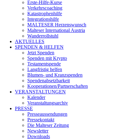
Erste-Hilfe-Kurse
Verkehrscoaching
Katastrophenhilfe
Integrationshilfe
MALTESER Herzenswunsch
Malteser International Austria
Wanderrollstuhl
AKTUELLES
SPENDEN & HELFEN
Jetzt Spenden
Spenden mit Krypto
Testamentspende
Langfristig helfen
Blumen- und Kranzspenden
Spendenabsetzbarkeit
Kooperationen/Partnerschaften
VERANSTALTUNGEN
Kalender
Veranstaltungsarchiv
PRESSE
Presseaussendungen
Pressekontakt
Die Malteser Zeitung
Newsletter
Downloads