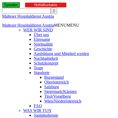
Spenden
Notfallkontakte
Malteser Hospitaldienst Austria
Malteser Hospitaldienst Austria
MENU
MENU
WER WIR SIND
Über uns
Ehrenamt
Spiritualität
Geschichte
Ausbildung und Mitglied werden
Nachhaltigkeit
Schutzkonzept
Team
Standorte
Burgenland
Oberösterreich
Salzburg
Steiermark/Kärnten
Tirol/Vorarlberg
Wien/Niederösterreich
FAQ
WAS WIR TUN
Sanitätsdienste