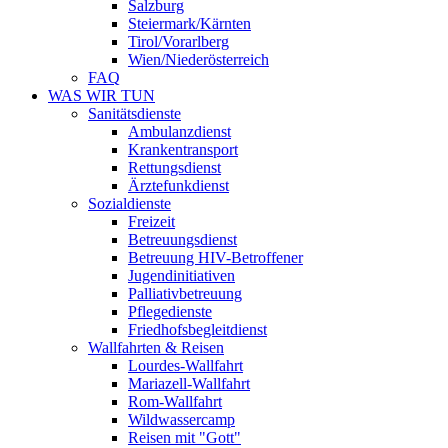
Salzburg
Steiermark/Kärnten
Tirol/Vorarlberg
Wien/Niederösterreich
FAQ
WAS WIR TUN
Sanitätsdienste
Ambulanzdienst
Krankentransport
Rettungsdienst
Ärztefunkdienst
Sozialdienste
Freizeit
Betreuungsdienst
Betreuung HIV-Betroffener
Jugendinitiativen
Palliativbetreuung
Pflegedienste
Friedhofsbegleitdienst
Wallfahrten & Reisen
Lourdes-Wallfahrt
Mariazell-Wallfahrt
Rom-Wallfahrt
Wildwassercamp
Reisen mit "Gott"