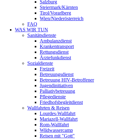
Salzburg
Steiermark/Kärnten
Tirol/Vorarlberg
Wien/Niederösterreich
FAQ
WAS WIR TUN
Sanitätsdienste
Ambulanzdienst
Krankentransport
Rettungsdienst
Ärztefunkdienst
Sozialdienste
Freizeit
Betreuungsdienst
Betreuung HIV-Betroffener
Jugendinitiativen
Palliativbetreuung
Pflegedienste
Friedhofsbegleitdienst
Wallfahrten & Reisen
Lourdes-Wallfahrt
Mariazell-Wallfahrt
Rom-Wallfahrt
Wildwassercamp
Reisen mit "Gott"