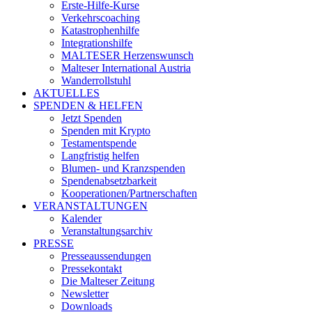
Erste-Hilfe-Kurse
Verkehrscoaching
Katastrophenhilfe
Integrationshilfe
MALTESER Herzenswunsch
Malteser International Austria
Wanderrollstuhl
AKTUELLES
SPENDEN & HELFEN
Jetzt Spenden
Spenden mit Krypto
Testamentspende
Langfristig helfen
Blumen- und Kranzspenden
Spendenabsetzbarkeit
Kooperationen/Partnerschaften
VERANSTALTUNGEN
Kalender
Veranstaltungsarchiv
PRESSE
Presseaussendungen
Pressekontakt
Die Malteser Zeitung
Newsletter
Downloads