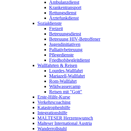
Ambulanzdienst
Krankentransport
Rettungsdienst
Ärztefunkdienst
Sozialdienste
Freizeit
Betreuungsdienst
Betreuung HIV-Betroffener
Jugendinitiativen
Palliativbetreuung
Pflegedienste
Friedhofsbegleitdienst
Wallfahrten & Reisen
Lourdes-Wallfahrt
Mariazell-Wallfahrt
Rom-Wallfahrt
Wildwassercamp
Reisen mit "Gott"
Erste-Hilfe-Kurse
Verkehrscoaching
Katastrophenhilfe
Integrationshilfe
MALTESER Herzenswunsch
Malteser International Austria
Wanderrollstuhl