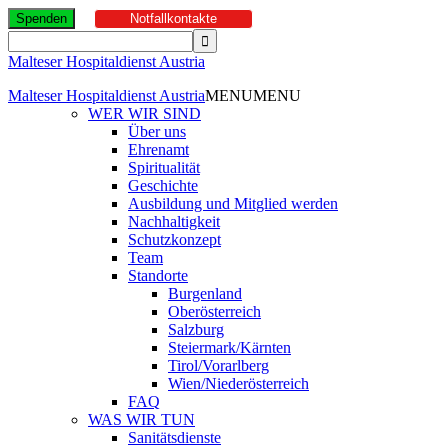
Spenden
Notfallkontakte
Malteser Hospitaldienst Austria
Malteser Hospitaldienst Austria
MENU
MENU
WER WIR SIND
Über uns
Ehrenamt
Spiritualität
Geschichte
Ausbildung und Mitglied werden
Nachhaltigkeit
Schutzkonzept
Team
Standorte
Burgenland
Oberösterreich
Salzburg
Steiermark/Kärnten
Tirol/Vorarlberg
Wien/Niederösterreich
FAQ
WAS WIR TUN
Sanitätsdienste