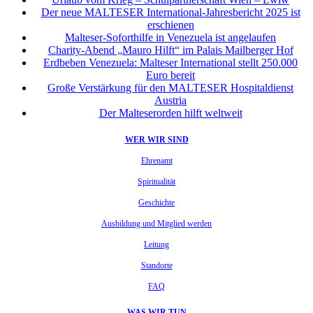
Der neue MALTESER International-Jahresbericht 2025 ist
erschienen
Malteser-Soforthilfe in Venezuela ist angelaufen
Charity-Abend „Mauro Hilft“ im Palais Mailberger Hof
Erdbeben Venezuela: Malteser International stellt 250.000
Euro bereit
Große Verstärkung für den MALTESER Hospitaldienst
Austria
Der Malteserorden hilft weltweit
WER WIR SIND
Ehrenamt
Spiritualität
Geschichte
Ausbildung und Mitglied werden
Leitung
Standorte
FAQ
WAS WIR TUN