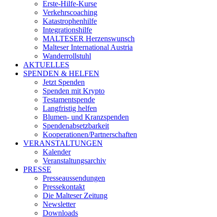
Erste-Hilfe-Kurse
Verkehrscoaching
Katastrophenhilfe
Integrationshilfe
MALTESER Herzenswunsch
Malteser International Austria
Wanderrollstuhl
AKTUELLES
SPENDEN & HELFEN
Jetzt Spenden
Spenden mit Krypto
Testamentspende
Langfristig helfen
Blumen- und Kranzspenden
Spendenabsetzbarkeit
Kooperationen/Partnerschaften
VERANSTALTUNGEN
Kalender
Veranstaltungsarchiv
PRESSE
Presseaussendungen
Pressekontakt
Die Malteser Zeitung
Newsletter
Downloads