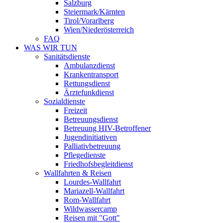
Salzburg
Steiermark/Kärnten
Tirol/Vorarlberg
Wien/Niederösterreich
FAQ
WAS WIR TUN
Sanitätsdienste
Ambulanzdienst
Krankentransport
Rettungsdienst
Ärztefunkdienst
Sozialdienste
Freizeit
Betreuungsdienst
Betreuung HIV-Betroffener
Jugendinitiativen
Palliativbetreuung
Pflegedienste
Friedhofsbegleitdienst
Wallfahrten & Reisen
Lourdes-Wallfahrt
Mariazell-Wallfahrt
Rom-Wallfahrt
Wildwassercamp
Reisen mit "Gott"