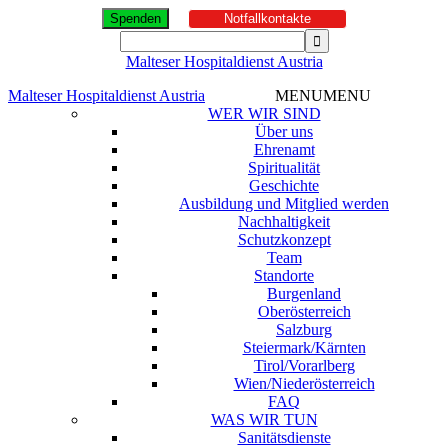
Spenden
Notfallkontakte
Malteser Hospitaldienst Austria
Malteser Hospitaldienst Austria
MENU
MENU
WER WIR SIND
Über uns
Ehrenamt
Spiritualität
Geschichte
Ausbildung und Mitglied werden
Nachhaltigkeit
Schutzkonzept
Team
Standorte
Burgenland
Oberösterreich
Salzburg
Steiermark/Kärnten
Tirol/Vorarlberg
Wien/Niederösterreich
FAQ
WAS WIR TUN
Sanitätsdienste