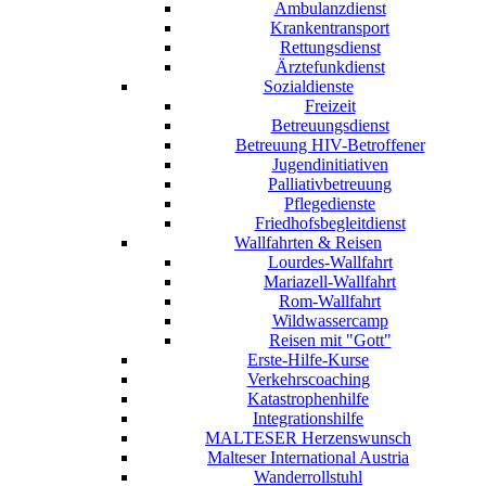
Ambulanzdienst
Krankentransport
Rettungsdienst
Ärztefunkdienst
Sozialdienste
Freizeit
Betreuungsdienst
Betreuung HIV-Betroffener
Jugendinitiativen
Palliativbetreuung
Pflegedienste
Friedhofsbegleitdienst
Wallfahrten & Reisen
Lourdes-Wallfahrt
Mariazell-Wallfahrt
Rom-Wallfahrt
Wildwassercamp
Reisen mit "Gott"
Erste-Hilfe-Kurse
Verkehrscoaching
Katastrophenhilfe
Integrationshilfe
MALTESER Herzenswunsch
Malteser International Austria
Wanderrollstuhl