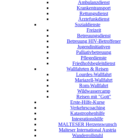
Ambulanzdienst
Krankentransport
Rettungsdienst
Ärztefunkdienst
Sozialdienste
Freizeit
Betreuungsdienst
Betreuung HIV-Betroffener
Jugendinitiativen
Palliativbetreuung
Pflegedienste
Friedhofsbegleitdienst
Wallfahrten & Reisen
Lourdes-Wallfahrt
Mariazell-Wallfahrt
Rom-Wallfahrt
Wildwassercamp
Reisen mit "Gott"
Erste-Hilfe-Kurse
Verkehrscoaching
Katastrophenhilfe
Integrationshilfe
MALTESER Herzenswunsch
Malteser International Austria
Wanderrollstuhl