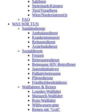
Salzburg
Steiermark/Kärnten
Tirol/Vorarlberg
Wien/Niederösterreich
FAQ
WAS WIR TUN
Sanitätsdienste
Ambulanzdienst
Krankentransport
Rettungsdienst
Ärztefunkdienst
Sozialdienste
Freizeit
Betreuungsdienst
Betreuung HIV-Betroffener
Jugendinitiativen
Palliativbetreuung
Pflegedienste
Friedhofsbegleitdienst
Wallfahrten & Reisen
Lourdes-Wallfahrt
Mariazell-Wallfahrt
Rom-Wallfahrt
Wildwassercamp
Reisen mit "Gott"