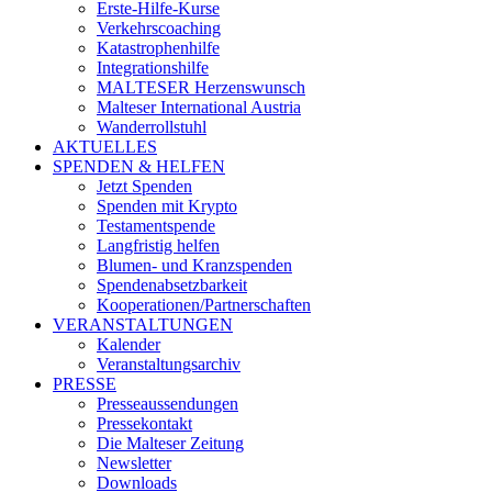
Erste-Hilfe-Kurse
Verkehrscoaching
Katastrophenhilfe
Integrationshilfe
MALTESER Herzenswunsch
Malteser International Austria
Wanderrollstuhl
AKTUELLES
SPENDEN & HELFEN
Jetzt Spenden
Spenden mit Krypto
Testamentspende
Langfristig helfen
Blumen- und Kranzspenden
Spendenabsetzbarkeit
Kooperationen/Partnerschaften
VERANSTALTUNGEN
Kalender
Veranstaltungsarchiv
PRESSE
Presseaussendungen
Pressekontakt
Die Malteser Zeitung
Newsletter
Downloads