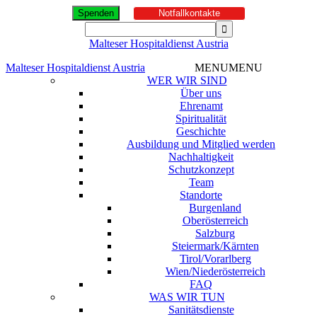
Spenden
Notfallkontakte
Malteser Hospitaldienst Austria
Malteser Hospitaldienst Austria
MENU
MENU
WER WIR SIND
Über uns
Ehrenamt
Spiritualität
Geschichte
Ausbildung und Mitglied werden
Nachhaltigkeit
Schutzkonzept
Team
Standorte
Burgenland
Oberösterreich
Salzburg
Steiermark/Kärnten
Tirol/Vorarlberg
Wien/Niederösterreich
FAQ
WAS WIR TUN
Sanitätsdienste