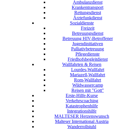
Ambulanzdienst
Krankentransport
Rettungsdienst
Ärztefunkdienst
Sozialdienste
Freizeit
Betreuungsdienst
Betreuung HIV-Betroffener
Jugendinitiativen
Palliativbetreuung
Pflegedienste
Friedhofsbegleitdienst
Wallfahrten & Reisen
Lourdes-Wallfahrt
Mariazell-Wallfahrt
Rom-Wallfahrt
Wildwassercamp
Reisen mit "Gott"
Erste-Hilfe-Kurse
Verkehrscoaching
Katastrophenhilfe
Integrationshilfe
MALTESER Herzenswunsch
Malteser International Austria
Wanderrollstuhl