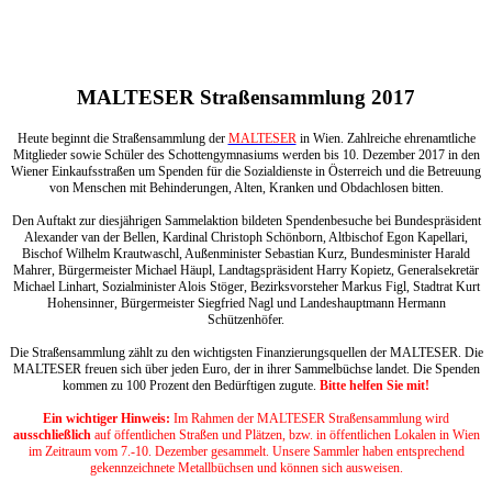
MALTESER Straßensammlung 2017
Heute beginnt die Straßensammlung der
MALTESER
in Wien. Zahlreiche ehrenamtliche
Mitglieder sowie Schüler des Schottengymnasiums werden bis 10. Dezember 2017 in den
Wiener Einkaufsstraßen um Spenden für die Sozialdienste in Österreich und die Betreuung
von Menschen mit Behinderungen, Alten, Kranken und Obdachlosen bitten.
Den Auftakt zur diesjährigen Sammelaktion bildeten Spendenbesuche bei Bundespräsident
Alexander van der Bellen, Kardinal Christoph Schönborn, Altbischof Egon Kapellari,
Bischof Wilhelm Krautwaschl, Außenminister Sebastian Kurz, Bundesminister Harald
Mahrer, Bürgermeister Michael Häupl, Landtagspräsident Harry Kopietz, Generalsekretär
Michael Linhart, Sozialminister Alois Stöger, Bezirksvorsteher Markus Figl, Stadtrat Kurt
Hohensinner, Bürgermeister Siegfried Nagl und Landeshauptmann Hermann
Schützenhöfer.
Die Straßensammlung zählt zu den wichtigsten Finanzierungsquellen der MALTESER. Die
MALTESER freuen sich über jeden Euro, der in ihrer Sammelbüchse landet. Die Spenden
kommen zu 100 Prozent den Bedürftigen zugute.
Bitte helfen Sie mit!
Ein wichtiger Hinweis:
Im Rahmen der MALTESER Straßensammlung wird
ausschließlich
auf öffentlichen Straßen und Plätzen, bzw. in öffentlichen Lokalen in Wien
im Zeitraum vom 7.-10. Dezember gesammelt. Unsere Sammler haben entsprechend
gekennzeichnete Metallbüchsen und können sich ausweisen.