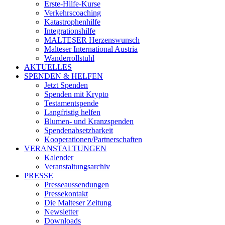
Erste-Hilfe-Kurse
Verkehrscoaching
Katastrophenhilfe
Integrationshilfe
MALTESER Herzenswunsch
Malteser International Austria
Wanderrollstuhl
AKTUELLES
SPENDEN & HELFEN
Jetzt Spenden
Spenden mit Krypto
Testamentspende
Langfristig helfen
Blumen- und Kranzspenden
Spendenabsetzbarkeit
Kooperationen/Partnerschaften
VERANSTALTUNGEN
Kalender
Veranstaltungsarchiv
PRESSE
Presseaussendungen
Pressekontakt
Die Malteser Zeitung
Newsletter
Downloads