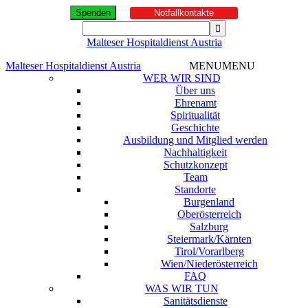
Spenden
Notfallkontakte
Malteser Hospitaldienst Austria
Malteser Hospitaldienst Austria
MENU
MENU
WER WIR SIND
Über uns
Ehrenamt
Spiritualität
Geschichte
Ausbildung und Mitglied werden
Nachhaltigkeit
Schutzkonzept
Team
Standorte
Burgenland
Oberösterreich
Salzburg
Steiermark/Kärnten
Tirol/Vorarlberg
Wien/Niederösterreich
FAQ
WAS WIR TUN
Sanitätsdienste