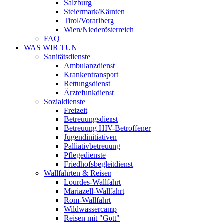
Salzburg
Steiermark/Kärnten
Tirol/Vorarlberg
Wien/Niederösterreich
FAQ
WAS WIR TUN
Sanitätsdienste
Ambulanzdienst
Krankentransport
Rettungsdienst
Ärztefunkdienst
Sozialdienste
Freizeit
Betreuungsdienst
Betreuung HIV-Betroffener
Jugendinitiativen
Palliativbetreuung
Pflegedienste
Friedhofsbegleitdienst
Wallfahrten & Reisen
Lourdes-Wallfahrt
Mariazell-Wallfahrt
Rom-Wallfahrt
Wildwassercamp
Reisen mit "Gott"