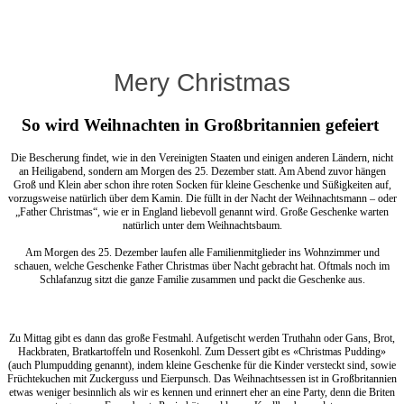
Mery Christmas
So wird Weihnachten in Großbritannien gefeiert
Die Bescherung findet, wie in den Vereinigten Staaten und einigen anderen Ländern, nicht
an Heiligabend, sondern am Morgen des 25. Dezember statt. Am Abend zuvor hängen
Groß und Klein aber schon ihre roten Socken für kleine Geschenke und Süßigkeiten auf,
vorzugsweise natürlich über dem Kamin. Die füllt in der Nacht der Weihnachtsmann – oder
„Father Christmas“, wie er in England liebevoll genannt wird. Große Geschenke warten
natürlich unter dem Weihnachtsbaum.
Am Morgen des 25. Dezember laufen alle Familienmitglieder ins Wohnzimmer und
schauen, welche Geschenke Father Christmas über Nacht gebracht hat. Oftmals noch im
Schlafanzug sitzt die ganze Familie zusammen und packt die Geschenke aus.
Zu Mittag gibt es dann das große Festmahl. Aufgetischt werden Truthahn oder Gans, Brot,
Hackbraten, Bratkartoffeln und Rosenkohl. Zum Dessert gibt es «Christmas Pudding»
(auch Plumpudding genannt), indem kleine Geschenke für die Kinder versteckt sind, sowie
Früchtekuchen mit Zuckerguss und Eierpunsch. Das Weihnachtsessen ist in Großbritannien
etwas weniger besinnlich als wir es kennen und erinnert eher an eine Party, denn die Briten