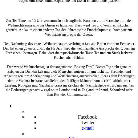
tragen zum Essen bunte Papierhüte und lassen Knallbonbons platzen.
Zur Tea Time um 15 Uhr versammeln sich englische Familien vorm Fernseher, um der
Weihnachtsansprache der Queen zu lauschen. Dazu wird Tee und Weihnachtskuchen
gereicht. An kaum einem anderen Tag des Jahres ist die Einschaltquote zu hoch wie zur
Weihnachtsansprache der Queen.
Den Nachmittag des ersten Weihnachtstages verbringen fast alle Briten vor dem Fernseher.
Das hat einen guten Grund: Jahr für Jahr wird die weihnachtliche Ansprache der Queen im
Fernsehen übertragen. Dabei darf die typisch-britische Tasse Tee und ein Stück leckerer
Kuchen nicht fehlen.
Der zweite Weihnachtstag ist der sogenannte „Boxing Day“. Dieser Tag steht ganz im
Zeichen der Dankbarkeit und viele Menschen nutzen ihn, um nicht nur Freunden und
Angehörigen ihre Anerkennung und Wertschätzung auszudrücken. Sei es dem Briefträger,
der die Weihnachtskarten ausliefert, den fleißigen Männern von der Müllabfuhr oder
Lehrern, Kollegen und Nachbarn. Ganz im Zeichen der Nächstenliebe wird dann auch an
die Bedürftigen gedacht – egal ob in London und in England, in Irland, Schottland oder
dem Rest des Commonwealth.
Facebook
Twitter
e-mail