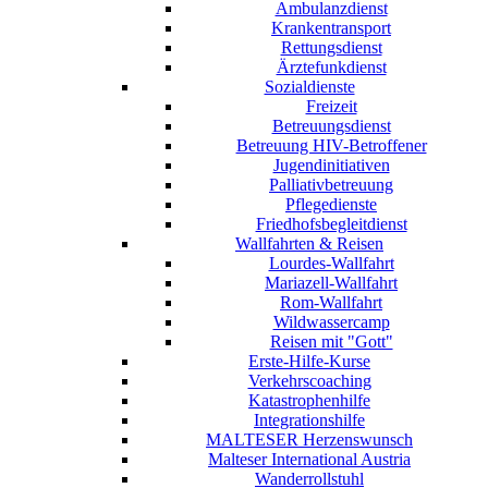
Ambulanzdienst
Krankentransport
Rettungsdienst
Ärztefunkdienst
Sozialdienste
Freizeit
Betreuungsdienst
Betreuung HIV-Betroffener
Jugendinitiativen
Palliativbetreuung
Pflegedienste
Friedhofsbegleitdienst
Wallfahrten & Reisen
Lourdes-Wallfahrt
Mariazell-Wallfahrt
Rom-Wallfahrt
Wildwassercamp
Reisen mit "Gott"
Erste-Hilfe-Kurse
Verkehrscoaching
Katastrophenhilfe
Integrationshilfe
MALTESER Herzenswunsch
Malteser International Austria
Wanderrollstuhl