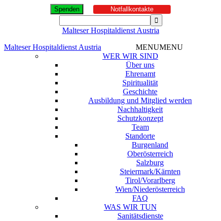
Spenden
Notfallkontakte
Malteser Hospitaldienst Austria
Malteser Hospitaldienst Austria
MENU
MENU
WER WIR SIND
Über uns
Ehrenamt
Spiritualität
Geschichte
Ausbildung und Mitglied werden
Nachhaltigkeit
Schutzkonzept
Team
Standorte
Burgenland
Oberösterreich
Salzburg
Steiermark/Kärnten
Tirol/Vorarlberg
Wien/Niederösterreich
FAQ
WAS WIR TUN
Sanitätsdienste