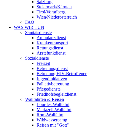
Salzburg
Steiermark/Kärnten
Tirol/Vorarlberg
Wien/Niederösterreich
FAQ
WAS WIR TUN
Sanitätsdienste
Ambulanzdienst
Krankentransport
Rettungsdienst
Ärztefunkdienst
Sozialdienste
Freizeit
Betreuungsdienst
Betreuung HIV-Betroffener
Jugendinitiativen
Palliativbetreuung
Pflegedienste
Friedhofsbegleitdienst
Wallfahrten & Reisen
Lourdes-Wallfahrt
Mariazell-Wallfahrt
Rom-Wallfahrt
Wildwassercamp
Reisen mit "Gott"