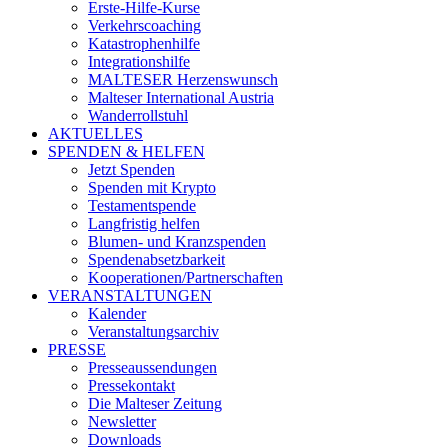
Erste-Hilfe-Kurse
Verkehrscoaching
Katastrophenhilfe
Integrationshilfe
MALTESER Herzenswunsch
Malteser International Austria
Wanderrollstuhl
AKTUELLES
SPENDEN & HELFEN
Jetzt Spenden
Spenden mit Krypto
Testamentspende
Langfristig helfen
Blumen- und Kranzspenden
Spendenabsetzbarkeit
Kooperationen/Partnerschaften
VERANSTALTUNGEN
Kalender
Veranstaltungsarchiv
PRESSE
Presseaussendungen
Pressekontakt
Die Malteser Zeitung
Newsletter
Downloads