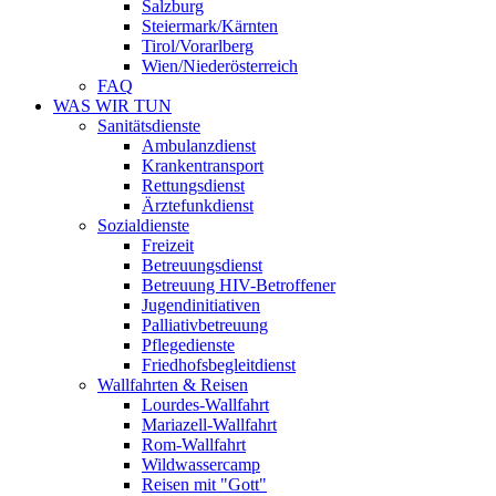
Salzburg
Steiermark/Kärnten
Tirol/Vorarlberg
Wien/Niederösterreich
FAQ
WAS WIR TUN
Sanitätsdienste
Ambulanzdienst
Krankentransport
Rettungsdienst
Ärztefunkdienst
Sozialdienste
Freizeit
Betreuungsdienst
Betreuung HIV-Betroffener
Jugendinitiativen
Palliativbetreuung
Pflegedienste
Friedhofsbegleitdienst
Wallfahrten & Reisen
Lourdes-Wallfahrt
Mariazell-Wallfahrt
Rom-Wallfahrt
Wildwassercamp
Reisen mit "Gott"