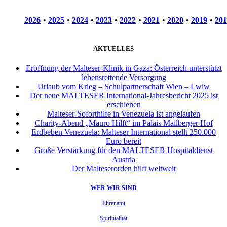
2026
•
2025
•
2024
•
2023
•
2022
•
2021
•
2020
•
2019
•
201
AKTUELLES
Eröffnung der Malteser-Klinik in Gaza: Österreich unterstützt
lebensrettende Versorgung
Urlaub vom Krieg – Schulpartnerschaft Wien – Lwiw
Der neue MALTESER International-Jahresbericht 2025 ist
erschienen
Malteser-Soforthilfe in Venezuela ist angelaufen
Charity-Abend „Mauro Hilft“ im Palais Mailberger Hof
Erdbeben Venezuela: Malteser International stellt 250.000
Euro bereit
Große Verstärkung für den MALTESER Hospitaldienst
Austria
Der Malteserorden hilft weltweit
WER WIR SIND
Ehrenamt
Spiritualität