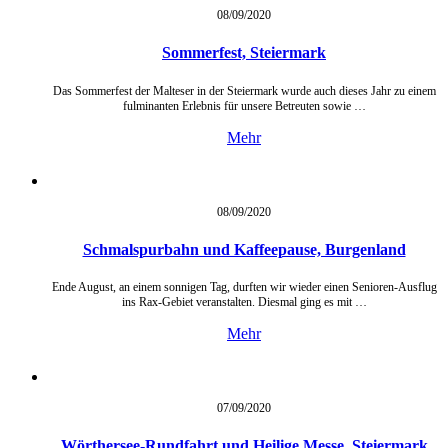
08/09/
2020
Sommerfest, Steiermark
Das Sommerfest der Malteser in der Steiermark wurde auch dieses Jahr zu einem
fulminanten Erlebnis für unsere Betreuten sowie …
Mehr
08/09/
2020
Schmalspurbahn und Kaffeepause, Burgenland
Ende August, an einem sonnigen Tag, durften wir wieder einen Senioren-Ausflug
ins Rax-Gebiet veranstalten. Diesmal ging es mit …
Mehr
07/09/
2020
Wörthersee-Rundfahrt und Heilige Messe, Steiermark