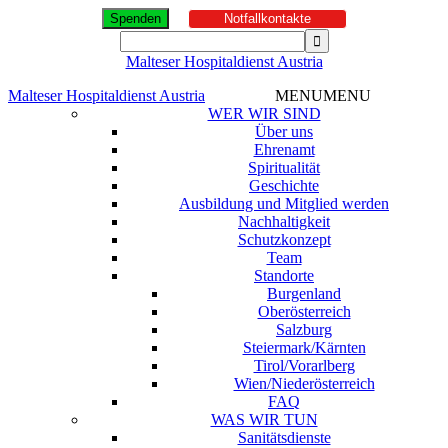
Spenden
Notfallkontakte
Malteser Hospitaldienst Austria
Malteser Hospitaldienst Austria
MENU
MENU
WER WIR SIND
Über uns
Ehrenamt
Spiritualität
Geschichte
Ausbildung und Mitglied werden
Nachhaltigkeit
Schutzkonzept
Team
Standorte
Burgenland
Oberösterreich
Salzburg
Steiermark/Kärnten
Tirol/Vorarlberg
Wien/Niederösterreich
FAQ
WAS WIR TUN
Sanitätsdienste