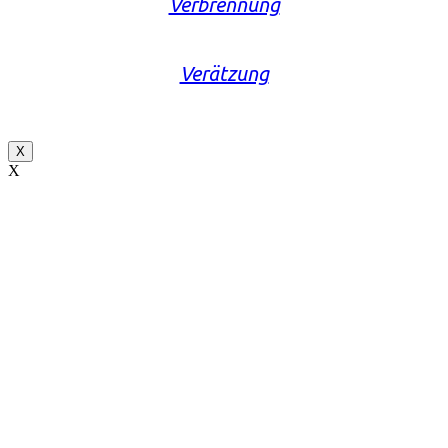
Verbrennung
Verätzung
X
X