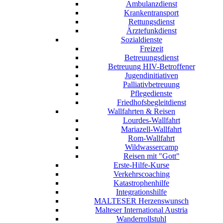
Ambulanzdienst
Krankentransport
Rettungsdienst
Ärztefunkdienst
Sozialdienste
Freizeit
Betreuungsdienst
Betreuung HIV-Betroffener
Jugendinitiativen
Palliativbetreuung
Pflegedienste
Friedhofsbegleitdienst
Wallfahrten & Reisen
Lourdes-Wallfahrt
Mariazell-Wallfahrt
Rom-Wallfahrt
Wildwassercamp
Reisen mit "Gott"
Erste-Hilfe-Kurse
Verkehrscoaching
Katastrophenhilfe
Integrationshilfe
MALTESER Herzenswunsch
Malteser International Austria
Wanderrollstuhl