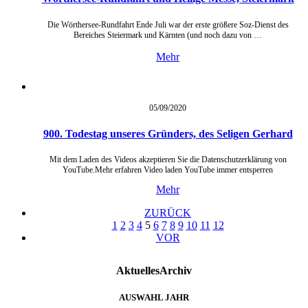
Die Wörthersee-Rundfahrt Ende Juli war der erste größere Soz-Dienst des
Bereiches Steiermark und Kärnten (und noch dazu von …
Mehr
05/09/
2020
900. Todestag unseres Gründers, des Seligen Gerhard
Mit dem Laden des Videos akzeptieren Sie die Datenschutzerklärung von
YouTube.Mehr erfahren Video laden YouTube immer entsperren
Mehr
ZURÜCK
1
2
3
4
5
6
7
8
9
10
11
12
VOR
Aktuelles
Archiv
AUSWAHL JAHR