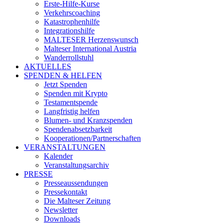
Erste-Hilfe-Kurse
Verkehrscoaching
Katastrophenhilfe
Integrationshilfe
MALTESER Herzenswunsch
Malteser International Austria
Wanderrollstuhl
AKTUELLES
SPENDEN & HELFEN
Jetzt Spenden
Spenden mit Krypto
Testamentspende
Langfristig helfen
Blumen- und Kranzspenden
Spendenabsetzbarkeit
Kooperationen/Partnerschaften
VERANSTALTUNGEN
Kalender
Veranstaltungsarchiv
PRESSE
Presseaussendungen
Pressekontakt
Die Malteser Zeitung
Newsletter
Downloads