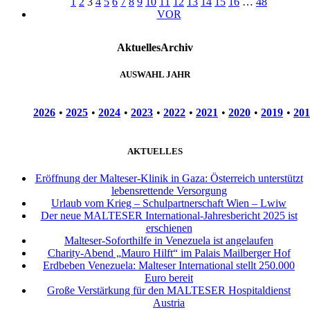
1
2
3
4
5
6
7
8
9
10
11
12
13
14
15
16
…
48
VOR
Aktuelles
Archiv
AUSWAHL JAHR
2026
•
2025
•
2024
•
2023
•
2022
•
2021
•
2020
•
2019
•
201
AKTUELLES
Eröffnung der Malteser-Klinik in Gaza: Österreich unterstützt
lebensrettende Versorgung
Urlaub vom Krieg – Schulpartnerschaft Wien – Lwiw
Der neue MALTESER International-Jahresbericht 2025 ist
erschienen
Malteser-Soforthilfe in Venezuela ist angelaufen
Charity-Abend „Mauro Hilft“ im Palais Mailberger Hof
Erdbeben Venezuela: Malteser International stellt 250.000
Euro bereit
Große Verstärkung für den MALTESER Hospitaldienst
Austria