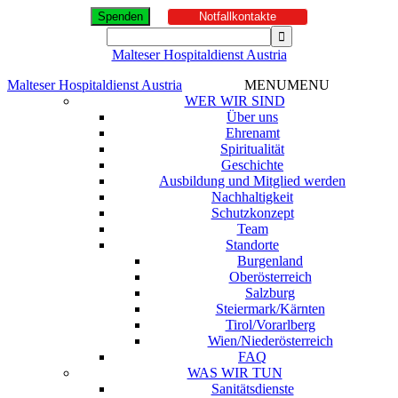
Spenden
Notfallkontakte
Malteser Hospitaldienst Austria
Malteser Hospitaldienst Austria
MENU
MENU
WER WIR SIND
Über uns
Ehrenamt
Spiritualität
Geschichte
Ausbildung und Mitglied werden
Nachhaltigkeit
Schutzkonzept
Team
Standorte
Burgenland
Oberösterreich
Salzburg
Steiermark/Kärnten
Tirol/Vorarlberg
Wien/Niederösterreich
FAQ
WAS WIR TUN
Sanitätsdienste