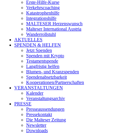
Erste-Hilfe-Kurse
Verkehrscoaching
Katastrophenhilfe
Integrationshilfe
MALTESER Herzenswunsch
Malteser International Austria
Wanderrollstuhl
AKTUELLES
SPENDEN & HELFEN
Jetzt Spenden
Spenden mit Krypto
Testamentspende
Langfristig helfen
Blumen- und Kranzspenden
Spendenabsetzbarkeit
Kooperationen/Partnerschaften
VERANSTALTUNGEN
Kalender
Veranstaltungsarchiv
PRESSE
Presseaussendungen
Pressekontakt
Die Malteser Zeitung
Newsletter
Downloads