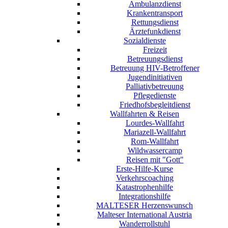
Ambulanzdienst
Krankentransport
Rettungsdienst
Ärztefunkdienst
Sozialdienste
Freizeit
Betreuungsdienst
Betreuung HIV-Betroffener
Jugendinitiativen
Palliativbetreuung
Pflegedienste
Friedhofsbegleitdienst
Wallfahrten & Reisen
Lourdes-Wallfahrt
Mariazell-Wallfahrt
Rom-Wallfahrt
Wildwassercamp
Reisen mit "Gott"
Erste-Hilfe-Kurse
Verkehrscoaching
Katastrophenhilfe
Integrationshilfe
MALTESER Herzenswunsch
Malteser International Austria
Wanderrollstuhl