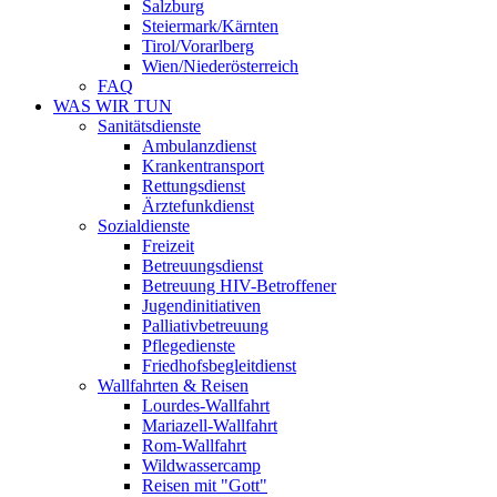
Salzburg
Steiermark/Kärnten
Tirol/Vorarlberg
Wien/Niederösterreich
FAQ
WAS WIR TUN
Sanitätsdienste
Ambulanzdienst
Krankentransport
Rettungsdienst
Ärztefunkdienst
Sozialdienste
Freizeit
Betreuungsdienst
Betreuung HIV-Betroffener
Jugendinitiativen
Palliativbetreuung
Pflegedienste
Friedhofsbegleitdienst
Wallfahrten & Reisen
Lourdes-Wallfahrt
Mariazell-Wallfahrt
Rom-Wallfahrt
Wildwassercamp
Reisen mit "Gott"