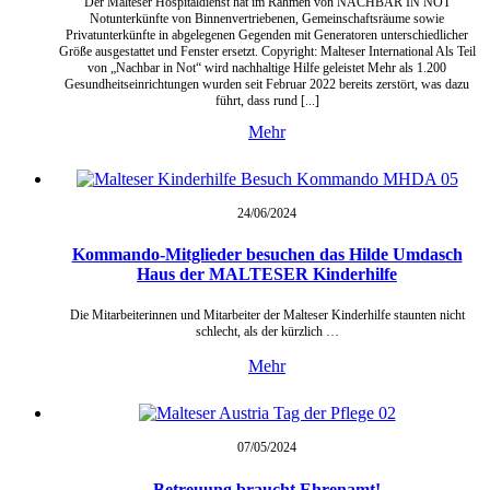
Der Malteser Hospitaldienst hat im Rahmen von NACHBAR IN NOT
Notunterkünfte von Binnenvertriebenen, Gemeinschaftsräume sowie
Privatunterkünfte in abgelegenen Gegenden mit Generatoren unterschiedlicher
Größe ausgestattet und Fenster ersetzt. Copyright: Malteser International Als Teil
von „Nachbar in Not“ wird nachhaltige Hilfe geleistet Mehr als 1.200
Gesundheitseinrichtungen wurden seit Februar 2022 bereits zerstört, was dazu
führt, dass rund [...]
Mehr
24/06/
2024
Kommando-Mitglieder besuchen das Hilde Umdasch
Haus der MALTESER Kinderhilfe
Die Mitarbeiterinnen und Mitarbeiter der Malteser Kinderhilfe staunten nicht
schlecht, als der kürzlich …
Mehr
07/05/
2024
Betreuung braucht Ehrenamt!