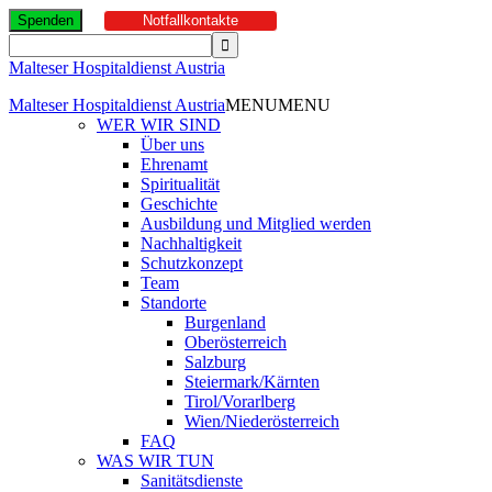
Spenden
Notfallkontakte
Malteser Hospitaldienst Austria
Malteser Hospitaldienst Austria
MENU
MENU
WER WIR SIND
Über uns
Ehrenamt
Spiritualität
Geschichte
Ausbildung und Mitglied werden
Nachhaltigkeit
Schutzkonzept
Team
Standorte
Burgenland
Oberösterreich
Salzburg
Steiermark/Kärnten
Tirol/Vorarlberg
Wien/Niederösterreich
FAQ
WAS WIR TUN
Sanitätsdienste