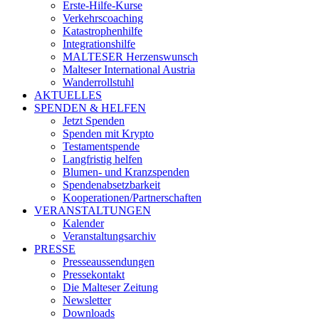
Erste-Hilfe-Kurse
Verkehrscoaching
Katastrophenhilfe
Integrationshilfe
MALTESER Herzenswunsch
Malteser International Austria
Wanderrollstuhl
AKTUELLES
SPENDEN & HELFEN
Jetzt Spenden
Spenden mit Krypto
Testamentspende
Langfristig helfen
Blumen- und Kranzspenden
Spendenabsetzbarkeit
Kooperationen/Partnerschaften
VERANSTALTUNGEN
Kalender
Veranstaltungsarchiv
PRESSE
Presseaussendungen
Pressekontakt
Die Malteser Zeitung
Newsletter
Downloads