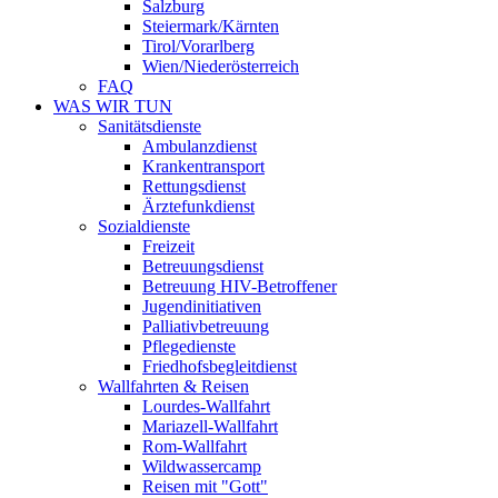
Salzburg
Steiermark/Kärnten
Tirol/Vorarlberg
Wien/Niederösterreich
FAQ
WAS WIR TUN
Sanitätsdienste
Ambulanzdienst
Krankentransport
Rettungsdienst
Ärztefunkdienst
Sozialdienste
Freizeit
Betreuungsdienst
Betreuung HIV-Betroffener
Jugendinitiativen
Palliativbetreuung
Pflegedienste
Friedhofsbegleitdienst
Wallfahrten & Reisen
Lourdes-Wallfahrt
Mariazell-Wallfahrt
Rom-Wallfahrt
Wildwassercamp
Reisen mit "Gott"