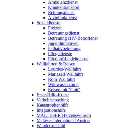
Ambulanzdienst
Krankentransport
Rettungsdienst
Ärztefunkdienst
Sozialdienste
Freizeit
Betreuungsdienst
Betreuung HIV-Betroffener
Jugendinitiativen
Palliativbetreuung
Pflegedienste
Friedhofsbegleitdienst
Wallfahrten & Reisen
Lourdes-Wallfahrt
Mariazell-Wallfahrt
Rom-Wallfahrt
Wildwassercamp
Reisen mit "Gott"
Erste-Hilfe-Kurse
Verkehrscoaching
Katastrophenhilfe
Integrationshilfe
MALTESER Herzenswunsch
Malteser International Austria
Wanderrollstuhl