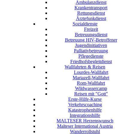
Ambulanzdienst
Krankentransport
Rettungsdienst
Ärztefunkdienst
Sozialdienste
Freizeit
Betreuungsdienst
Betreuung HIV-Betroffener
Jugendinitiativen
Palliativbetreuung
Pflegedienste
Friedhofsbegleitdienst
Wallfahrten & Reisen
Lourdes-Wallfahrt
Mariazell-Wallfahrt
Rom-Wallfahrt
Wildwassercamp
Reisen mit "Gott"
Erste-Hilfe-Kurse
Verkehrscoaching
Katastrophenhilfe
Integrationshilfe
MALTESER Herzenswunsch
Malteser International Austria
Wanderrollstuhl