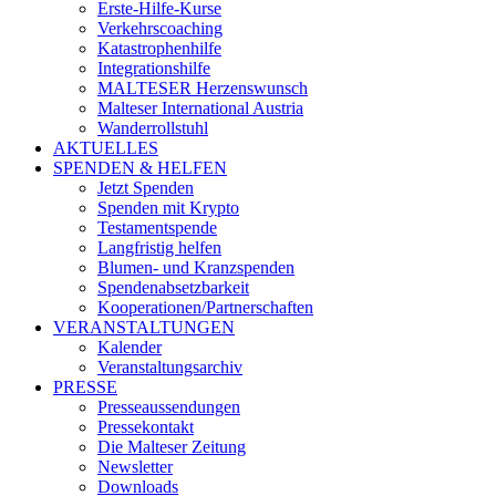
Erste-Hilfe-Kurse
Verkehrscoaching
Katastrophenhilfe
Integrationshilfe
MALTESER Herzenswunsch
Malteser International Austria
Wanderrollstuhl
AKTUELLES
SPENDEN & HELFEN
Jetzt Spenden
Spenden mit Krypto
Testamentspende
Langfristig helfen
Blumen- und Kranzspenden
Spendenabsetzbarkeit
Kooperationen/Partnerschaften
VERANSTALTUNGEN
Kalender
Veranstaltungsarchiv
PRESSE
Presseaussendungen
Pressekontakt
Die Malteser Zeitung
Newsletter
Downloads