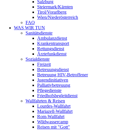
Salzburg
Steiermark/Kärnten
Tirol/Vorarlberg
Wien/Niederösterreich
FAQ
WAS WIR TUN
Sanitätsdienste
Ambulanzdienst
Krankentransport
Rettungsdienst
Ärztefunkdienst
Sozialdienste
Freizeit
Betreuungsdienst
Betreuung HIV-Betroffener
Jugendinitiativen
Palliativbetreuung
Pflegedienste
Friedhofsbegleitdienst
Wallfahrten & Reisen
Lourdes-Wallfahrt
Mariazell-Wallfahrt
Rom-Wallfahrt
Wildwassercamp
Reisen mit "Gott"