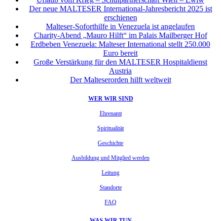
Der neue MALTESER International-Jahresbericht 2025 ist
erschienen
Malteser-Soforthilfe in Venezuela ist angelaufen
Charity-Abend „Mauro Hilft“ im Palais Mailberger Hof
Erdbeben Venezuela: Malteser International stellt 250.000
Euro bereit
Große Verstärkung für den MALTESER Hospitaldienst
Austria
Der Malteserorden hilft weltweit
WER WIR SIND
Ehrenamt
Spiritualität
Geschichte
Ausbildung und Mitglied werden
Leitung
Standorte
FAQ
WAS WIR TUN