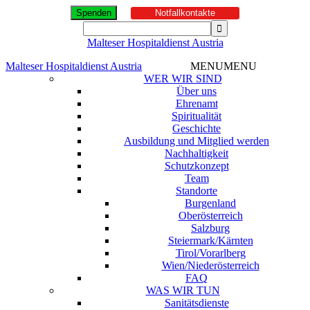
Spenden
Notfallkontakte
Malteser Hospitaldienst Austria
Malteser Hospitaldienst Austria
MENU
MENU
WER WIR SIND
Über uns
Ehrenamt
Spiritualität
Geschichte
Ausbildung und Mitglied werden
Nachhaltigkeit
Schutzkonzept
Team
Standorte
Burgenland
Oberösterreich
Salzburg
Steiermark/Kärnten
Tirol/Vorarlberg
Wien/Niederösterreich
FAQ
WAS WIR TUN
Sanitätsdienste