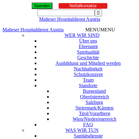
Spenden
Notfallkontakte
Malteser Hospitaldienst Austria
Malteser Hospitaldienst Austria
MENU
MENU
WER WIR SIND
Über uns
Ehrenamt
Spiritualität
Geschichte
Ausbildung und Mitglied werden
Nachhaltigkeit
Schutzkonzept
Team
Standorte
Burgenland
Oberösterreich
Salzburg
Steiermark/Kärnten
Tirol/Vorarlberg
Wien/Niederösterreich
FAQ
WAS WIR TUN
Sanitätsdienste