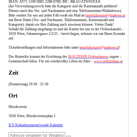
IBAN: AT71 1100 0005 2288 8700, BIC: BKAUATWWXXX
(Im Verwendungszweck bitte die Kategorie und die Kartenanzahl anführen!
Ebenso auch den Vor- und Nachnamen und eine Telefonnummer/Mailadresse).
Bitte senden Sie uns auf jeden Fall vorab ein Mail an
benefizkonzert@malteser.at
mit Ihren Daten (Vor- und Nachname, Telefonnummer, Kartenanzahl und
Kategorie), damit wir Ihre Zahlung auch zuweisen können. Vielen Dank!
Sobald die Zahlung eingelangt ist und die Karten bei uns in der Ordenskanzlei –
1010 Wien, Johannesgasse 2/2/21 – bereit liegen, nehmen wir mit Ihnen Kontakt
auf.
Ticketbestellungen und Informationen bitte unter
benefizkonzert@malteser.at
!
Der Reinerlös kommt der Errichtung des
MALTESER Ordenshauses
zugute –
Gemeinschaft leben. Für ein würdevolles Leben im Alter –
www.ordenshaus.at
Zeit
(Donnerstag) 19:30 - 21:30
Ort
Musikverein
1010 Wien, Musikvereinsplatz 1
ICS Kalendereintrag
Google Kalender