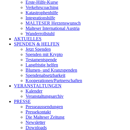
Erste-Hilfe-Kurse
Verkehrscoaching
Katastrophenhilfe
Integrationshilfe
MALTESER Herzenswunsch
Malteser International Austria
Wanderrollstuhl
AKTUELLES
SPENDEN & HELFEN
Jetzt Spenden
Spenden mit Krypto
Testamentspende
Langfristig helfen
Blumen- und Kranzspenden
Spendenabsetzbarkeit
Kooperationen/Partnerschaften
VERANSTALTUNGEN
Kalender
Veranstaltungsarchiv
PRESSE
Presseaussendungen
Pressekontakt
Die Malteser Zeitung
Newsletter
Downloads