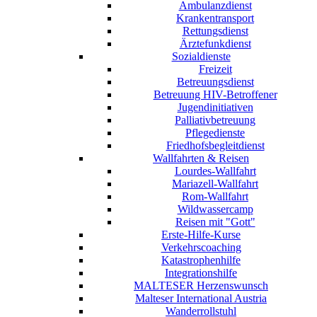
Ambulanzdienst
Krankentransport
Rettungsdienst
Ärztefunkdienst
Sozialdienste
Freizeit
Betreuungsdienst
Betreuung HIV-Betroffener
Jugendinitiativen
Palliativbetreuung
Pflegedienste
Friedhofsbegleitdienst
Wallfahrten & Reisen
Lourdes-Wallfahrt
Mariazell-Wallfahrt
Rom-Wallfahrt
Wildwassercamp
Reisen mit "Gott"
Erste-Hilfe-Kurse
Verkehrscoaching
Katastrophenhilfe
Integrationshilfe
MALTESER Herzenswunsch
Malteser International Austria
Wanderrollstuhl