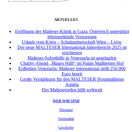
AKTUELLES
Eröffnung der Malteser-Klinik in Gaza: Österreich unterstützt
lebensrettende Versorgung
Urlaub vom Krieg – Schulpartnerschaft Wien – Lwiw
Der neue MALTESER International-Jahresbericht 2025 ist
erschienen
Malteser-Soforthilfe in Venezuela ist angelaufen
Charity-Abend „Mauro Hilft“ im Palais Mailberger Hof
Erdbeben Venezuela: Malteser International stellt 250.000
Euro bereit
Große Verstärkung für den MALTESER Hospitaldienst
Austria
Der Malteserorden hilft weltweit
WER WIR SIND
Ehrenamt
Spiritualität
Geschichte