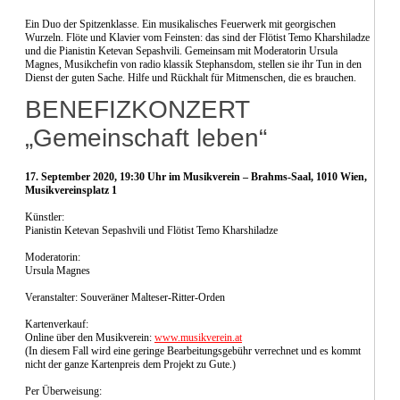
Ein Duo der Spitzenklasse. Ein musikalisches Feuerwerk mit georgischen
Wurzeln. Flöte und Klavier vom Feinsten: das sind der Flötist Temo Kharshiladze
und die Pianistin Ketevan Sepashvili. Gemeinsam mit Moderatorin Ursula
Magnes, Musikchefin von radio klassik Stephansdom, stellen sie ihr Tun in den
Dienst der guten Sache. Hilfe und Rückhalt für Mitmenschen, die es brauchen.
BENEFIZKONZERT
„Gemeinschaft leben“
17. September 2020, 19:30 Uhr im Musikverein – Brahms-Saal, 1010 Wien,
Musikvereinsplatz 1
Künstler:
Pianistin Ketevan Sepashvili und Flötist Temo Kharshiladze
Moderatorin:
Ursula Magnes
Veranstalter: Souveräner Malteser-Ritter-Orden
Kartenverkauf:
Online über den Musikverein:
www.musikverein.at
(In diesem Fall wird eine geringe Bearbeitungsgebühr verrechnet und es kommt
nicht der ganze Kartenpreis dem Projekt zu Gute.)
Per Überweisung: