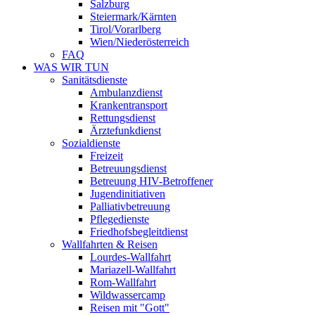
Salzburg
Steiermark/Kärnten
Tirol/Vorarlberg
Wien/Niederösterreich
FAQ
WAS WIR TUN
Sanitätsdienste
Ambulanzdienst
Krankentransport
Rettungsdienst
Ärztefunkdienst
Sozialdienste
Freizeit
Betreuungsdienst
Betreuung HIV-Betroffener
Jugendinitiativen
Palliativbetreuung
Pflegedienste
Friedhofsbegleitdienst
Wallfahrten & Reisen
Lourdes-Wallfahrt
Mariazell-Wallfahrt
Rom-Wallfahrt
Wildwassercamp
Reisen mit "Gott"