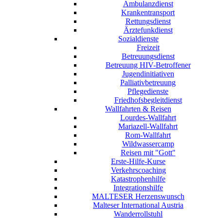
Ambulanzdienst
Krankentransport
Rettungsdienst
Ärztefunkdienst
Sozialdienste
Freizeit
Betreuungsdienst
Betreuung HIV-Betroffener
Jugendinitiativen
Palliativbetreuung
Pflegedienste
Friedhofsbegleitdienst
Wallfahrten & Reisen
Lourdes-Wallfahrt
Mariazell-Wallfahrt
Rom-Wallfahrt
Wildwassercamp
Reisen mit "Gott"
Erste-Hilfe-Kurse
Verkehrscoaching
Katastrophenhilfe
Integrationshilfe
MALTESER Herzenswunsch
Malteser International Austria
Wanderrollstuhl