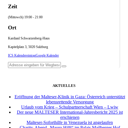
Zeit
(Mittowch) 19:00 - 21:00
Ort
Kardianl Schwarzenberg-Haus
Kapitelplatz 3, 5020 Salzburg
ICS Kalendereintrag
Google Kalender
AKTUELLES
Eröffnung der Malteser-Klinik in Gaza: Österreich unterstützt
lebensrettende Versorgung
Urlaub vom Krieg – Schulpartnerschaft Wien – Lwiw
Der neue MALTESER International-Jahresbericht 2025 ist
erschienen
Malteser-Soforthilfe in Venezuela ist angelaufen
Charity-Abend „Mauro Hilft“ im Palais Mailberger Hof