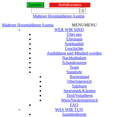
Spenden
Notfallkontakte
Malteser Hospitaldienst Austria
Malteser Hospitaldienst Austria
MENU
MENU
WER WIR SIND
Über uns
Ehrenamt
Spiritualität
Geschichte
Ausbildung und Mitglied werden
Nachhaltigkeit
Schutzkonzept
Team
Standorte
Burgenland
Oberösterreich
Salzburg
Steiermark/Kärnten
Tirol/Vorarlberg
Wien/Niederösterreich
FAQ
WAS WIR TUN
Sanitätsdienste