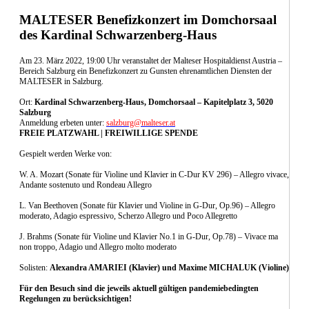
MALTESER Benefizkonzert im Domchorsaal
des Kardinal Schwarzenberg-Haus
Am 23. März 2022, 19:00 Uhr veranstaltet der Malteser Hospitaldienst Austria –
Bereich Salzburg ein Benefizkonzert zu Gunsten ehrenamtlichen Diensten der
MALTESER in Salzburg.
Ort:
Kardinal Schwarzenberg-Haus, Domchorsaal – Kapitelplatz 3, 5020
Salzburg
Anmeldung erbeten unter:
salzburg@malteser.at
FREIE PLATZWAHL | FREIWILLIGE SPENDE
Gespielt werden Werke von:
W. A. Mozart (Sonate für Violine und Klavier in C-Dur KV 296) – Allegro vivace,
Andante sostenuto und Rondeau Allegro
L. Van Beethoven (Sonate für Klavier und Violine in G-Dur, Op.96) – Allegro
moderato, Adagio espressivo, Scherzo Allegro und Poco Allegretto
J. Brahms (Sonate für Violine und Klavier No.1 in G-Dur, Op.78) – Vivace ma
non troppo, Adagio und Allegro molto moderato
Solisten:
Alexandra AMARIEI (Klavier) und Maxime MICHALUK (Violine)
Für den Besuch sind die jeweils aktuell gültigen pandemiebedingten
Regelungen zu berücksichtigen!