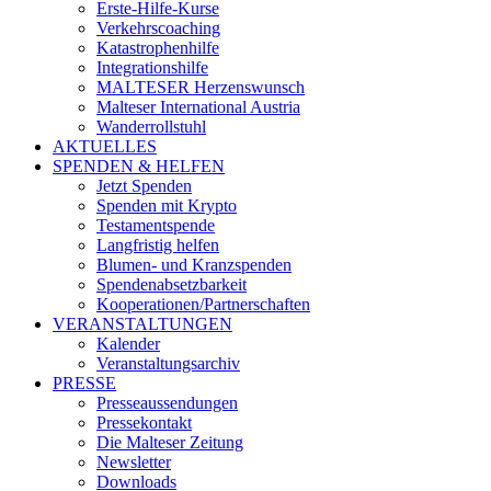
Erste-Hilfe-Kurse
Verkehrscoaching
Katastrophenhilfe
Integrationshilfe
MALTESER Herzenswunsch
Malteser International Austria
Wanderrollstuhl
AKTUELLES
SPENDEN & HELFEN
Jetzt Spenden
Spenden mit Krypto
Testamentspende
Langfristig helfen
Blumen- und Kranzspenden
Spendenabsetzbarkeit
Kooperationen/Partnerschaften
VERANSTALTUNGEN
Kalender
Veranstaltungsarchiv
PRESSE
Presseaussendungen
Pressekontakt
Die Malteser Zeitung
Newsletter
Downloads