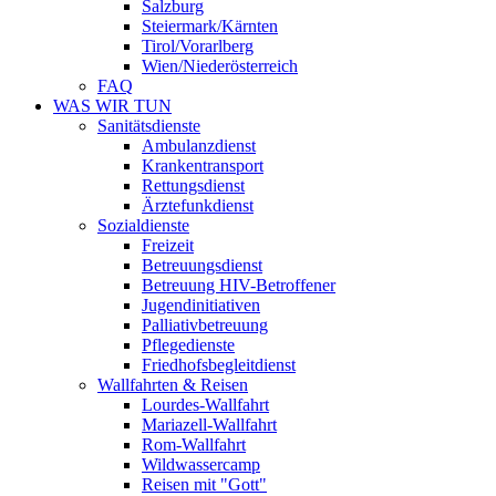
Salzburg
Steiermark/Kärnten
Tirol/Vorarlberg
Wien/Niederösterreich
FAQ
WAS WIR TUN
Sanitätsdienste
Ambulanzdienst
Krankentransport
Rettungsdienst
Ärztefunkdienst
Sozialdienste
Freizeit
Betreuungsdienst
Betreuung HIV-Betroffener
Jugendinitiativen
Palliativbetreuung
Pflegedienste
Friedhofsbegleitdienst
Wallfahrten & Reisen
Lourdes-Wallfahrt
Mariazell-Wallfahrt
Rom-Wallfahrt
Wildwassercamp
Reisen mit "Gott"