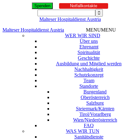
Spenden
Notfallkontakte
Malteser Hospitaldienst Austria
Malteser Hospitaldienst Austria
MENU
MENU
WER WIR SIND
Über uns
Ehrenamt
Spiritualität
Geschichte
Ausbildung und Mitglied werden
Nachhaltigkeit
Schutzkonzept
Team
Standorte
Burgenland
Oberösterreich
Salzburg
Steiermark/Kärnten
Tirol/Vorarlberg
Wien/Niederösterreich
FAQ
WAS WIR TUN
Sanitätsdienste