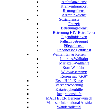
Ambulanzdienst
Krankentransport
Rettungsdienst
Ärztefunkdienst
Sozialdienste
Freizeit
Betreuungsdienst
Betreuung HIV-Betroffener
Jugendinitiativen
Palliativbetreuung
Pflegedienste
Friedhofsbegleitdienst
Wallfahrten & Reisen
Lourdes-Wallfahrt
Mariazell-Wallfahrt
Rom-Wallfahrt
Wildwassercamp
Reisen mit "Gott"
Erste-Hilfe-Kurse
Verkehrscoaching
Katastrophenhilfe
Integrationshilfe
MALTESER Herzenswunsch
Malteser International Austria
Wanderrollstuhl