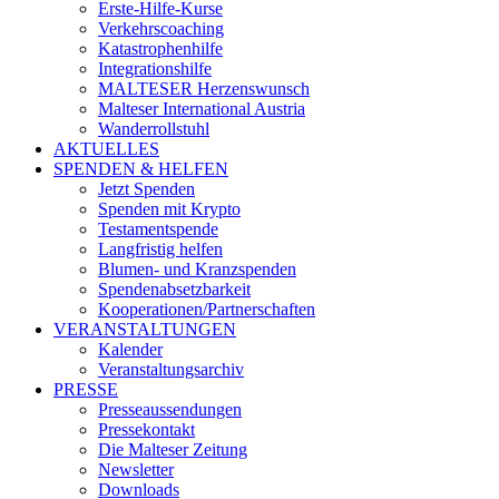
Erste-Hilfe-Kurse
Verkehrscoaching
Katastrophenhilfe
Integrationshilfe
MALTESER Herzenswunsch
Malteser International Austria
Wanderrollstuhl
AKTUELLES
SPENDEN & HELFEN
Jetzt Spenden
Spenden mit Krypto
Testamentspende
Langfristig helfen
Blumen- und Kranzspenden
Spendenabsetzbarkeit
Kooperationen/Partnerschaften
VERANSTALTUNGEN
Kalender
Veranstaltungsarchiv
PRESSE
Presseaussendungen
Pressekontakt
Die Malteser Zeitung
Newsletter
Downloads