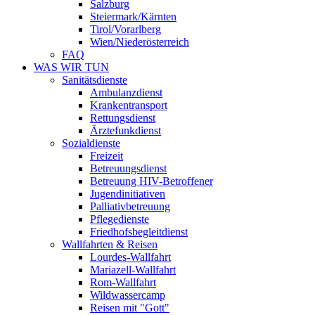
Salzburg
Steiermark/Kärnten
Tirol/Vorarlberg
Wien/Niederösterreich
FAQ
WAS WIR TUN
Sanitätsdienste
Ambulanzdienst
Krankentransport
Rettungsdienst
Ärztefunkdienst
Sozialdienste
Freizeit
Betreuungsdienst
Betreuung HIV-Betroffener
Jugendinitiativen
Palliativbetreuung
Pflegedienste
Friedhofsbegleitdienst
Wallfahrten & Reisen
Lourdes-Wallfahrt
Mariazell-Wallfahrt
Rom-Wallfahrt
Wildwassercamp
Reisen mit "Gott"