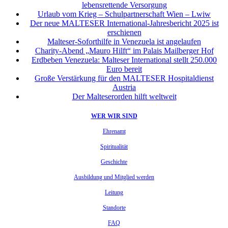
lebensrettende Versorgung
Urlaub vom Krieg – Schulpartnerschaft Wien – Lwiw
Der neue MALTESER International-Jahresbericht 2025 ist
erschienen
Malteser-Soforthilfe in Venezuela ist angelaufen
Charity-Abend „Mauro Hilft“ im Palais Mailberger Hof
Erdbeben Venezuela: Malteser International stellt 250.000
Euro bereit
Große Verstärkung für den MALTESER Hospitaldienst
Austria
Der Malteserorden hilft weltweit
WER WIR SIND
Ehrenamt
Spiritualität
Geschichte
Ausbildung und Mitglied werden
Leitung
Standorte
FAQ