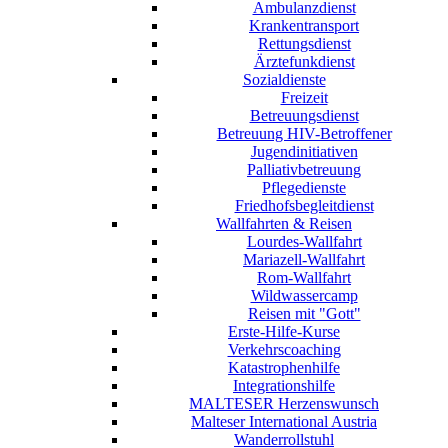
Ambulanzdienst
Krankentransport
Rettungsdienst
Ärztefunkdienst
Sozialdienste
Freizeit
Betreuungsdienst
Betreuung HIV-Betroffener
Jugendinitiativen
Palliativbetreuung
Pflegedienste
Friedhofsbegleitdienst
Wallfahrten & Reisen
Lourdes-Wallfahrt
Mariazell-Wallfahrt
Rom-Wallfahrt
Wildwassercamp
Reisen mit "Gott"
Erste-Hilfe-Kurse
Verkehrscoaching
Katastrophenhilfe
Integrationshilfe
MALTESER Herzenswunsch
Malteser International Austria
Wanderrollstuhl