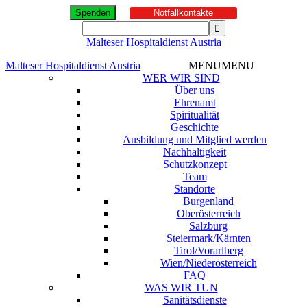
Spenden
Notfallkontakte
Malteser Hospitaldienst Austria
Malteser Hospitaldienst Austria
MENU
MENU
WER WIR SIND
Über uns
Ehrenamt
Spiritualität
Geschichte
Ausbildung und Mitglied werden
Nachhaltigkeit
Schutzkonzept
Team
Standorte
Burgenland
Oberösterreich
Salzburg
Steiermark/Kärnten
Tirol/Vorarlberg
Wien/Niederösterreich
FAQ
WAS WIR TUN
Sanitätsdienste