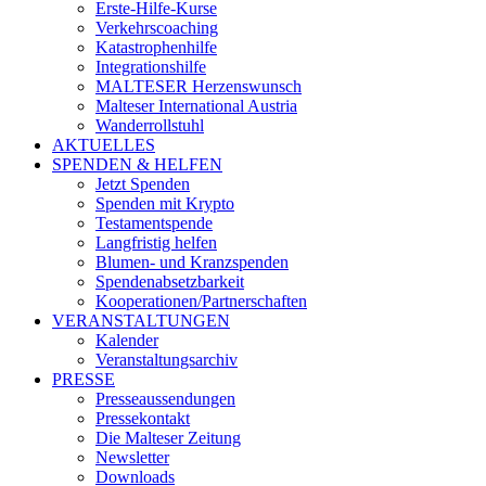
Erste-Hilfe-Kurse
Verkehrscoaching
Katastrophenhilfe
Integrationshilfe
MALTESER Herzenswunsch
Malteser International Austria
Wanderrollstuhl
AKTUELLES
SPENDEN & HELFEN
Jetzt Spenden
Spenden mit Krypto
Testamentspende
Langfristig helfen
Blumen- und Kranzspenden
Spendenabsetzbarkeit
Kooperationen/Partnerschaften
VERANSTALTUNGEN
Kalender
Veranstaltungsarchiv
PRESSE
Presseaussendungen
Pressekontakt
Die Malteser Zeitung
Newsletter
Downloads