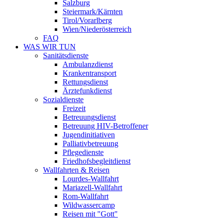
Salzburg
Steiermark/Kärnten
Tirol/Vorarlberg
Wien/Niederösterreich
FAQ
WAS WIR TUN
Sanitätsdienste
Ambulanzdienst
Krankentransport
Rettungsdienst
Ärztefunkdienst
Sozialdienste
Freizeit
Betreuungsdienst
Betreuung HIV-Betroffener
Jugendinitiativen
Palliativbetreuung
Pflegedienste
Friedhofsbegleitdienst
Wallfahrten & Reisen
Lourdes-Wallfahrt
Mariazell-Wallfahrt
Rom-Wallfahrt
Wildwassercamp
Reisen mit "Gott"