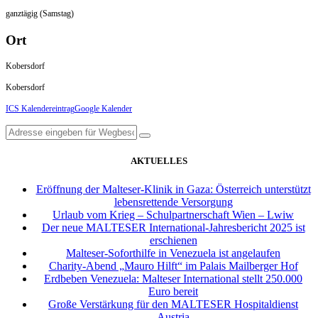
ganztägig (Samstag)
Ort
Kobersdorf
Kobersdorf
ICS Kalendereintrag
Google Kalender
AKTUELLES
Eröffnung der Malteser-Klinik in Gaza: Österreich unterstützt
lebensrettende Versorgung
Urlaub vom Krieg – Schulpartnerschaft Wien – Lwiw
Der neue MALTESER International-Jahresbericht 2025 ist
erschienen
Malteser-Soforthilfe in Venezuela ist angelaufen
Charity-Abend „Mauro Hilft“ im Palais Mailberger Hof
Erdbeben Venezuela: Malteser International stellt 250.000
Euro bereit
Große Verstärkung für den MALTESER Hospitaldienst
Austria