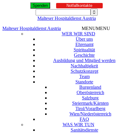
Spenden
Notfallkontakte
Malteser Hospitaldienst Austria
Malteser Hospitaldienst Austria
MENU
MENU
WER WIR SIND
Über uns
Ehrenamt
Spiritualität
Geschichte
Ausbildung und Mitglied werden
Nachhaltigkeit
Schutzkonzept
Team
Standorte
Burgenland
Oberösterreich
Salzburg
Steiermark/Kärnten
Tirol/Vorarlberg
Wien/Niederösterreich
FAQ
WAS WIR TUN
Sanitätsdienste