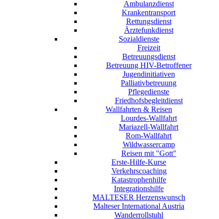
Ambulanzdienst
Krankentransport
Rettungsdienst
Ärztefunkdienst
Sozialdienste
Freizeit
Betreuungsdienst
Betreuung HIV-Betroffener
Jugendinitiativen
Palliativbetreuung
Pflegedienste
Friedhofsbegleitdienst
Wallfahrten & Reisen
Lourdes-Wallfahrt
Mariazell-Wallfahrt
Rom-Wallfahrt
Wildwassercamp
Reisen mit "Gott"
Erste-Hilfe-Kurse
Verkehrscoaching
Katastrophenhilfe
Integrationshilfe
MALTESER Herzenswunsch
Malteser International Austria
Wanderrollstuhl