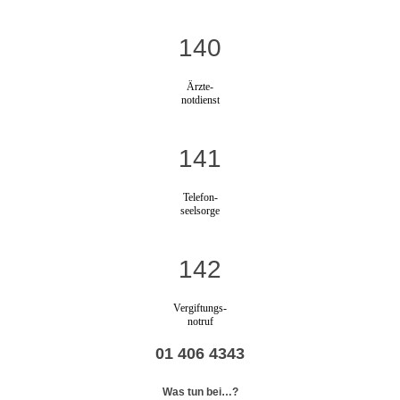
140
Ärzte-
notdienst
141
Telefon-
seelsorge
142
Vergiftungs-
notruf
01 406 4343
Was tun bei…?