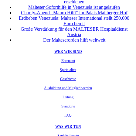
erschienen
Malteser-Soforthilfe in Venezuela ist angelaufen
Charity-Abend „Mauro Hilft“ im Palais Mailberger Hof
Erdbeben Venezuela: Malteser International stellt 250.000
Euro bereit
Große Verstärkung für den MALTESER Hospitaldienst
Austria
Der Malteserorden hilft weltweit
WER WIR SIND
Ehrenamt
Spiritualität
Geschichte
Ausbildung und Mitglied werden
Leitung
Standorte
FAQ
WAS WIR TUN
Sanitätsdienste