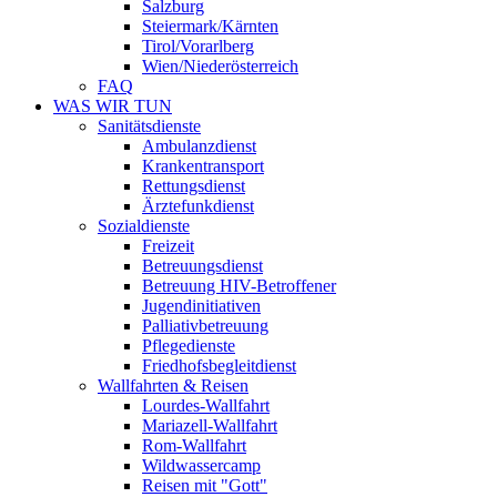
Salzburg
Steiermark/Kärnten
Tirol/Vorarlberg
Wien/Niederösterreich
FAQ
WAS WIR TUN
Sanitätsdienste
Ambulanzdienst
Krankentransport
Rettungsdienst
Ärztefunkdienst
Sozialdienste
Freizeit
Betreuungsdienst
Betreuung HIV-Betroffener
Jugendinitiativen
Palliativbetreuung
Pflegedienste
Friedhofsbegleitdienst
Wallfahrten & Reisen
Lourdes-Wallfahrt
Mariazell-Wallfahrt
Rom-Wallfahrt
Wildwassercamp
Reisen mit "Gott"