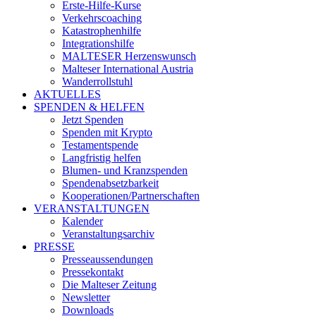
Erste-Hilfe-Kurse
Verkehrscoaching
Katastrophenhilfe
Integrationshilfe
MALTESER Herzenswunsch
Malteser International Austria
Wanderrollstuhl
AKTUELLES
SPENDEN & HELFEN
Jetzt Spenden
Spenden mit Krypto
Testamentspende
Langfristig helfen
Blumen- und Kranzspenden
Spendenabsetzbarkeit
Kooperationen/Partnerschaften
VERANSTALTUNGEN
Kalender
Veranstaltungsarchiv
PRESSE
Presseaussendungen
Pressekontakt
Die Malteser Zeitung
Newsletter
Downloads