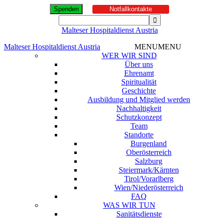
Spenden
Notfallkontakte
Malteser Hospitaldienst Austria
Malteser Hospitaldienst Austria
MENU
MENU
WER WIR SIND
Über uns
Ehrenamt
Spiritualität
Geschichte
Ausbildung und Mitglied werden
Nachhaltigkeit
Schutzkonzept
Team
Standorte
Burgenland
Oberösterreich
Salzburg
Steiermark/Kärnten
Tirol/Vorarlberg
Wien/Niederösterreich
FAQ
WAS WIR TUN
Sanitätsdienste