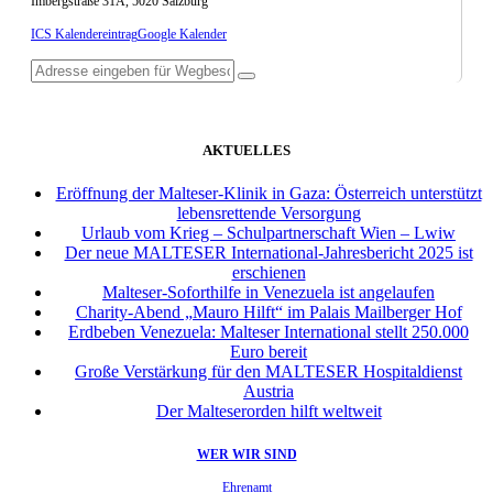
Imbergstraße 31A, 5020 Salzburg
ICS Kalendereintrag
Google Kalender
AKTUELLES
Eröffnung der Malteser-Klinik in Gaza: Österreich unterstützt
lebensrettende Versorgung
Urlaub vom Krieg – Schulpartnerschaft Wien – Lwiw
Der neue MALTESER International-Jahresbericht 2025 ist
erschienen
Malteser-Soforthilfe in Venezuela ist angelaufen
Charity-Abend „Mauro Hilft“ im Palais Mailberger Hof
Erdbeben Venezuela: Malteser International stellt 250.000
Euro bereit
Große Verstärkung für den MALTESER Hospitaldienst
Austria
Der Malteserorden hilft weltweit
WER WIR SIND
Ehrenamt