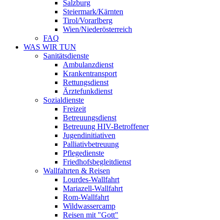
Salzburg
Steiermark/Kärnten
Tirol/Vorarlberg
Wien/Niederösterreich
FAQ
WAS WIR TUN
Sanitätsdienste
Ambulanzdienst
Krankentransport
Rettungsdienst
Ärztefunkdienst
Sozialdienste
Freizeit
Betreuungsdienst
Betreuung HIV-Betroffener
Jugendinitiativen
Palliativbetreuung
Pflegedienste
Friedhofsbegleitdienst
Wallfahrten & Reisen
Lourdes-Wallfahrt
Mariazell-Wallfahrt
Rom-Wallfahrt
Wildwassercamp
Reisen mit "Gott"