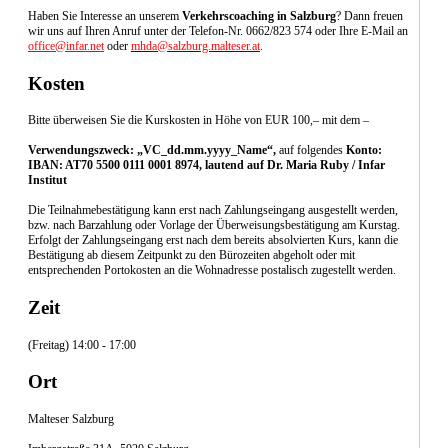
Haben Sie Interesse an unserem
Verkehrscoaching in Salzburg
? Dann freuen
wir uns auf Ihren Anruf unter der Telefon-Nr. 0662/823 574 oder Ihre E-Mail an
office@infar.net
oder
mhda@salzburg.malteser.at
.
Kosten
Bitte überweisen Sie die Kurskosten in Höhe von EUR 100,– mit dem –
Verwendungszweck: „VC_dd.mm.yyyy_Name“,
auf folgendes
Konto:
IBAN: AT70 5500 0111 0001 8974, lautend auf Dr. Maria Ruby / Infar
Institut
Die Teilnahmebestätigung kann erst nach Zahlungseingang ausgestellt werden,
bzw. nach Barzahlung oder Vorlage der Überweisungsbestätigung am Kurstag.
Erfolgt der Zahlungseingang erst nach dem bereits absolvierten Kurs, kann die
Bestätigung ab diesem Zeitpunkt zu den Bürozeiten abgeholt oder mit
entsprechenden Portokosten an die Wohnadresse postalisch zugestellt werden.
Zeit
(Freitag) 14:00 - 17:00
Ort
Malteser Salzburg