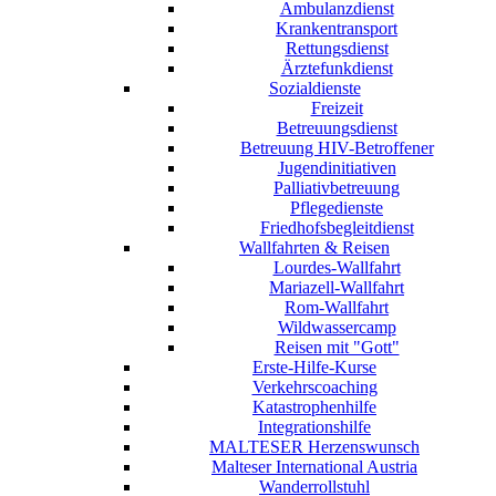
Ambulanzdienst
Krankentransport
Rettungsdienst
Ärztefunkdienst
Sozialdienste
Freizeit
Betreuungsdienst
Betreuung HIV-Betroffener
Jugendinitiativen
Palliativbetreuung
Pflegedienste
Friedhofsbegleitdienst
Wallfahrten & Reisen
Lourdes-Wallfahrt
Mariazell-Wallfahrt
Rom-Wallfahrt
Wildwassercamp
Reisen mit "Gott"
Erste-Hilfe-Kurse
Verkehrscoaching
Katastrophenhilfe
Integrationshilfe
MALTESER Herzenswunsch
Malteser International Austria
Wanderrollstuhl