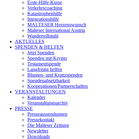
Erste-Hilfe-Kurse
Verkehrscoaching
Katastrophenhilfe
Integrationshilfe
MALTESER Herzenswunsch
Malteser International Austria
Wanderrollstuhl
AKTUELLES
SPENDEN & HELFEN
Jetzt Spenden
Spenden mit Krypto
Testamentspende
Langfristig helfen
Blumen- und Kranzspenden
Spendenabsetzbarkeit
Kooperationen/Partnerschaften
VERANSTALTUNGEN
Kalender
Veranstaltungsarchiv
PRESSE
Presseaussendungen
Pressekontakt
Die Malteser Zeitung
Newsletter
Downloads