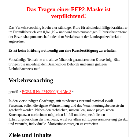
Das Tragen einer FFP2-Maske ist
verpflichtend!
Das Verkehrscoaching ist ein vier-stündiger Kurs für alkoholauffällige Kraftfahrer
im Promillebereich von 0,8-1,19 – und wird vom zuständigen Führerscheinreferat
der Bezirkshauptmannschaft oder dem Verkehrsamt der Landespolizeidirektion
angeordnet.
Es ist keine Prüfung notwendig um eine Kursbestätigung zu erhalten
.
Vollständige Teilnahme und aktive Mitarbeit garantieren den Kurserfolg. Bitte
bringen Sie unbedingt den Bescheid der Behörde und einen gültigen
Lichtbildausweis mit!
Verkehrscoaching
gemäß >
BGBL II Nr. 274/2009 §14 Abs.3
<
In den vierstündigen Coachings, mit mindestens vier und maximal zwölf
Personen, sollen die eigene Wahrnehmung und das Verantwortungsbewusstsein
geschärft werden. Neben den rechtlichen, materiellen, sowie psychischen
Konsequenzen nach einem möglichen Unfall und den persönlichen
Erfahrungsberichten der Fachleute, wird vor allem auf Eigenverantwortung gesetzt
und versucht, individuelle Motivationsstrategien zu erarbeiten.
Ziele und Inhalte