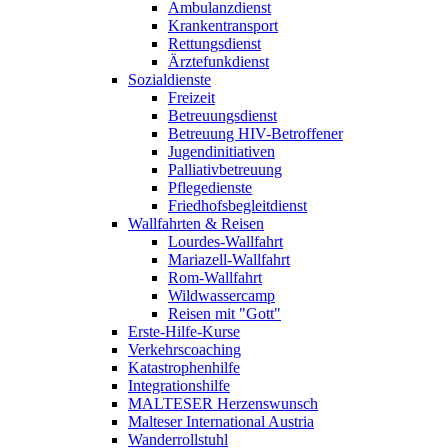
Ambulanzdienst
Krankentransport
Rettungsdienst
Ärztefunkdienst
Sozialdienste
Freizeit
Betreuungsdienst
Betreuung HIV-Betroffener
Jugendinitiativen
Palliativbetreuung
Pflegedienste
Friedhofsbegleitdienst
Wallfahrten & Reisen
Lourdes-Wallfahrt
Mariazell-Wallfahrt
Rom-Wallfahrt
Wildwassercamp
Reisen mit "Gott"
Erste-Hilfe-Kurse
Verkehrscoaching
Katastrophenhilfe
Integrationshilfe
MALTESER Herzenswunsch
Malteser International Austria
Wanderrollstuhl