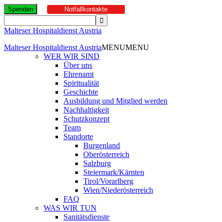
Spenden
Notfallkontakte
Malteser Hospitaldienst Austria
Malteser Hospitaldienst Austria
MENU
MENU
WER WIR SIND
Über uns
Ehrenamt
Spiritualität
Geschichte
Ausbildung und Mitglied werden
Nachhaltigkeit
Schutzkonzept
Team
Standorte
Burgenland
Oberösterreich
Salzburg
Steiermark/Kärnten
Tirol/Vorarlberg
Wien/Niederösterreich
FAQ
WAS WIR TUN
Sanitätsdienste