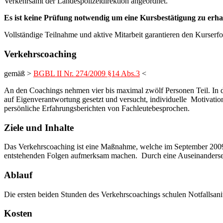
Verkehrsamt der Landespolizeidirektion angeordnet.
Es ist keine Prüfung notwendig um eine Kursbestätigung zu erha
Vollständige Teilnahme und aktive Mitarbeit garantieren den Kurserfo
Verkehrscoaching
gemäß >
BGBL II Nr. 274/2009 §14 Abs.3
<
An den Coachings nehmen vier bis maximal zwölf Personen Teil. In 
auf Eigenverantwortung gesetzt und versucht, individuelle Motivatio
persönliche Erfahrungsberichten von Fachleutebesprochen.
Ziele und Inhalte
Das Verkehrscoaching ist eine Maßnahme, welche im September 2009 
entstehenden Folgen aufmerksam machen. Durch eine Auseinandersetz
Ablauf
Die ersten beiden Stunden des Verkehrscoachings schulen Notfallsa
Kosten