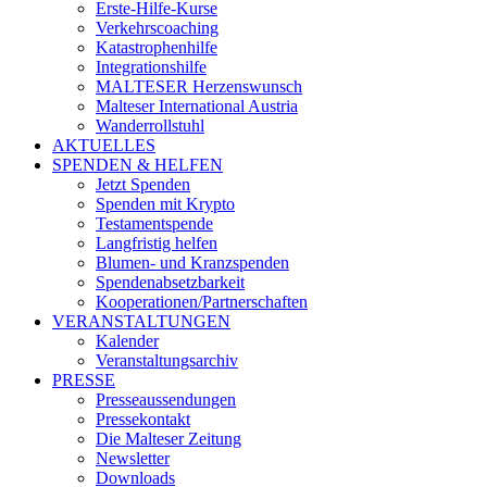
Erste-Hilfe-Kurse
Verkehrscoaching
Katastrophenhilfe
Integrationshilfe
MALTESER Herzenswunsch
Malteser International Austria
Wanderrollstuhl
AKTUELLES
SPENDEN & HELFEN
Jetzt Spenden
Spenden mit Krypto
Testamentspende
Langfristig helfen
Blumen- und Kranzspenden
Spendenabsetzbarkeit
Kooperationen/Partnerschaften
VERANSTALTUNGEN
Kalender
Veranstaltungsarchiv
PRESSE
Presseaussendungen
Pressekontakt
Die Malteser Zeitung
Newsletter
Downloads