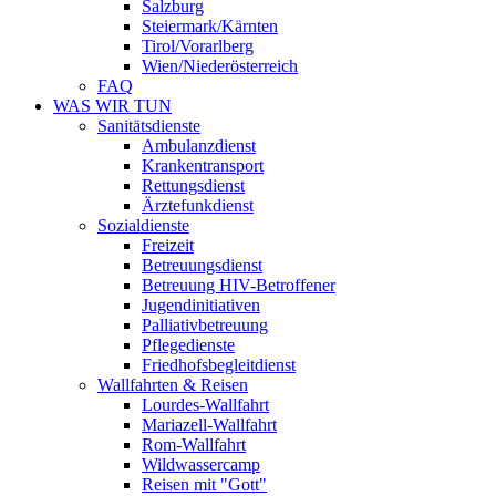
Salzburg
Steiermark/Kärnten
Tirol/Vorarlberg
Wien/Niederösterreich
FAQ
WAS WIR TUN
Sanitätsdienste
Ambulanzdienst
Krankentransport
Rettungsdienst
Ärztefunkdienst
Sozialdienste
Freizeit
Betreuungsdienst
Betreuung HIV-Betroffener
Jugendinitiativen
Palliativbetreuung
Pflegedienste
Friedhofsbegleitdienst
Wallfahrten & Reisen
Lourdes-Wallfahrt
Mariazell-Wallfahrt
Rom-Wallfahrt
Wildwassercamp
Reisen mit "Gott"