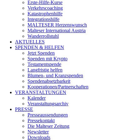
Erste-Hilfe-Kurse
Verkehrscoaching
Katastrophenhilfe
Integrationshilfe
MALTESER Herzenswunsch
Malteser International Austria
Wanderrollstuhl
AKTUELLES
SPENDEN & HELFEN
Jetzt Spenden
Spenden mit Krypto
Testamentspende
Langfristig helfen
Blumen- und Kranzspenden
Spendenabsetzbarkeit
Kooperationen/Partnerschaften
VERANSTALTUNGEN
Kalender
Veranstaltungsarchiv
PRESSE
Presseaussendungen
Pressekontakt
Die Malteser Zeitung
Newsletter
Downloads