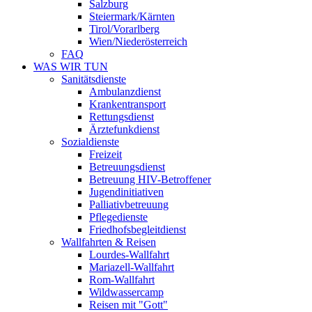
Salzburg
Steiermark/Kärnten
Tirol/Vorarlberg
Wien/Niederösterreich
FAQ
WAS WIR TUN
Sanitätsdienste
Ambulanzdienst
Krankentransport
Rettungsdienst
Ärztefunkdienst
Sozialdienste
Freizeit
Betreuungsdienst
Betreuung HIV-Betroffener
Jugendinitiativen
Palliativbetreuung
Pflegedienste
Friedhofsbegleitdienst
Wallfahrten & Reisen
Lourdes-Wallfahrt
Mariazell-Wallfahrt
Rom-Wallfahrt
Wildwassercamp
Reisen mit "Gott"