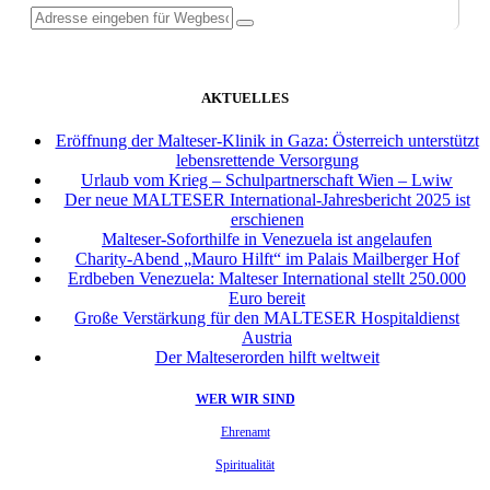
AKTUELLES
Eröffnung der Malteser-Klinik in Gaza: Österreich unterstützt
lebensrettende Versorgung
Urlaub vom Krieg – Schulpartnerschaft Wien – Lwiw
Der neue MALTESER International-Jahresbericht 2025 ist
erschienen
Malteser-Soforthilfe in Venezuela ist angelaufen
Charity-Abend „Mauro Hilft“ im Palais Mailberger Hof
Erdbeben Venezuela: Malteser International stellt 250.000
Euro bereit
Große Verstärkung für den MALTESER Hospitaldienst
Austria
Der Malteserorden hilft weltweit
WER WIR SIND
Ehrenamt
Spiritualität