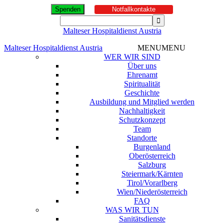
Spenden
Notfallkontakte
Malteser Hospitaldienst Austria
Malteser Hospitaldienst Austria
MENU
MENU
WER WIR SIND
Über uns
Ehrenamt
Spiritualität
Geschichte
Ausbildung und Mitglied werden
Nachhaltigkeit
Schutzkonzept
Team
Standorte
Burgenland
Oberösterreich
Salzburg
Steiermark/Kärnten
Tirol/Vorarlberg
Wien/Niederösterreich
FAQ
WAS WIR TUN
Sanitätsdienste