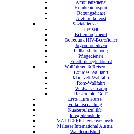
Ambulanzdienst
Krankentransport
Rettungsdienst
Ärztefunkdienst
Sozialdienste
Freizeit
Betreuungsdienst
Betreuung HIV-Betroffener
Jugendinitiativen
Palliativbetreuung
Pflegedienste
Friedhofsbegleitdienst
Wallfahrten & Reisen
Lourdes-Wallfahrt
Mariazell-Wallfahrt
Rom-Wallfahrt
Wildwassercamp
Reisen mit "Gott"
Erste-Hilfe-Kurse
Verkehrscoaching
Katastrophenhilfe
Integrationshilfe
MALTESER Herzenswunsch
Malteser International Austria
Wanderrollstuhl