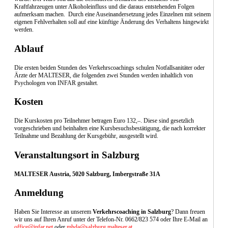
Kraftfahrzeugen unter Alkoholeinfluss und die daraus entstehenden Folgen
aufmerksam machen. Durch eine Auseinandersetzung jedes Einzelnen mit seinem
eigenen Fehlverhalten soll auf eine künftige Änderung des Verhaltens hingewirkt
werden.
Ablauf
Die ersten beiden Stunden des Verkehrscoachings schulen Notfallsanitäter oder
Ärzte der MALTESER, die folgenden zwei Stunden werden inhaltlich von
Psychologen von INFAR gestaltet.
Kosten
Die Kurskosten pro Teilnehmer betragen Euro 132,–. Diese sind gesetzlich
vorgeschrieben und beinhalten eine Kursbesuchsbestätigung, die nach korrekter
Teilnahme und Bezahlung der Kursgebühr, ausgestellt wird.
Veranstaltungsort in Salzburg
MALTESER Austria, 5020 Salzburg, Imbergstraße 31A
Anmeldung
Haben Sie Interesse an unserem
Verkehrscoaching in Salzburg
? Dann freuen
wir uns auf Ihren Anruf unter der Telefon-Nr. 0662/823 574 oder Ihre E-Mail an
office@infar.net
oder
mhda@salzburg.malteser.at
.