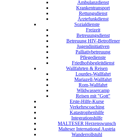
Ambulanzdienst
Krankentransport
Rettungsdienst
Ärztefunkdienst
Sozialdienste
Freizeit
Betreuungsdienst
Betreuung HIV-Betroffener
Jugendinitiativen
Palliativbetreuung
Pflegedienste
Friedhofsbegleitdienst
Wallfahrten & Reisen
Lourdes-Wallfahrt
Mariazell-Wallfahrt
Rom-Wallfahrt
Wildwassercamp
Reisen mit "Gott"
Erste-Hilfe-Kurse
Verkehrscoaching
Katastrophenhilfe
Integrationshilfe
MALTESER Herzenswunsch
Malteser International Austria
Wanderrollstuhl