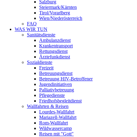
Salzburg
Steiermark/Kärnten
Tirol/Vorarlberg
Wien/Niederösterreich
FAQ
WAS WIR TUN
Sanitätsdienste
Ambulanzdienst
Krankentransport
Rettungsdienst
Ärztefunkdienst
Sozialdienste
Freizeit
Betreuungsdienst
Betreuung HIV-Betroffener
Jugendinitiativen
Palliativbetreuung
Pflegedienste
Friedhofsbegleitdienst
Wallfahrten & Reisen
Lourdes-Wallfahrt
Mariazell-Wallfahrt
Rom-Wallfahrt
Wildwassercamp
Reisen mit "Gott"