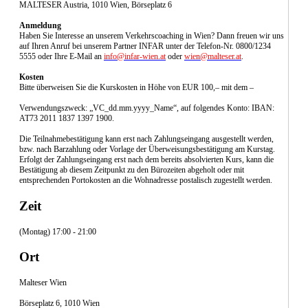
MALTESER Austria, 1010 Wien, Börseplatz 6
Anmeldung
Haben Sie Interesse an unserem Verkehrscoaching in Wien? Dann freuen wir uns
auf Ihren Anruf bei unserem Partner INFAR unter der Telefon-Nr. 0800/1234
5555 oder Ihre E-Mail an
info@infar-wien.at
oder
wien@malteser.at
.
Kosten
Bitte überweisen Sie die Kurskosten in Höhe von EUR 100,– mit dem –
Verwendungszweck: „VC_dd.mm.yyyy_Name“, auf folgendes Konto: IBAN:
AT73 2011 1837 1397 1900.
Die Teilnahmebestätigung kann erst nach Zahlungseingang ausgestellt werden,
bzw. nach Barzahlung oder Vorlage der Überweisungsbestätigung am Kurstag.
Erfolgt der Zahlungseingang erst nach dem bereits absolvierten Kurs, kann die
Bestätigung ab diesem Zeitpunkt zu den Bürozeiten abgeholt oder mit
entsprechenden Portokosten an die Wohnadresse postalisch zugestellt werden.
Zeit
(Montag) 17:00 - 21:00
Ort
Malteser Wien
Börseplatz 6, 1010 Wien