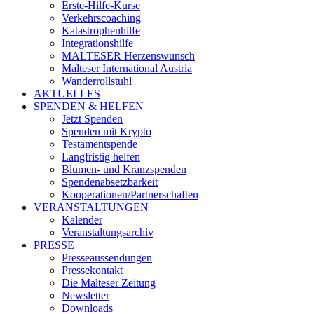
Erste-Hilfe-Kurse
Verkehrscoaching
Katastrophenhilfe
Integrationshilfe
MALTESER Herzenswunsch
Malteser International Austria
Wanderrollstuhl
AKTUELLES
SPENDEN & HELFEN
Jetzt Spenden
Spenden mit Krypto
Testamentspende
Langfristig helfen
Blumen- und Kranzspenden
Spendenabsetzbarkeit
Kooperationen/Partnerschaften
VERANSTALTUNGEN
Kalender
Veranstaltungsarchiv
PRESSE
Presseaussendungen
Pressekontakt
Die Malteser Zeitung
Newsletter
Downloads