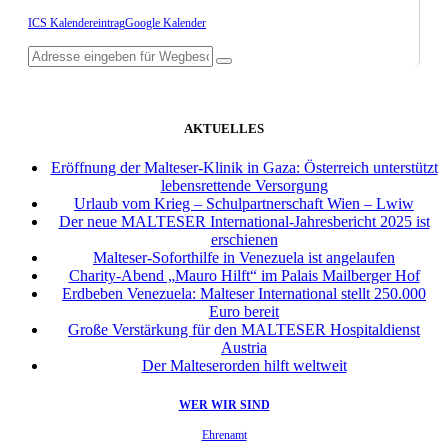
ICS Kalendereintrag
Google Kalender
AKTUELLES
Eröffnung der Malteser-Klinik in Gaza: Österreich unterstützt
lebensrettende Versorgung
Urlaub vom Krieg – Schulpartnerschaft Wien – Lwiw
Der neue MALTESER International-Jahresbericht 2025 ist
erschienen
Malteser-Soforthilfe in Venezuela ist angelaufen
Charity-Abend „Mauro Hilft“ im Palais Mailberger Hof
Erdbeben Venezuela: Malteser International stellt 250.000
Euro bereit
Große Verstärkung für den MALTESER Hospitaldienst
Austria
Der Malteserorden hilft weltweit
WER WIR SIND
Ehrenamt