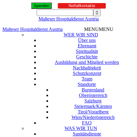
Spenden
Notfallkontakte
Malteser Hospitaldienst Austria
Malteser Hospitaldienst Austria
MENU
MENU
WER WIR SIND
Über uns
Ehrenamt
Spiritualität
Geschichte
Ausbildung und Mitglied werden
Nachhaltigkeit
Schutzkonzept
Team
Standorte
Burgenland
Oberösterreich
Salzburg
Steiermark/Kärnten
Tirol/Vorarlberg
Wien/Niederösterreich
FAQ
WAS WIR TUN
Sanitätsdienste