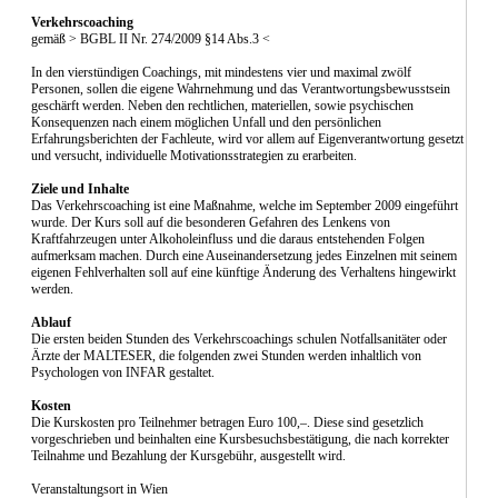
Verkehrscoaching
gemäß > BGBL II Nr. 274/2009 §14 Abs.3 <
In den vierstündigen Coachings, mit mindestens vier und maximal zwölf
Personen, sollen die eigene Wahrnehmung und das Verantwortungsbewusstsein
geschärft werden. Neben den rechtlichen, materiellen, sowie psychischen
Konsequenzen nach einem möglichen Unfall und den persönlichen
Erfahrungsberichten der Fachleute, wird vor allem auf Eigenverantwortung gesetzt
und versucht, individuelle Motivationsstrategien zu erarbeiten.
Ziele und Inhalte
Das Verkehrscoaching ist eine Maßnahme, welche im September 2009 eingeführt
wurde. Der Kurs soll auf die besonderen Gefahren des Lenkens von
Kraftfahrzeugen unter Alkoholeinfluss und die daraus entstehenden Folgen
aufmerksam machen. Durch eine Auseinandersetzung jedes Einzelnen mit seinem
eigenen Fehlverhalten soll auf eine künftige Änderung des Verhaltens hingewirkt
werden.
Ablauf
Die ersten beiden Stunden des Verkehrscoachings schulen Notfallsanitäter oder
Ärzte der MALTESER, die folgenden zwei Stunden werden inhaltlich von
Psychologen von INFAR gestaltet.
Kosten
Die Kurskosten pro Teilnehmer betragen Euro 100,–. Diese sind gesetzlich
vorgeschrieben und beinhalten eine Kursbesuchsbestätigung, die nach korrekter
Teilnahme und Bezahlung der Kursgebühr, ausgestellt wird.
Veranstaltungsort in Wien