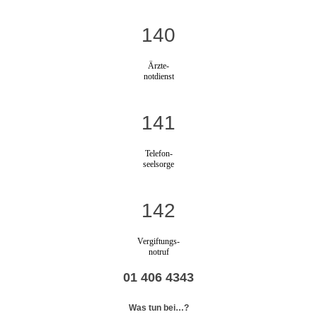
140
Ärzte-
notdienst
141
Telefon-
seelsorge
142
Vergiftungs-
notruf
01 406 4343
Was tun bei…?