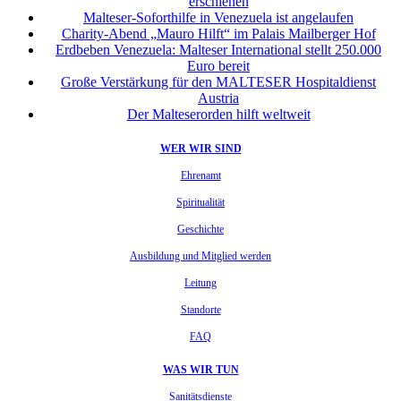
erschienen
Malteser-Soforthilfe in Venezuela ist angelaufen
Charity-Abend „Mauro Hilft“ im Palais Mailberger Hof
Erdbeben Venezuela: Malteser International stellt 250.000
Euro bereit
Große Verstärkung für den MALTESER Hospitaldienst
Austria
Der Malteserorden hilft weltweit
WER WIR SIND
Ehrenamt
Spiritualität
Geschichte
Ausbildung und Mitglied werden
Leitung
Standorte
FAQ
WAS WIR TUN
Sanitätsdienste