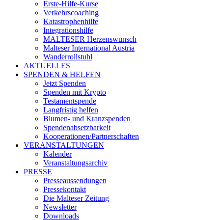
Erste-Hilfe-Kurse
Verkehrscoaching
Katastrophenhilfe
Integrationshilfe
MALTESER Herzenswunsch
Malteser International Austria
Wanderrollstuhl
AKTUELLES
SPENDEN & HELFEN
Jetzt Spenden
Spenden mit Krypto
Testamentspende
Langfristig helfen
Blumen- und Kranzspenden
Spendenabsetzbarkeit
Kooperationen/Partnerschaften
VERANSTALTUNGEN
Kalender
Veranstaltungsarchiv
PRESSE
Presseaussendungen
Pressekontakt
Die Malteser Zeitung
Newsletter
Downloads