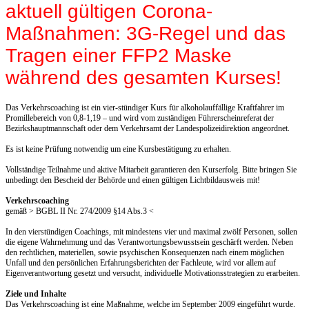
aktuell gültigen Corona-
Maßnahmen: 3G-Regel und das
Tragen einer FFP2 Maske
während des gesamten Kurses!
Das Verkehrscoaching ist ein vier-stündiger Kurs für alkoholauffällige Kraftfahrer im
Promillebereich von 0,8-1,19 – und wird vom zuständigen Führerscheinreferat der
Bezirkshauptmannschaft oder dem Verkehrsamt der Landespolizeidirektion angeordnet.
Es ist keine Prüfung notwendig um eine Kursbestätigung zu erhalten.
Vollständige Teilnahme und aktive Mitarbeit garantieren den Kurserfolg. Bitte bringen Sie
unbedingt den Bescheid der Behörde und einen gültigen Lichtbildausweis mit!
Verkehrscoaching
gemäß > BGBL II Nr. 274/2009 §14 Abs.3 <
In den vierstündigen Coachings, mit mindestens vier und maximal zwölf Personen, sollen
die eigene Wahrnehmung und das Verantwortungsbewusstsein geschärft werden. Neben
den rechtlichen, materiellen, sowie psychischen Konsequenzen nach einem möglichen
Unfall und den persönlichen Erfahrungsberichten der Fachleute, wird vor allem auf
Eigenverantwortung gesetzt und versucht, individuelle Motivationsstrategien zu erarbeiten.
Ziele und Inhalte
Das Verkehrscoaching ist eine Maßnahme, welche im September 2009 eingeführt wurde.