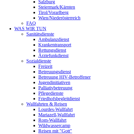
Salzburg
Steiermark/Kärnten
Tirol/Vorarlberg
Wien/Niederösterreich
FAQ
WAS WIR TUN
Sanitätsdienste
Ambulanzdienst
Krankentransport
Rettungsdienst
Ärztefunkdienst
Sozialdienste
Freizeit
Betreuungsdienst
Betreuung HIV-Betroffener
Jugendinitiativen
Palliativbetreuung
Pflegedienste
Friedhofsbegleitdienst
Wallfahrten & Reisen
Lourdes-Wallfahrt
Mariazell-Wallfahrt
Rom-Wallfahrt
Wildwassercamp
Reisen mit "Gott"