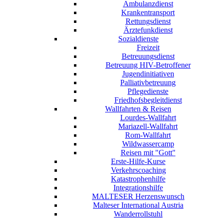
Ambulanzdienst
Krankentransport
Rettungsdienst
Ärztefunkdienst
Sozialdienste
Freizeit
Betreuungsdienst
Betreuung HIV-Betroffener
Jugendinitiativen
Palliativbetreuung
Pflegedienste
Friedhofsbegleitdienst
Wallfahrten & Reisen
Lourdes-Wallfahrt
Mariazell-Wallfahrt
Rom-Wallfahrt
Wildwassercamp
Reisen mit "Gott"
Erste-Hilfe-Kurse
Verkehrscoaching
Katastrophenhilfe
Integrationshilfe
MALTESER Herzenswunsch
Malteser International Austria
Wanderrollstuhl