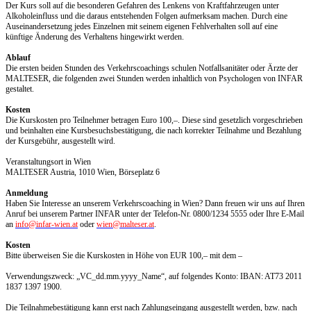
Der Kurs soll auf die besonderen Gefahren des Lenkens von Kraftfahrzeugen unter
Alkoholeinfluss und die daraus entstehenden Folgen aufmerksam machen. Durch eine
Auseinandersetzung jedes Einzelnen mit seinem eigenen Fehlverhalten soll auf eine
künftige Änderung des Verhaltens hingewirkt werden.
Ablauf
Die ersten beiden Stunden des Verkehrscoachings schulen Notfallsanitäter oder Ärzte der
MALTESER, die folgenden zwei Stunden werden inhaltlich von Psychologen von INFAR
gestaltet.
Kosten
Die Kurskosten pro Teilnehmer betragen Euro 100,–. Diese sind gesetzlich vorgeschrieben
und beinhalten eine Kursbesuchsbestätigung, die nach korrekter Teilnahme und Bezahlung
der Kursgebühr, ausgestellt wird.
Veranstaltungsort in Wien
MALTESER Austria, 1010 Wien, Börseplatz 6
Anmeldung
Haben Sie Interesse an unserem Verkehrscoaching in Wien? Dann freuen wir uns auf Ihren
Anruf bei unserem Partner INFAR unter der Telefon-Nr. 0800/1234 5555 oder Ihre E-Mail
an
info@infar-wien.at
oder
wien@malteser.at
.
Kosten
Bitte überweisen Sie die Kurskosten in Höhe von EUR 100,– mit dem –
Verwendungszweck: „VC_dd.mm.yyyy_Name“, auf folgendes Konto: IBAN: AT73 2011
1837 1397 1900.
Die Teilnahmebestätigung kann erst nach Zahlungseingang ausgestellt werden, bzw. nach