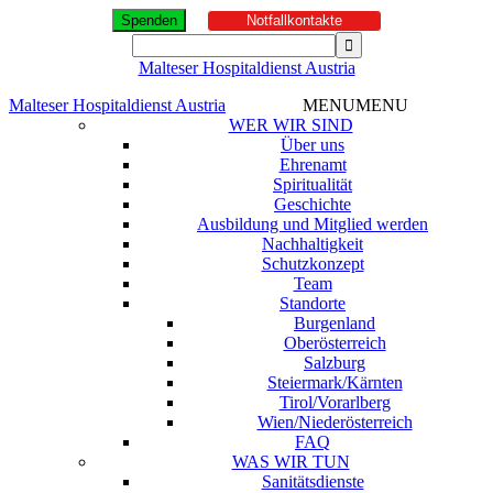
Spenden
Notfallkontakte
Malteser Hospitaldienst Austria
Malteser Hospitaldienst Austria
MENU
MENU
WER WIR SIND
Über uns
Ehrenamt
Spiritualität
Geschichte
Ausbildung und Mitglied werden
Nachhaltigkeit
Schutzkonzept
Team
Standorte
Burgenland
Oberösterreich
Salzburg
Steiermark/Kärnten
Tirol/Vorarlberg
Wien/Niederösterreich
FAQ
WAS WIR TUN
Sanitätsdienste