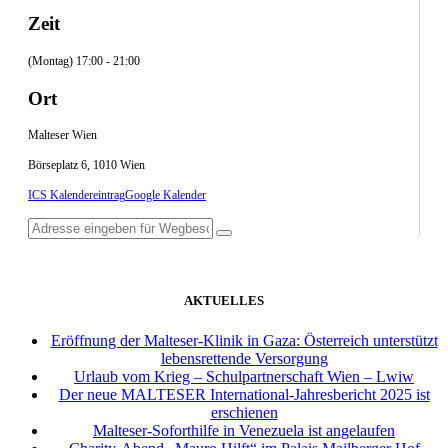
Zeit
(Montag) 17:00 - 21:00
Ort
Malteser Wien
Börseplatz 6, 1010 Wien
ICS Kalendereintrag
Google Kalender
AKTUELLES
Eröffnung der Malteser-Klinik in Gaza: Österreich unterstützt
lebensrettende Versorgung
Urlaub vom Krieg – Schulpartnerschaft Wien – Lwiw
Der neue MALTESER International-Jahresbericht 2025 ist
erschienen
Malteser-Soforthilfe in Venezuela ist angelaufen