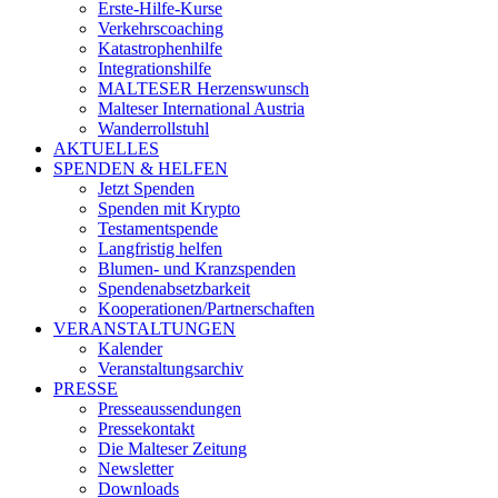
Erste-Hilfe-Kurse
Verkehrscoaching
Katastrophenhilfe
Integrationshilfe
MALTESER Herzenswunsch
Malteser International Austria
Wanderrollstuhl
AKTUELLES
SPENDEN & HELFEN
Jetzt Spenden
Spenden mit Krypto
Testamentspende
Langfristig helfen
Blumen- und Kranzspenden
Spendenabsetzbarkeit
Kooperationen/Partnerschaften
VERANSTALTUNGEN
Kalender
Veranstaltungsarchiv
PRESSE
Presseaussendungen
Pressekontakt
Die Malteser Zeitung
Newsletter
Downloads