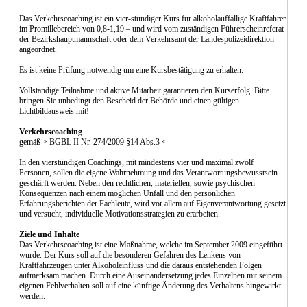
Das Verkehrscoaching ist ein vier-stündiger Kurs für alkoholauffällige Kraftfahrer
im Promillebereich von 0,8-1,19 – und wird vom zuständigen Führerscheinreferat
der Bezirkshauptmannschaft oder dem Verkehrsamt der Landespolizeidirektion
angeordnet.
Es ist keine Prüfung notwendig um eine Kursbestätigung zu erhalten.
Vollständige Teilnahme und aktive Mitarbeit garantieren den Kurserfolg. Bitte
bringen Sie unbedingt den Bescheid der Behörde und einen gültigen
Lichtbildausweis mit!
Verkehrscoaching
gemäß > BGBL II Nr. 274/2009 §14 Abs.3 <
In den vierstündigen Coachings, mit mindestens vier und maximal zwölf
Personen, sollen die eigene Wahrnehmung und das Verantwortungsbewusstsein
geschärft werden. Neben den rechtlichen, materiellen, sowie psychischen
Konsequenzen nach einem möglichen Unfall und den persönlichen
Erfahrungsberichten der Fachleute, wird vor allem auf Eigenverantwortung gesetzt
und versucht, individuelle Motivationsstrategien zu erarbeiten.
Ziele und Inhalte
Das Verkehrscoaching ist eine Maßnahme, welche im September 2009 eingeführt
wurde. Der Kurs soll auf die besonderen Gefahren des Lenkens von
Kraftfahrzeugen unter Alkoholeinfluss und die daraus entstehenden Folgen
aufmerksam machen. Durch eine Auseinandersetzung jedes Einzelnen mit seinem
eigenen Fehlverhalten soll auf eine künftige Änderung des Verhaltens hingewirkt
werden.