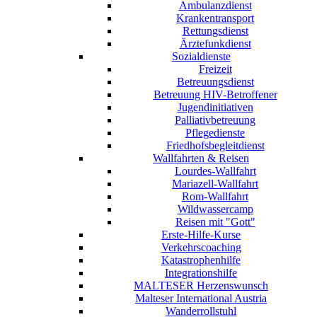
Ambulanzdienst
Krankentransport
Rettungsdienst
Ärztefunkdienst
Sozialdienste
Freizeit
Betreuungsdienst
Betreuung HIV-Betroffener
Jugendinitiativen
Palliativbetreuung
Pflegedienste
Friedhofsbegleitdienst
Wallfahrten & Reisen
Lourdes-Wallfahrt
Mariazell-Wallfahrt
Rom-Wallfahrt
Wildwassercamp
Reisen mit "Gott"
Erste-Hilfe-Kurse
Verkehrscoaching
Katastrophenhilfe
Integrationshilfe
MALTESER Herzenswunsch
Malteser International Austria
Wanderrollstuhl