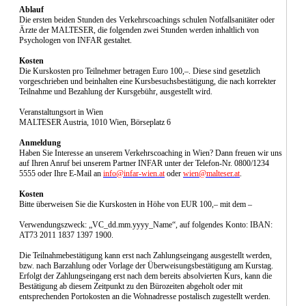
Ablauf
Die ersten beiden Stunden des Verkehrscoachings schulen Notfallsanitäter oder
Ärzte der MALTESER, die folgenden zwei Stunden werden inhaltlich von
Psychologen von INFAR gestaltet.
Kosten
Die Kurskosten pro Teilnehmer betragen Euro 100,–. Diese sind gesetzlich
vorgeschrieben und beinhalten eine Kursbesuchsbestätigung, die nach korrekter
Teilnahme und Bezahlung der Kursgebühr, ausgestellt wird.
Veranstaltungsort in Wien
MALTESER Austria, 1010 Wien, Börseplatz 6
Anmeldung
Haben Sie Interesse an unserem Verkehrscoaching in Wien? Dann freuen wir uns
auf Ihren Anruf bei unserem Partner INFAR unter der Telefon-Nr. 0800/1234
5555 oder Ihre E-Mail an
info@infar-wien.at
oder
wien@malteser.at
.
Kosten
Bitte überweisen Sie die Kurskosten in Höhe von EUR 100,– mit dem –
Verwendungszweck: „VC_dd.mm.yyyy_Name“, auf folgendes Konto: IBAN:
AT73 2011 1837 1397 1900.
Die Teilnahmebestätigung kann erst nach Zahlungseingang ausgestellt werden,
bzw. nach Barzahlung oder Vorlage der Überweisungsbestätigung am Kurstag.
Erfolgt der Zahlungseingang erst nach dem bereits absolvierten Kurs, kann die
Bestätigung ab diesem Zeitpunkt zu den Bürozeiten abgeholt oder mit
entsprechenden Portokosten an die Wohnadresse postalisch zugestellt werden.