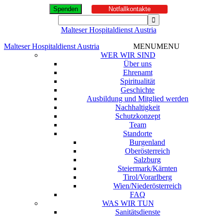
Spenden
Notfallkontakte
Malteser Hospitaldienst Austria
Malteser Hospitaldienst Austria
MENU
MENU
WER WIR SIND
Über uns
Ehrenamt
Spiritualität
Geschichte
Ausbildung und Mitglied werden
Nachhaltigkeit
Schutzkonzept
Team
Standorte
Burgenland
Oberösterreich
Salzburg
Steiermark/Kärnten
Tirol/Vorarlberg
Wien/Niederösterreich
FAQ
WAS WIR TUN
Sanitätsdienste