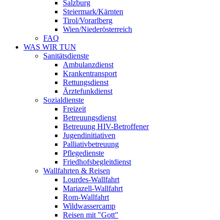
Salzburg
Steiermark/Kärnten
Tirol/Vorarlberg
Wien/Niederösterreich
FAQ
WAS WIR TUN
Sanitätsdienste
Ambulanzdienst
Krankentransport
Rettungsdienst
Ärztefunkdienst
Sozialdienste
Freizeit
Betreuungsdienst
Betreuung HIV-Betroffener
Jugendinitiativen
Palliativbetreuung
Pflegedienste
Friedhofsbegleitdienst
Wallfahrten & Reisen
Lourdes-Wallfahrt
Mariazell-Wallfahrt
Rom-Wallfahrt
Wildwassercamp
Reisen mit "Gott"