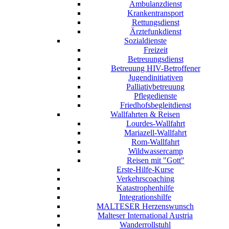
Ambulanzdienst
Krankentransport
Rettungsdienst
Ärztefunkdienst
Sozialdienste
Freizeit
Betreuungsdienst
Betreuung HIV-Betroffener
Jugendinitiativen
Palliativbetreuung
Pflegedienste
Friedhofsbegleitdienst
Wallfahrten & Reisen
Lourdes-Wallfahrt
Mariazell-Wallfahrt
Rom-Wallfahrt
Wildwassercamp
Reisen mit "Gott"
Erste-Hilfe-Kurse
Verkehrscoaching
Katastrophenhilfe
Integrationshilfe
MALTESER Herzenswunsch
Malteser International Austria
Wanderrollstuhl