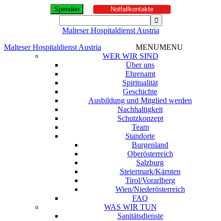
Spenden
Notfallkontakte
Malteser Hospitaldienst Austria
Malteser Hospitaldienst Austria
MENU
MENU
WER WIR SIND
Über uns
Ehrenamt
Spiritualität
Geschichte
Ausbildung und Mitglied werden
Nachhaltigkeit
Schutzkonzept
Team
Standorte
Burgenland
Oberösterreich
Salzburg
Steiermark/Kärnten
Tirol/Vorarlberg
Wien/Niederösterreich
FAQ
WAS WIR TUN
Sanitätsdienste