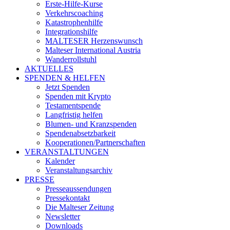
Erste-Hilfe-Kurse
Verkehrscoaching
Katastrophenhilfe
Integrationshilfe
MALTESER Herzenswunsch
Malteser International Austria
Wanderrollstuhl
AKTUELLES
SPENDEN & HELFEN
Jetzt Spenden
Spenden mit Krypto
Testamentspende
Langfristig helfen
Blumen- und Kranzspenden
Spendenabsetzbarkeit
Kooperationen/Partnerschaften
VERANSTALTUNGEN
Kalender
Veranstaltungsarchiv
PRESSE
Presseaussendungen
Pressekontakt
Die Malteser Zeitung
Newsletter
Downloads