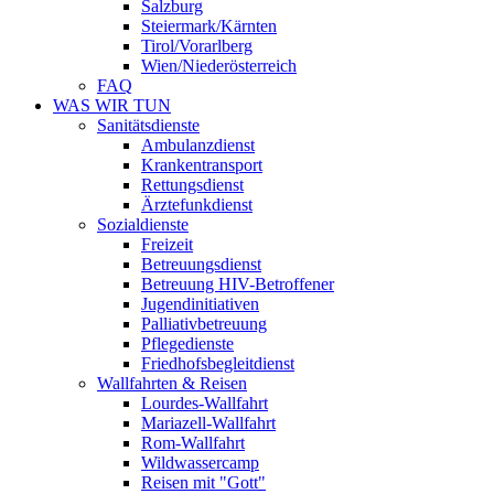
Salzburg
Steiermark/Kärnten
Tirol/Vorarlberg
Wien/Niederösterreich
FAQ
WAS WIR TUN
Sanitätsdienste
Ambulanzdienst
Krankentransport
Rettungsdienst
Ärztefunkdienst
Sozialdienste
Freizeit
Betreuungsdienst
Betreuung HIV-Betroffener
Jugendinitiativen
Palliativbetreuung
Pflegedienste
Friedhofsbegleitdienst
Wallfahrten & Reisen
Lourdes-Wallfahrt
Mariazell-Wallfahrt
Rom-Wallfahrt
Wildwassercamp
Reisen mit "Gott"