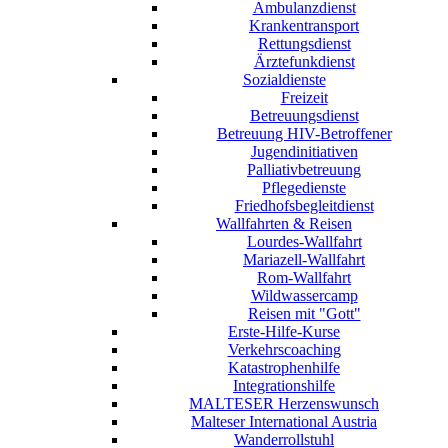
Ambulanzdienst
Krankentransport
Rettungsdienst
Ärztefunkdienst
Sozialdienste
Freizeit
Betreuungsdienst
Betreuung HIV-Betroffener
Jugendinitiativen
Palliativbetreuung
Pflegedienste
Friedhofsbegleitdienst
Wallfahrten & Reisen
Lourdes-Wallfahrt
Mariazell-Wallfahrt
Rom-Wallfahrt
Wildwassercamp
Reisen mit "Gott"
Erste-Hilfe-Kurse
Verkehrscoaching
Katastrophenhilfe
Integrationshilfe
MALTESER Herzenswunsch
Malteser International Austria
Wanderrollstuhl