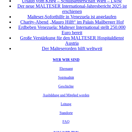
Urlaub vom Krieg – Schulpartnerschaft Wien – Lwiw
Der neue MALTESER International-Jahresbericht 2025 ist
erschienen
Malteser-Soforthilfe in Venezuela ist angelaufen
Charity-Abend „Mauro Hilft“ im Palais Mailberger Hof
Erdbeben Venezuela: Malteser International stellt 250.000
Euro bereit
Große Verstärkung für den MALTESER Hospitaldienst
Austria
Der Malteserorden hilft weltweit
WER WIR SIND
Ehrenamt
Spiritualität
Geschichte
Ausbildung und Mitglied werden
Leitung
Standorte
FAQ