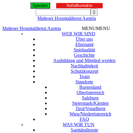
Spenden
Notfallkontakte
Malteser Hospitaldienst Austria
Malteser Hospitaldienst Austria
MENU
MENU
WER WIR SIND
Über uns
Ehrenamt
Spiritualität
Geschichte
Ausbildung und Mitglied werden
Nachhaltigkeit
Schutzkonzept
Team
Standorte
Burgenland
Oberösterreich
Salzburg
Steiermark/Kärnten
Tirol/Vorarlberg
Wien/Niederösterreich
FAQ
WAS WIR TUN
Sanitätsdienste