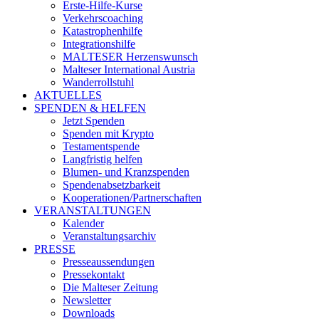
Erste-Hilfe-Kurse
Verkehrscoaching
Katastrophenhilfe
Integrationshilfe
MALTESER Herzenswunsch
Malteser International Austria
Wanderrollstuhl
AKTUELLES
SPENDEN & HELFEN
Jetzt Spenden
Spenden mit Krypto
Testamentspende
Langfristig helfen
Blumen- und Kranzspenden
Spendenabsetzbarkeit
Kooperationen/Partnerschaften
VERANSTALTUNGEN
Kalender
Veranstaltungsarchiv
PRESSE
Presseaussendungen
Pressekontakt
Die Malteser Zeitung
Newsletter
Downloads