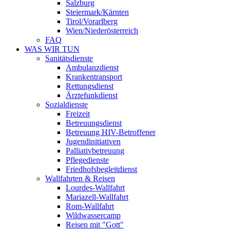
Salzburg
Steiermark/Kärnten
Tirol/Vorarlberg
Wien/Niederösterreich
FAQ
WAS WIR TUN
Sanitätsdienste
Ambulanzdienst
Krankentransport
Rettungsdienst
Ärztefunkdienst
Sozialdienste
Freizeit
Betreuungsdienst
Betreuung HIV-Betroffener
Jugendinitiativen
Palliativbetreuung
Pflegedienste
Friedhofsbegleitdienst
Wallfahrten & Reisen
Lourdes-Wallfahrt
Mariazell-Wallfahrt
Rom-Wallfahrt
Wildwassercamp
Reisen mit "Gott"