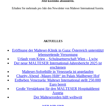
Jetzt kostenlos abonnieren.
Erhalten Sie mehrmals pro Jahr den Newsletter von Malteser International Austria.
weiter
AKTUELLES
Eröffnung der Malteser-Klinik in Gaza: Österreich unterstützt
lebensrettende Versorgung
Urlaub vom Krieg – Schulpartnerschaft Wien – Lwiw
Der neue MALTESER International-Jahresbericht 2025 ist
erschienen
Malteser-Soforthilfe in Venezuela ist angelaufen
Charity-Abend „Mauro Hilft“ im Palais Mailberger Hof
Erdbeben Venezuela: Malteser International stellt 250.000
Euro bereit
Große Verstärkung für den MALTESER Hospitaldienst
Austria
Der Malteserorden hilft weltweit