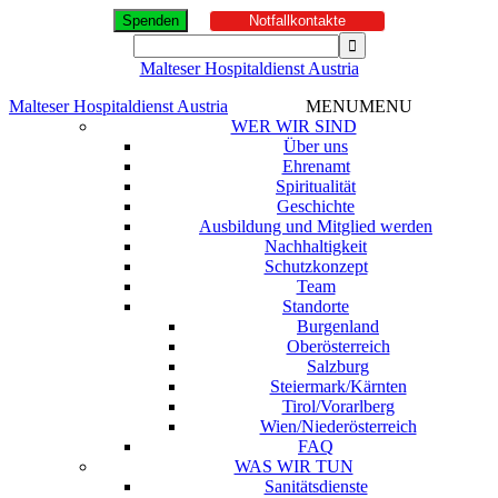
Spenden
Notfallkontakte
Malteser Hospitaldienst Austria
Malteser Hospitaldienst Austria
MENU
MENU
WER WIR SIND
Über uns
Ehrenamt
Spiritualität
Geschichte
Ausbildung und Mitglied werden
Nachhaltigkeit
Schutzkonzept
Team
Standorte
Burgenland
Oberösterreich
Salzburg
Steiermark/Kärnten
Tirol/Vorarlberg
Wien/Niederösterreich
FAQ
WAS WIR TUN
Sanitätsdienste