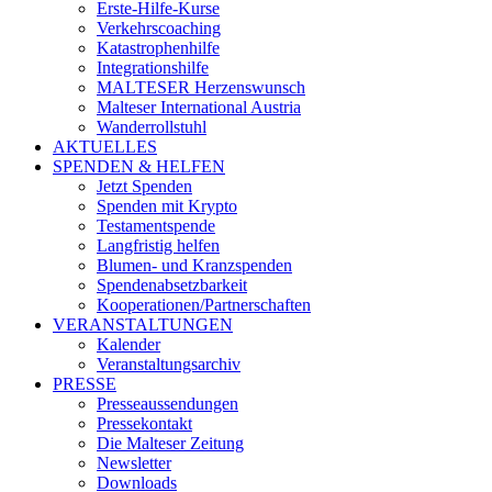
Erste-Hilfe-Kurse
Verkehrscoaching
Katastrophenhilfe
Integrationshilfe
MALTESER Herzenswunsch
Malteser International Austria
Wanderrollstuhl
AKTUELLES
SPENDEN & HELFEN
Jetzt Spenden
Spenden mit Krypto
Testamentspende
Langfristig helfen
Blumen- und Kranzspenden
Spendenabsetzbarkeit
Kooperationen/Partnerschaften
VERANSTALTUNGEN
Kalender
Veranstaltungsarchiv
PRESSE
Presseaussendungen
Pressekontakt
Die Malteser Zeitung
Newsletter
Downloads