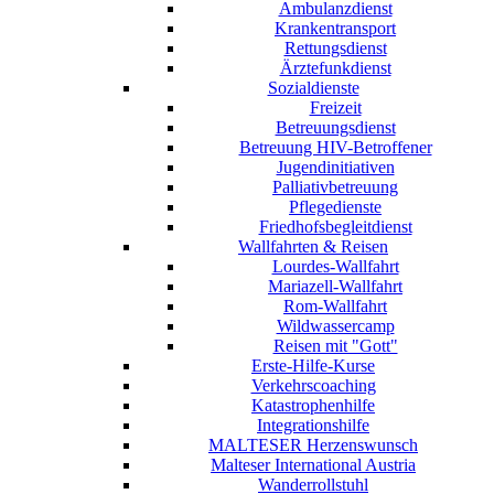
Ambulanzdienst
Krankentransport
Rettungsdienst
Ärztefunkdienst
Sozialdienste
Freizeit
Betreuungsdienst
Betreuung HIV-Betroffener
Jugendinitiativen
Palliativbetreuung
Pflegedienste
Friedhofsbegleitdienst
Wallfahrten & Reisen
Lourdes-Wallfahrt
Mariazell-Wallfahrt
Rom-Wallfahrt
Wildwassercamp
Reisen mit "Gott"
Erste-Hilfe-Kurse
Verkehrscoaching
Katastrophenhilfe
Integrationshilfe
MALTESER Herzenswunsch
Malteser International Austria
Wanderrollstuhl