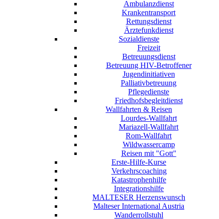
Ambulanzdienst
Krankentransport
Rettungsdienst
Ärztefunkdienst
Sozialdienste
Freizeit
Betreuungsdienst
Betreuung HIV-Betroffener
Jugendinitiativen
Palliativbetreuung
Pflegedienste
Friedhofsbegleitdienst
Wallfahrten & Reisen
Lourdes-Wallfahrt
Mariazell-Wallfahrt
Rom-Wallfahrt
Wildwassercamp
Reisen mit "Gott"
Erste-Hilfe-Kurse
Verkehrscoaching
Katastrophenhilfe
Integrationshilfe
MALTESER Herzenswunsch
Malteser International Austria
Wanderrollstuhl