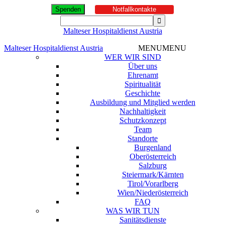
Spenden
Notfallkontakte
Malteser Hospitaldienst Austria
Malteser Hospitaldienst Austria
MENU
MENU
WER WIR SIND
Über uns
Ehrenamt
Spiritualität
Geschichte
Ausbildung und Mitglied werden
Nachhaltigkeit
Schutzkonzept
Team
Standorte
Burgenland
Oberösterreich
Salzburg
Steiermark/Kärnten
Tirol/Vorarlberg
Wien/Niederösterreich
FAQ
WAS WIR TUN
Sanitätsdienste