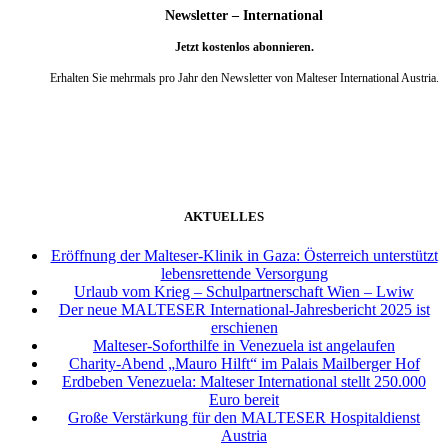
Newsletter – International
Jetzt kostenlos abonnieren.
Erhalten Sie mehrmals pro Jahr den Newsletter von Malteser International Austria.
weiter
AKTUELLES
Eröffnung der Malteser-Klinik in Gaza: Österreich unterstützt
lebensrettende Versorgung
Urlaub vom Krieg – Schulpartnerschaft Wien – Lwiw
Der neue MALTESER International-Jahresbericht 2025 ist
erschienen
Malteser-Soforthilfe in Venezuela ist angelaufen
Charity-Abend „Mauro Hilft“ im Palais Mailberger Hof
Erdbeben Venezuela: Malteser International stellt 250.000
Euro bereit
Große Verstärkung für den MALTESER Hospitaldienst
Austria