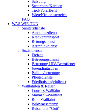
Salzburg
Steiermark/Kärnten
Tirol/Vorarlberg
Wien/Niederösterreich
FAQ
WAS WIR TUN
Sanitätsdienste
Ambulanzdienst
Krankentransport
Rettungsdienst
Ärztefunkdienst
Sozialdienste
Freizeit
Betreuungsdienst
Betreuung HIV-Betroffener
Jugendinitiativen
Palliativbetreuung
Pflegedienste
Friedhofsbegleitdienst
Wallfahrten & Reisen
Lourdes-Wallfahrt
Mariazell-Wallfahrt
Rom-Wallfahrt
Wildwassercamp
Reisen mit "Gott"