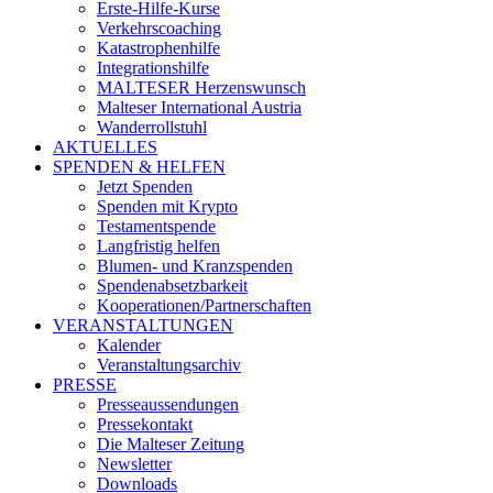
Erste-Hilfe-Kurse
Verkehrscoaching
Katastrophenhilfe
Integrationshilfe
MALTESER Herzenswunsch
Malteser International Austria
Wanderrollstuhl
AKTUELLES
SPENDEN & HELFEN
Jetzt Spenden
Spenden mit Krypto
Testamentspende
Langfristig helfen
Blumen- und Kranzspenden
Spendenabsetzbarkeit
Kooperationen/Partnerschaften
VERANSTALTUNGEN
Kalender
Veranstaltungsarchiv
PRESSE
Presseaussendungen
Pressekontakt
Die Malteser Zeitung
Newsletter
Downloads