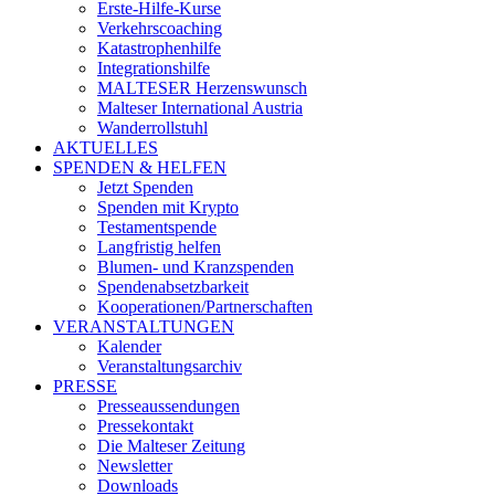
Erste-Hilfe-Kurse
Verkehrscoaching
Katastrophenhilfe
Integrationshilfe
MALTESER Herzenswunsch
Malteser International Austria
Wanderrollstuhl
AKTUELLES
SPENDEN & HELFEN
Jetzt Spenden
Spenden mit Krypto
Testamentspende
Langfristig helfen
Blumen- und Kranzspenden
Spendenabsetzbarkeit
Kooperationen/Partnerschaften
VERANSTALTUNGEN
Kalender
Veranstaltungsarchiv
PRESSE
Presseaussendungen
Pressekontakt
Die Malteser Zeitung
Newsletter
Downloads