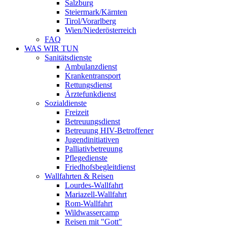
Salzburg
Steiermark/Kärnten
Tirol/Vorarlberg
Wien/Niederösterreich
FAQ
WAS WIR TUN
Sanitätsdienste
Ambulanzdienst
Krankentransport
Rettungsdienst
Ärztefunkdienst
Sozialdienste
Freizeit
Betreuungsdienst
Betreuung HIV-Betroffener
Jugendinitiativen
Palliativbetreuung
Pflegedienste
Friedhofsbegleitdienst
Wallfahrten & Reisen
Lourdes-Wallfahrt
Mariazell-Wallfahrt
Rom-Wallfahrt
Wildwassercamp
Reisen mit "Gott"