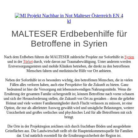
MALTESER Erdbebenhilfe für
Betroffene in Syrien
Nach dem Erdbeben führen die MALTESER zahlreiche Projekte zur Soforthilfe in
Syrien
und in der
Türkei
durch, viele davon zur Traumabewältigung. Unter anderem werden
Erstversorgungzentren und mobile Kliniken betrieben, die direkt zu den betroffenen
Menschen fahren und medizinische Hilfe vor Ort anbieten.
Neben der Soforthilfe ist es besonders wichtig, den betroffenen Menschen, die in vielen
Fällen alles verloren haben, auch eine Perspektive für die Zukunft zu bieten. Ganz
bedeutend ist hier die Versorgung mit lebensnotwendigen Nahrungsmitteln. Wenn die
Ernährung der gesamten Familie sichergestellt ist, können Betroffene nach vorne schauen
und sich der Herausforderung stellen, die Zukunft vor-Ort zu gestalten – denn die geliebte
Heimat und viele weitere Familienmitglieder durch Flucht verlassen zu müssen, ist eine
Option, die nur als allerletzter Ausweg gewählt wird und unsägliche Belastungen, weitere
Unsicherheit und großes seelisches und phychisches Leid für alle Betroffenen mit sich
bringt.
Die Orte in der Projektregion zeichnen sich durch fruchtbare Böden und ausgedehnte
Grünflächen aus. Die Landwirtschaft stellt oft die Haupteinkommensquelle für Familien
dar. Und natürlich essentiell für die Ernährungssicherheit der Region ist.