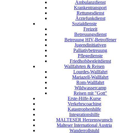
Ambulanzdienst
Krankentransport
Rettungsdienst
Ärztefunkdienst
Sozialdienste
Freizeit
Betreuungsdienst
Betreuung HIV-Betroffener
Jugendinitiativen
Palliativbetreuung
Pflegedienste
Friedhofsbegleitdienst
Wallfahrten & Reisen
Lourdes-Wallfahrt
Mariazell-Wallfahrt
Rom-Wallfahrt
Wildwassercamp
Reisen mit "Gott"
Erste-Hilfe-Kurse
Verkehrscoaching
Katastrophenhilfe
Integrationshilfe
MALTESER Herzenswunsch
Malteser International Austria
Wanderrollstuhl