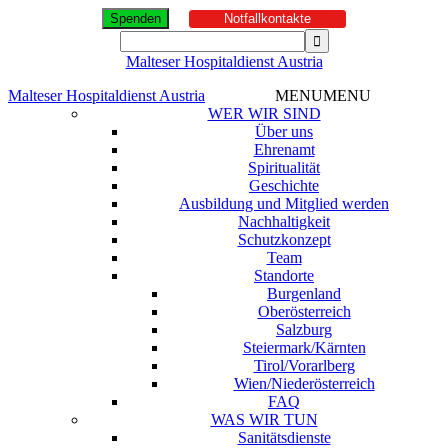
Spenden
Notfallkontakte
Malteser Hospitaldienst Austria
Malteser Hospitaldienst Austria
MENU
MENU
WER WIR SIND
Über uns
Ehrenamt
Spiritualität
Geschichte
Ausbildung und Mitglied werden
Nachhaltigkeit
Schutzkonzept
Team
Standorte
Burgenland
Oberösterreich
Salzburg
Steiermark/Kärnten
Tirol/Vorarlberg
Wien/Niederösterreich
FAQ
WAS WIR TUN
Sanitätsdienste