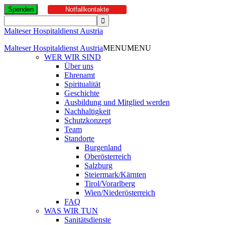
Spenden
Notfallkontakte
Malteser Hospitaldienst Austria
Malteser Hospitaldienst Austria
MENU
MENU
WER WIR SIND
Über uns
Ehrenamt
Spiritualität
Geschichte
Ausbildung und Mitglied werden
Nachhaltigkeit
Schutzkonzept
Team
Standorte
Burgenland
Oberösterreich
Salzburg
Steiermark/Kärnten
Tirol/Vorarlberg
Wien/Niederösterreich
FAQ
WAS WIR TUN
Sanitätsdienste