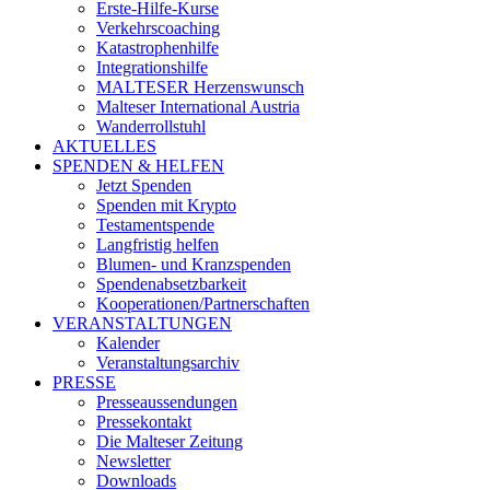
Erste-Hilfe-Kurse
Verkehrscoaching
Katastrophenhilfe
Integrationshilfe
MALTESER Herzenswunsch
Malteser International Austria
Wanderrollstuhl
AKTUELLES
SPENDEN & HELFEN
Jetzt Spenden
Spenden mit Krypto
Testamentspende
Langfristig helfen
Blumen- und Kranzspenden
Spendenabsetzbarkeit
Kooperationen/Partnerschaften
VERANSTALTUNGEN
Kalender
Veranstaltungsarchiv
PRESSE
Presseaussendungen
Pressekontakt
Die Malteser Zeitung
Newsletter
Downloads