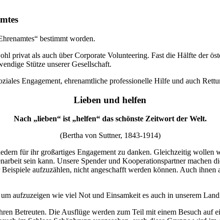
amtes
 Ehrenamtes“ bestimmt worden.
hl privat als auch über Corporate Volunteering. Fast die Hälfte der ös
endige Stütze unserer Gesellschaft.
ales Engagement, ehrenamtliche professionelle Hilfe und auch Rettungs
Lieben und helfen
Nach „lieben“ ist „helfen“ das schönste Zeitwort der Welt.
(Bertha von Suttner, 1843-1914)
dern für ihr großartiges Engagement zu danken. Gleichzeitig wollen wi
ligenarbeit sein kann. Unsere Spender und Kooperationspartner machen d
Beispiele aufzuzählen, nicht angeschafft werden können. Auch ihnen
t um aufzuzeigen wie viel Not und Einsamkeit es auch in unserem Land g
n Betreuten. Die Ausflüge werden zum Teil mit einem Besuch auf ein