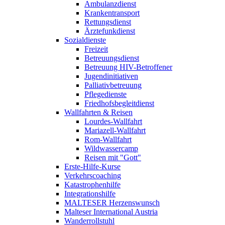
Ambulanzdienst
Krankentransport
Rettungsdienst
Ärztefunkdienst
Sozialdienste
Freizeit
Betreuungsdienst
Betreuung HIV-Betroffener
Jugendinitiativen
Palliativbetreuung
Pflegedienste
Friedhofsbegleitdienst
Wallfahrten & Reisen
Lourdes-Wallfahrt
Mariazell-Wallfahrt
Rom-Wallfahrt
Wildwassercamp
Reisen mit "Gott"
Erste-Hilfe-Kurse
Verkehrscoaching
Katastrophenhilfe
Integrationshilfe
MALTESER Herzenswunsch
Malteser International Austria
Wanderrollstuhl