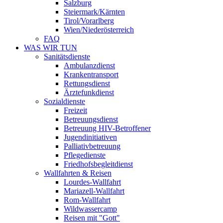
Salzburg
Steiermark/Kärnten
Tirol/Vorarlberg
Wien/Niederösterreich
FAQ
WAS WIR TUN
Sanitätsdienste
Ambulanzdienst
Krankentransport
Rettungsdienst
Ärztefunkdienst
Sozialdienste
Freizeit
Betreuungsdienst
Betreuung HIV-Betroffener
Jugendinitiativen
Palliativbetreuung
Pflegedienste
Friedhofsbegleitdienst
Wallfahrten & Reisen
Lourdes-Wallfahrt
Mariazell-Wallfahrt
Rom-Wallfahrt
Wildwassercamp
Reisen mit "Gott"