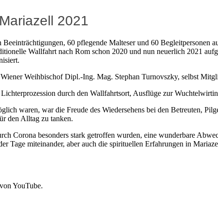
ariazell 2021
en Beeinträchtigungen, 60 pflegende Malteser und 60 Begleitpersonen 
 traditionelle Wallfahrt nach Rom schon 2020 und nun neuerlich 2021 
isiert.
er Wiener Weihbischof Dipl.-Ing. Mag. Stephan Turnovszky, selbst Mi
Lichterprozession durch den Wallfahrtsort, Ausflüge zur Wuchtelwirti
glich waren, war die Freude des Wiedersehens bei den Betreuten, Pilge
ür den Alltag zu tanken.
durch Corona besonders stark getroffen wurden, eine wunderbare Abw
r Tage miteinander, aber auch die spirituellen Erfahrungen in Mariaz
 von YouTube.