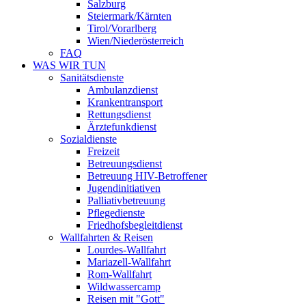
Salzburg
Steiermark/Kärnten
Tirol/Vorarlberg
Wien/Niederösterreich
FAQ
WAS WIR TUN
Sanitätsdienste
Ambulanzdienst
Krankentransport
Rettungsdienst
Ärztefunkdienst
Sozialdienste
Freizeit
Betreuungsdienst
Betreuung HIV-Betroffener
Jugendinitiativen
Palliativbetreuung
Pflegedienste
Friedhofsbegleitdienst
Wallfahrten & Reisen
Lourdes-Wallfahrt
Mariazell-Wallfahrt
Rom-Wallfahrt
Wildwassercamp
Reisen mit "Gott"