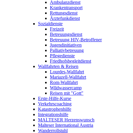
Ambulanzdienst
Krankentransport
Rettungsdienst
Ärztefunkdienst
Sozialdienste
Freizeit
Betreuungsdienst
Betreuung HIV-Betroffener
Jugendinitiativen
Palliativbetreuung
Pflegedienste
Friedhofsbegleitdienst
Wallfahrten & Reisen
Lourdes-Wallfahrt
Mariazell-Wallfahrt
Rom-Wallfahrt
Wildwassercamp
Reisen mit "Gott"
Erste-Hilfe-Kurse
Verkehrscoaching
Katastrophenhilfe
Integrationshilfe
MALTESER Herzenswunsch
Malteser International Austria
Wanderrollstuhl