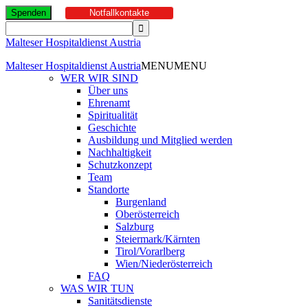
Spenden
Notfallkontakte
Malteser Hospitaldienst Austria
Malteser Hospitaldienst Austria
MENU
MENU
WER WIR SIND
Über uns
Ehrenamt
Spiritualität
Geschichte
Ausbildung und Mitglied werden
Nachhaltigkeit
Schutzkonzept
Team
Standorte
Burgenland
Oberösterreich
Salzburg
Steiermark/Kärnten
Tirol/Vorarlberg
Wien/Niederösterreich
FAQ
WAS WIR TUN
Sanitätsdienste