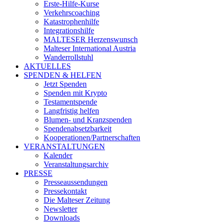
Erste-Hilfe-Kurse
Verkehrscoaching
Katastrophenhilfe
Integrationshilfe
MALTESER Herzenswunsch
Malteser International Austria
Wanderrollstuhl
AKTUELLES
SPENDEN & HELFEN
Jetzt Spenden
Spenden mit Krypto
Testamentspende
Langfristig helfen
Blumen- und Kranzspenden
Spendenabsetzbarkeit
Kooperationen/Partnerschaften
VERANSTALTUNGEN
Kalender
Veranstaltungsarchiv
PRESSE
Presseaussendungen
Pressekontakt
Die Malteser Zeitung
Newsletter
Downloads