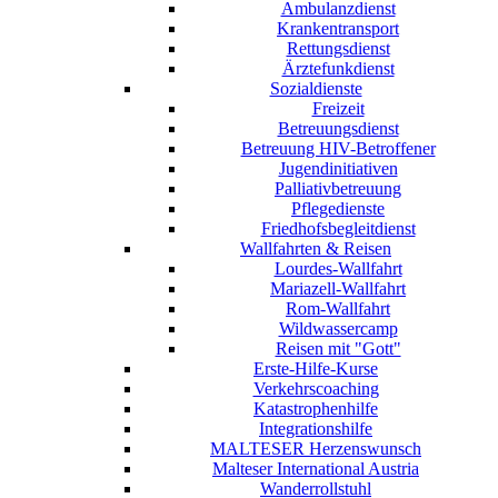
Ambulanzdienst
Krankentransport
Rettungsdienst
Ärztefunkdienst
Sozialdienste
Freizeit
Betreuungsdienst
Betreuung HIV-Betroffener
Jugendinitiativen
Palliativbetreuung
Pflegedienste
Friedhofsbegleitdienst
Wallfahrten & Reisen
Lourdes-Wallfahrt
Mariazell-Wallfahrt
Rom-Wallfahrt
Wildwassercamp
Reisen mit "Gott"
Erste-Hilfe-Kurse
Verkehrscoaching
Katastrophenhilfe
Integrationshilfe
MALTESER Herzenswunsch
Malteser International Austria
Wanderrollstuhl