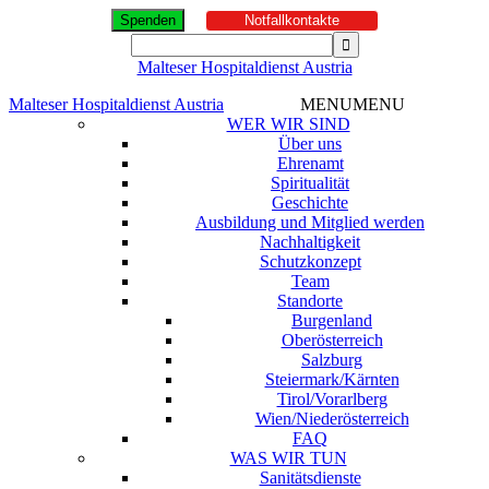
Spenden
Notfallkontakte
Malteser Hospitaldienst Austria
Malteser Hospitaldienst Austria
MENU
MENU
WER WIR SIND
Über uns
Ehrenamt
Spiritualität
Geschichte
Ausbildung und Mitglied werden
Nachhaltigkeit
Schutzkonzept
Team
Standorte
Burgenland
Oberösterreich
Salzburg
Steiermark/Kärnten
Tirol/Vorarlberg
Wien/Niederösterreich
FAQ
WAS WIR TUN
Sanitätsdienste