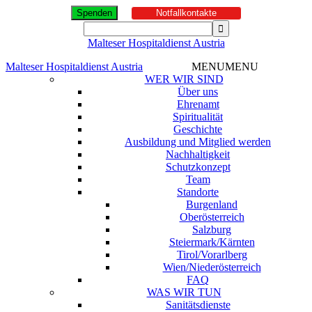
Spenden
Notfallkontakte
Malteser Hospitaldienst Austria
Malteser Hospitaldienst Austria
MENU
MENU
WER WIR SIND
Über uns
Ehrenamt
Spiritualität
Geschichte
Ausbildung und Mitglied werden
Nachhaltigkeit
Schutzkonzept
Team
Standorte
Burgenland
Oberösterreich
Salzburg
Steiermark/Kärnten
Tirol/Vorarlberg
Wien/Niederösterreich
FAQ
WAS WIR TUN
Sanitätsdienste