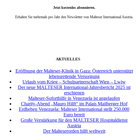
Jetzt kostenlos abonnieren.
Erhalten Sie mehrmals pro Jahr den Newsletter von Malteser International Austria.
weiter
AKTUELLES
Eröffnung der Malteser-Klinik in Gaza: Österreich unterstützt
lebensrettende Versorgung
Urlaub vom Krieg – Schulpartnerschaft Wien – Lwiw
Der neue MALTESER International-Jahresbericht 2025 ist
erschienen
Malteser-Soforthilfe in Venezuela ist angelaufen
Charity-Abend „Mauro Hilft“ im Palais Mailberger Hof
Erdbeben Venezuela: Malteser International stellt 250.000
Euro bereit
Große Verstärkung für den MALTESER Hospitaldienst
Austria
Der Malteserorden hilft weltweit