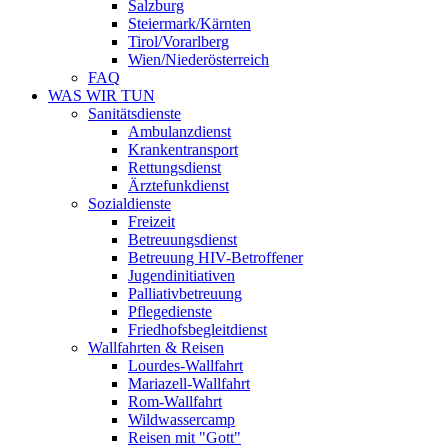
Salzburg
Steiermark/Kärnten
Tirol/Vorarlberg
Wien/Niederösterreich
FAQ
WAS WIR TUN
Sanitätsdienste
Ambulanzdienst
Krankentransport
Rettungsdienst
Ärztefunkdienst
Sozialdienste
Freizeit
Betreuungsdienst
Betreuung HIV-Betroffener
Jugendinitiativen
Palliativbetreuung
Pflegedienste
Friedhofsbegleitdienst
Wallfahrten & Reisen
Lourdes-Wallfahrt
Mariazell-Wallfahrt
Rom-Wallfahrt
Wildwassercamp
Reisen mit "Gott"