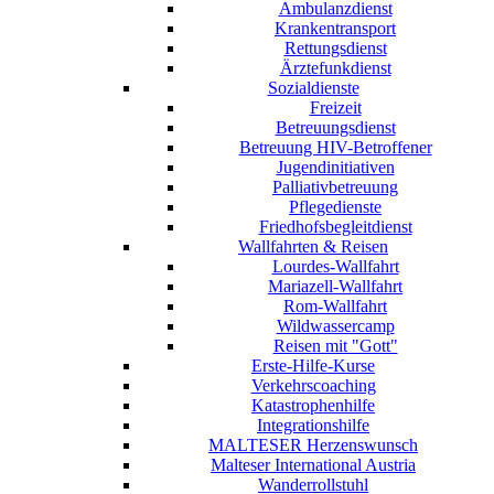
Ambulanzdienst
Krankentransport
Rettungsdienst
Ärztefunkdienst
Sozialdienste
Freizeit
Betreuungsdienst
Betreuung HIV-Betroffener
Jugendinitiativen
Palliativbetreuung
Pflegedienste
Friedhofsbegleitdienst
Wallfahrten & Reisen
Lourdes-Wallfahrt
Mariazell-Wallfahrt
Rom-Wallfahrt
Wildwassercamp
Reisen mit "Gott"
Erste-Hilfe-Kurse
Verkehrscoaching
Katastrophenhilfe
Integrationshilfe
MALTESER Herzenswunsch
Malteser International Austria
Wanderrollstuhl