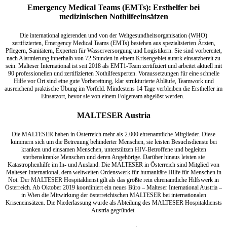
Emergency Medical Teams (EMTs): Ersthelfer bei
medizinischen Nothilfeeinsätzen
Die international agierenden und von der Weltgesundheitsorganisation (WHO)
zertifizierten, Emergency Medical Teams (EMTs) bestehen aus spezialisierten Ärzten,
Pflegern, Sanitätern, Experten für Wasserversorgung und Logistikern. Sie sind vorbereitet,
nach Alarmierung innerhalb von 72 Stunden in einem Krisengebiet autark einsatzbereit zu
sein. Malteser International ist seit 2018 als EMT1-Team zertifiziert und arbeitet aktuell mit
90 professionellen und zertifizierten Nothilfeexperten. Voraussetzungen für eine schnelle
Hilfe vor Ort sind eine gute Vorbereitung, klar strukturierte Abläufe, Teamwork und
ausreichend praktische Übung im Vorfeld. Mindestens 14 Tage verbleiben die Ersthelfer im
Einsatzort, bevor sie von einem Folgeteam abgelöst werden.
MALTESER Austria
Die MALTESER haben in Österreich mehr als 2.000 ehrenamtliche Mitglieder. Diese
kümmern sich um die Betreuung behinderter Menschen, sie leisten Besuchsdienste bei
kranken und einsamen Menschen, unterstützen HIV-Betroffene und begleiten
sterbenskranke Menschen und deren Angehörige. Darüber hinaus leisten sie
Katastrophenhilfe im In- und Ausland. Die MALTESER in Österreich sind Mitglied von
Malteser International, dem weltweiten Ordenswerk für humanitäre Hilfe für Menschen in
Not. Der MALTESER Hospitaldienst gilt als das größte rein ehrenamtliche Hilfswerk in
Österreich. Ab Oktober 2019 koordiniert ein neues Büro – Malteser International Austria –
in Wien die Mitwirkung der österreichischen MALTESER bei internationalen
Kriseneinsätzen. Die Niederlassung wurde als Abteilung des MALTESER Hospitaldiensts
Austria gegründet.