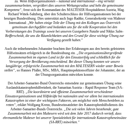
zu. Wenn Hilfsorganisationen – national und international – eng vernetzt
zusammenarbeiten, vergrößert dies unseren Wirkungsradius und hebt die gemeinsame
Kompetenz“,
freut sich der Kommandant des MALTESER Hospitaldienst Austria, Mag.
Richard Wittek-Saltzberg, über den Schulterschluss der Hilfsorganisationen bei der
heurigen Bundesübung. Dies unterstützt auch Ingo Radtke, Generalsekretär von Malteser
International: „
Wir haben einige Teile der Übung mit den Kollegen aus Österreich
gemeinsam durchgeführt und bedanken uns für die tolle Kooperation bei den
Vorbereitungen des Trainings sowie bei unseren Gastgebern Natalie und Niklas Salm-
Reifferscheidt, die uns die Räumlichkeiten und den Grund für diese wichtige Übung zur
Verfügung gestellt haben.
“
Auch die teilnehmenden Johanniter brachten ihre Erfahrungen aus den bereits geleisteten
Hilfseinsätzen erfolgreich in die Bundesübung ein.
„Die organisationsübergreifende
Zusammenarbeit im eigenen Land ist für den Einsatzerfolg und schließlich für die
Versorgung der Bevölkerung entscheidend. Bei dieser Übung konnten wir unsere
langjährige, erfolgreiche Zusammenarbeit mit den MALTESERN wieder unter Beweis
stellen“,
so Hannes Pfaller, MSc, MBA, Hauptinspektionsoffizier der Johanniter, der an
der Übungsorganisation mitwirken konnte.
Der Arbeiter-Samariter-Bund Österreichs entsendete zur gemeinsamen Übung seine
Auslandskatastrophenhilfeeinheit, die Samaritan Austria – Rapid Response Team (SA-
RRT).
„Die koordinierte und effiziente Zusammenarbeit verschiedener
Einsatzorganisationen und Hilfskräfte bei nationalen und vor allem bei internationalen
Katastrophen ist einer der wichtigsten Faktoren, um möglichst viele Menschenleben zu
retten“,
erklärt Wolfgang Krenn, Bundeseinsatzleiter des Katastrophenhilfsdiensts des
Arbeiter-Samariter-Bunds Österreichs.
„Die seit vielen Jahren bestehende, gute
Zusammenarbeit mit den Maltesern wird seit dem Jahr 2017 dadurch vertieft, dass
ehrenamtliche Malteser bei unserer Spezialeinheit für internationale Katastropheneinsätze
(SA-RRT) mitwirken.“