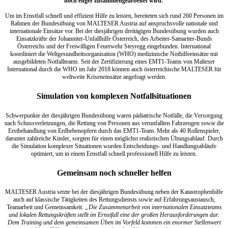
noch enger zusammengearbeitet wird.
Um im Ernstfall schnell und effizient Hilfe zu leisten, bereiteten sich rund 260 Personen im
Rahmen der Bundesübung von MALTESER Austria auf anspruchsvolle nationale und
internationale Einsätze vor. Bei der diesjährigen dreitägigen Bundesübung wurden auch
Einsatzkräfte der Johanniter-Unfallhilfe Österreich, des Arbeiter-Samariter-Bunds
Österreichs und der Freiwilligen Feuerwehr Steyregg eingebunden. International
koordiniert die Weltgesundheitsorganisation (WHO) medizinische Nothilfeeinsätze mit
ausgebildeten Notfallteams. Seit der Zertifizierung eines EMT1-Teams von Malteser
International durch die WHO im Jahr 2018 können auch österreichische MALTESER für
weltweite Kriseneinsätze angefragt werden.
Simulation von komplexen Notfallsituationen
Schwerpunkte der diesjährigen Bundesübung waren pädiatrische Notfälle, die Versorgung
nach Schussverletzungen, die Rettung von Personen aus verunfallten Fahrzeugen sowie die
Erstbehandlung von Erdbebenopfern durch das EMT1-Team. Mehr als 40 Rollenspieler,
darunter zahlreiche Kinder, sorgten für einen möglichst realistischen Übungsablauf. Durch
die Simulation komplexer Situationen wurden Entscheidungs- und Handlungsabläufe
optimiert, um in einem Ernstfall schnell professionell Hilfe zu leisten.
Gemeinsam noch schneller helfen
MALTESER Austria setzte bei der diesjährigen Bundesübung neben der Katastrophenhilfe
auch auf klassische Tätigkeiten des Rettungsdiensts sowie auf Erfahrungsaustausch,
Teamarbeit und Gemeinsamkeit.
„Die Zusammenarbeit von internationalen Einsatzteams
und lokalen Rettungskräften stellt im Ernstfall eine der großen Herausforderungen dar.
Dem Training und dem gemeinsamen Üben im Vorfeld kommen ein enormer Stellenwert