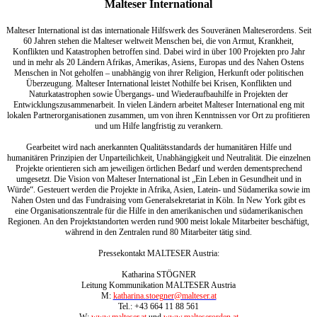
Malteser International
Malteser International ist das internationale Hilfswerk des Souveränen Malteserordens. Seit
60 Jahren stehen die Malteser weltweit Menschen bei, die von Armut, Krankheit,
Konflikten und Katastrophen betroffen sind. Dabei wird in über 100 Projekten pro Jahr
und in mehr als 20 Ländern Afrikas, Amerikas, Asiens, Europas und des Nahen Ostens
Menschen in Not geholfen – unabhängig von ihrer Religion, Herkunft oder politischen
Überzeugung. Malteser International leistet Nothilfe bei Krisen, Konflikten und
Naturkatastrophen sowie Übergangs- und Wiederaufbauhilfe in Projekten der
Entwicklungszusammenarbeit. In vielen Ländern arbeitet Malteser International eng mit
lokalen Partnerorganisationen zusammen, um von ihren Kenntnissen vor Ort zu profitieren
und um Hilfe langfristig zu verankern.
Gearbeitet wird nach anerkannten Qualitätsstandards der humanitären Hilfe und
humanitären Prinzipien der Unparteilichkeit, Unabhängigkeit und Neutralität. Die einzelnen
Projekte orientieren sich am jeweiligen örtlichen Bedarf und werden dementsprechend
umgesetzt. Die Vision von Malteser International ist „Ein Leben in Gesundheit und in
Würde“. Gesteuert werden die Projekte in Afrika, Asien, Latein- und Südamerika sowie im
Nahen Osten und das Fundraising vom Generalsekretariat in Köln. In New York gibt es
eine Organisationszentrale für die Hilfe in den amerikanischen und südamerikanischen
Regionen. An den Projektstandorten werden rund 900 meist lokale Mitarbeiter beschäftigt,
während in den Zentralen rund 80 Mitarbeiter tätig sind.
Pressekontakt MALTESER Austria:
Katharina STÖGNER
Leitung Kommunikation MALTESER Austria
M:
katharina.stoegner@malteser.at
Tel.: +43 664 11 88 561
W:
www.malteser.at
und
www.malteserorden.at