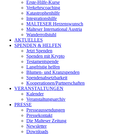
Erste-Hilfe-Kurse
Verkehrscoaching
Katastrophenhilfe
Integrationshilfe
MALTESER Herzenswunsch
Malteser International Austria
Wanderrollstuhl
AKTUELLES
SPENDEN & HELFEN
Jetzt Spenden
Spenden mit Krypto
Testamentspende
Langfristig helfen
Blumen- und Kranzspenden
Spendenabsetzbarkeit
Kooperationen/Partnerschaften
VERANSTALTUNGEN
Kalender
Veranstaltungsarchiv
PRESSE
Presseaussendungen
Pressekontakt
Die Malteser Zeitung
Newsletter
Downloads