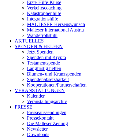
Erste-Hilfe-Kurse
Verkehrscoaching
Katastrophenhilfe
Integrationshilfe
MALTESER Herzenswunsch
Malteser International Austria
Wanderrollstuhl
AKTUELLES
SPENDEN & HELFEN
Jetzt Spenden
Spenden mit Krypto
Testamentspende
Langfristig helfen
Blumen- und Kranzspenden
Spendenabsetzbarkeit
Kooperationen/Partnerschaften
VERANSTALTUNGEN
Kalender
Veranstaltungsarchiv
PRESSE
Presseaussendungen
Pressekontakt
Die Malteser Zeitung
Newsletter
Downloads