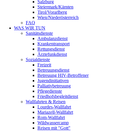
Salzburg
Steiermark/Kärnten
Tirol/Vorarlberg
Wien/Niederösterreich
FAQ
WAS WIR TUN
Sanitätsdienste
Ambulanzdienst
Krankentransport
Rettungsdienst
Ärztefunkdienst
Sozialdienste
Freizeit
Betreuungsdienst
Betreuung HIV-Betroffener
Jugendinitiativen
Palliativbetreuung
Pflegedienste
Friedhofsbegleitdienst
Wallfahrten & Reisen
Lourdes-Wallfahrt
Mariazell-Wallfahrt
Rom-Wallfahrt
Wildwassercamp
Reisen mit "Gott"