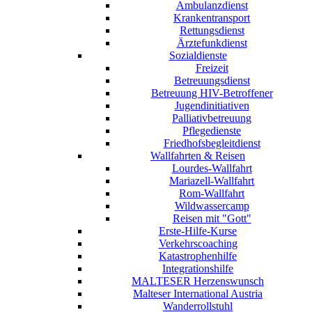
Ambulanzdienst
Krankentransport
Rettungsdienst
Ärztefunkdienst
Sozialdienste
Freizeit
Betreuungsdienst
Betreuung HIV-Betroffener
Jugendinitiativen
Palliativbetreuung
Pflegedienste
Friedhofsbegleitdienst
Wallfahrten & Reisen
Lourdes-Wallfahrt
Mariazell-Wallfahrt
Rom-Wallfahrt
Wildwassercamp
Reisen mit "Gott"
Erste-Hilfe-Kurse
Verkehrscoaching
Katastrophenhilfe
Integrationshilfe
MALTESER Herzenswunsch
Malteser International Austria
Wanderrollstuhl