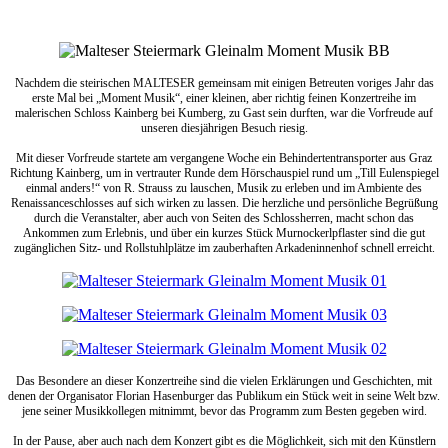
Nachdem die steirischen MALTESER gemeinsam mit einigen Betreuten voriges Jahr das
erste Mal bei „Moment Musik“, einer kleinen, aber richtig feinen Konzertreihe im
malerischen Schloss Kainberg bei Kumberg, zu Gast sein durften, war die Vorfreude auf
unseren diesjährigen Besuch riesig.
Mit dieser Vorfreude startete am vergangene Woche ein Behindertentransporter aus Graz
Richtung Kainberg, um in vertrauter Runde dem Hörschauspiel rund um „Till Eulenspiegel
einmal anders!“ von R. Strauss zu lauschen, Musik zu erleben und im Ambiente des
Renaissanceschlosses auf sich wirken zu lassen. Die herzliche und persönliche Begrüßung
durch die Veranstalter, aber auch von Seiten des Schlossherren, macht schon das
Ankommen zum Erlebnis, und über ein kurzes Stück Murnockerlpflaster sind die gut
zugänglichen Sitz- und Rollstuhlplätze im zauberhaften Arkadeninnenhof schnell erreicht.
Das Besondere an dieser Konzertreihe sind die vielen Erklärungen und Geschichten, mit
denen der Organisator Florian Hasenburger das Publikum ein Stück weit in seine Welt bzw.
jene seiner Musikkollegen mitnimmt, bevor das Programm zum Besten gegeben wird.
In der Pause, aber auch nach dem Konzert gibt es die Möglichkeit, sich mit den Künstlern