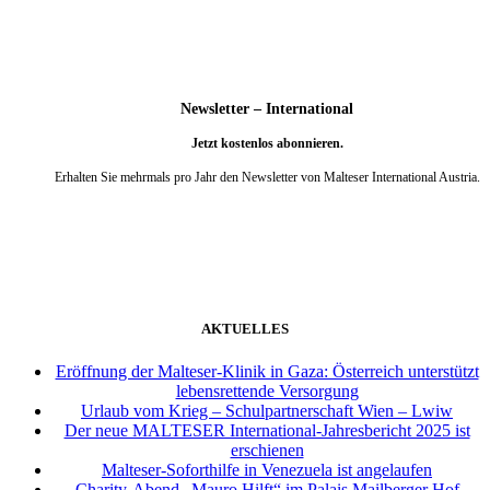
Newsletter – International
Jetzt kostenlos abonnieren.
Erhalten Sie mehrmals pro Jahr den Newsletter von Malteser International Austria.
weiter
AKTUELLES
Eröffnung der Malteser-Klinik in Gaza: Österreich unterstützt
lebensrettende Versorgung
Urlaub vom Krieg – Schulpartnerschaft Wien – Lwiw
Der neue MALTESER International-Jahresbericht 2025 ist
erschienen
Malteser-Soforthilfe in Venezuela ist angelaufen
Charity-Abend „Mauro Hilft“ im Palais Mailberger Hof