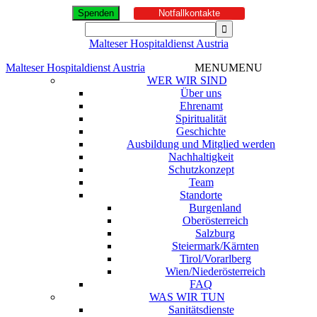
Spenden
Notfallkontakte
Malteser Hospitaldienst Austria
Malteser Hospitaldienst Austria
MENU
MENU
WER WIR SIND
Über uns
Ehrenamt
Spiritualität
Geschichte
Ausbildung und Mitglied werden
Nachhaltigkeit
Schutzkonzept
Team
Standorte
Burgenland
Oberösterreich
Salzburg
Steiermark/Kärnten
Tirol/Vorarlberg
Wien/Niederösterreich
FAQ
WAS WIR TUN
Sanitätsdienste