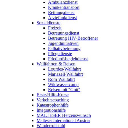
Ambulanzdienst
Krankentransport
Rettungsdienst
Ärztefunkdienst
Sozialdienste
Freizeit
Betreuungsdienst
Betreuung HIV-Betroffener
Jugendinitiativen
Palliativbetreuung
Pflegedienste
Friedhofsbegleitdienst
Wallfahrten & Reisen
Lourdes-Wallfahrt
Mariazell-Wallfahrt
Rom-Wallfahrt
Wildwassercamp
Reisen mit "Gott"
Erste-Hilfe-Kurse
Verkehrscoaching
Katastrophenhilfe
Integrationshilfe
MALTESER Herzenswunsch
Malteser International Austria
Wanderrollstuhl