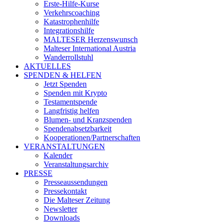
Erste-Hilfe-Kurse
Verkehrscoaching
Katastrophenhilfe
Integrationshilfe
MALTESER Herzenswunsch
Malteser International Austria
Wanderrollstuhl
AKTUELLES
SPENDEN & HELFEN
Jetzt Spenden
Spenden mit Krypto
Testamentspende
Langfristig helfen
Blumen- und Kranzspenden
Spendenabsetzbarkeit
Kooperationen/Partnerschaften
VERANSTALTUNGEN
Kalender
Veranstaltungsarchiv
PRESSE
Presseaussendungen
Pressekontakt
Die Malteser Zeitung
Newsletter
Downloads