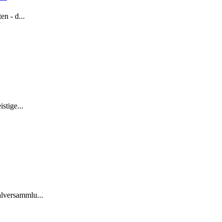
n - d...
stige...
lversammlu...