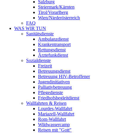
Salzburg
Steiermark/Kärnten
Tirol/Vorarlberg
Wien/Niederösterreich
FAQ
WAS WIR TUN
Sanitätsdienste
Ambulanzdienst
Krankentransport
Rettungsdienst
Ärztefunkdienst
Sozialdienste
Freizeit
Betreuungsdienst
Betreuung HIV-Betroffener
Jugendinitiativen
Palliativbetreuung
Pflegedienste
Friedhofsbegleitdienst
Wallfahrten & Reisen
Lourdes-Wallfahrt
Mariazell-Wallfahrt
Rom-Wallfahrt
Wildwassercamp
Reisen mit "Gott"