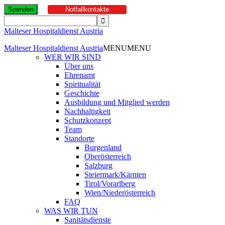
Spenden
Notfallkontakte
Malteser Hospitaldienst Austria
Malteser Hospitaldienst Austria
MENU
MENU
WER WIR SIND
Über uns
Ehrenamt
Spiritualität
Geschichte
Ausbildung und Mitglied werden
Nachhaltigkeit
Schutzkonzept
Team
Standorte
Burgenland
Oberösterreich
Salzburg
Steiermark/Kärnten
Tirol/Vorarlberg
Wien/Niederösterreich
FAQ
WAS WIR TUN
Sanitätsdienste