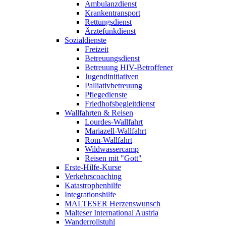
Ambulanzdienst
Krankentransport
Rettungsdienst
Ärztefunkdienst
Sozialdienste
Freizeit
Betreuungsdienst
Betreuung HIV-Betroffener
Jugendinitiativen
Palliativbetreuung
Pflegedienste
Friedhofsbegleitdienst
Wallfahrten & Reisen
Lourdes-Wallfahrt
Mariazell-Wallfahrt
Rom-Wallfahrt
Wildwassercamp
Reisen mit "Gott"
Erste-Hilfe-Kurse
Verkehrscoaching
Katastrophenhilfe
Integrationshilfe
MALTESER Herzenswunsch
Malteser International Austria
Wanderrollstuhl