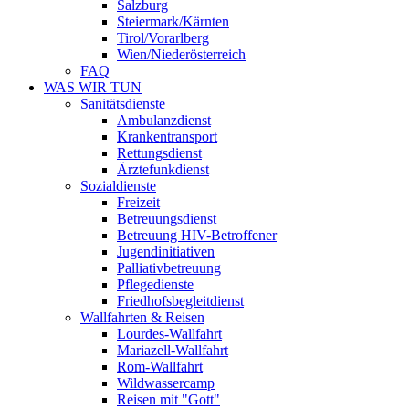
Salzburg
Steiermark/Kärnten
Tirol/Vorarlberg
Wien/Niederösterreich
FAQ
WAS WIR TUN
Sanitätsdienste
Ambulanzdienst
Krankentransport
Rettungsdienst
Ärztefunkdienst
Sozialdienste
Freizeit
Betreuungsdienst
Betreuung HIV-Betroffener
Jugendinitiativen
Palliativbetreuung
Pflegedienste
Friedhofsbegleitdienst
Wallfahrten & Reisen
Lourdes-Wallfahrt
Mariazell-Wallfahrt
Rom-Wallfahrt
Wildwassercamp
Reisen mit "Gott"