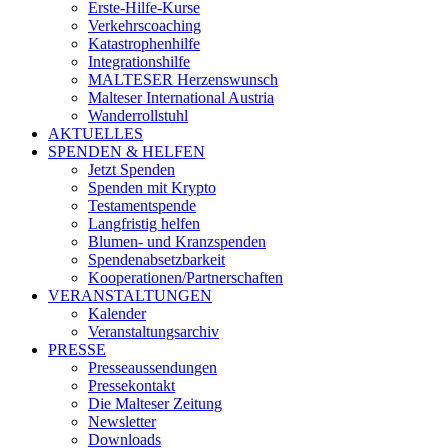
Erste-Hilfe-Kurse
Verkehrscoaching
Katastrophenhilfe
Integrationshilfe
MALTESER Herzenswunsch
Malteser International Austria
Wanderrollstuhl
AKTUELLES
SPENDEN & HELFEN
Jetzt Spenden
Spenden mit Krypto
Testamentspende
Langfristig helfen
Blumen- und Kranzspenden
Spendenabsetzbarkeit
Kooperationen/Partnerschaften
VERANSTALTUNGEN
Kalender
Veranstaltungsarchiv
PRESSE
Presseaussendungen
Pressekontakt
Die Malteser Zeitung
Newsletter
Downloads