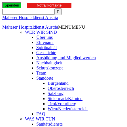
Spenden
Notfallkontakte
Malteser Hospitaldienst Austria
Malteser Hospitaldienst Austria
MENU
MENU
WER WIR SIND
Über uns
Ehrenamt
Spiritualität
Geschichte
Ausbildung und Mitglied werden
Nachhaltigkeit
Schutzkonzept
Team
Standorte
Burgenland
Oberösterreich
Salzburg
Steiermark/Kärnten
Tirol/Vorarlberg
Wien/Niederösterreich
FAQ
WAS WIR TUN
Sanitätsdienste